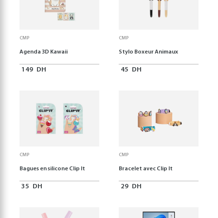
CMP
CMP
Agenda 3D Kawaii
Stylo Boxeur Animaux
149
DH
45
DH
CMP
CMP
Bagues en silicone Clip It
Bracelet avec Clip It
35
DH
29
DH