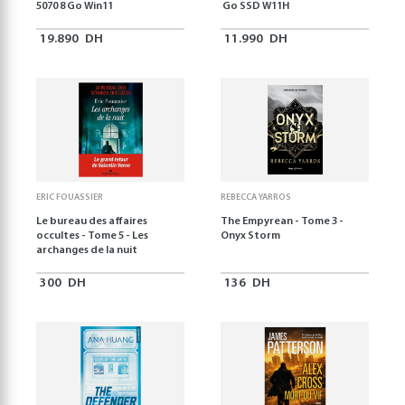
5070 8 Go Win11
Go SSD W11H
19.890
DH
11.990
DH
ERIC FOUASSIER
REBECCA YARROS
Le bureau des affaires
The Empyrean - Tome 3 -
occultes - Tome 5 - Les
Onyx Storm
archanges de la nuit
300
DH
136
DH