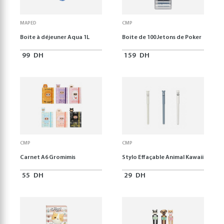
MAPED
CMP
Boite à déjeuner Aqua 1L
Boite de 100 Jetons de Poker
99
DH
159
DH
CMP
CMP
Carnet A6 Gromimis
Stylo Effaçable Animal Kawaii
55
DH
29
DH