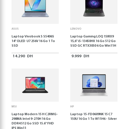
ASUS
LENOVO
Laptop Vivobook S S5406S
Laptop Gaming LOQ 15IRX9
14" OLED U7 256V 16 Go 1 To
15,6'' i5-13450HX 16 Go 512 Go
SSD
SSD GC RTX3050 6 Go Win11H
14.290
DH
9.999
DH
MSI
HP
Laptop Modern 15 H C2RMG-
Laptop 15-FD0609NK 15 C7
298MA Intel 9-270H 16 Go
150U 16 Go 1 To W11H6 - Silver
DDR4 512 Go SSD 15.6" FHD
IPS Win11