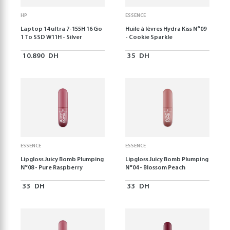
HP
ESSENCE
Laptop 14 ultra 7-155H 16 Go
Huile à lèvres Hydra Kiss N°09
1 To SSD W11H - Silver
- Cookie Sparkle
10.890
DH
35
DH
ESSENCE
ESSENCE
Lipgloss Juicy Bomb Plumping
Lipgloss Juicy Bomb Plumping
N°08 - Pure Raspberry
N°04 - Blossom Peach
33
DH
33
DH