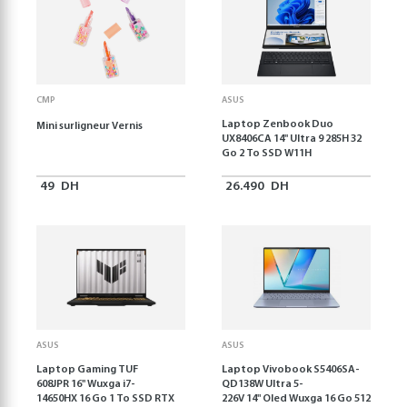
CMP
ASUS
Laptop Zenbook Duo
Mini surligneur Vernis
UX8406CA 14'' Ultra 9 285H 32
Go 2 To SSD W11H
49
DH
26.490
DH
ASUS
ASUS
Laptop Gaming TUF
Laptop Vivobook S5406SA-
608JPR 16'' Wuxga i7-
QD138W Ultra 5-
14650HX 16 Go 1 To SSD RTX
226V 14" Oled Wuxga 16 Go 512