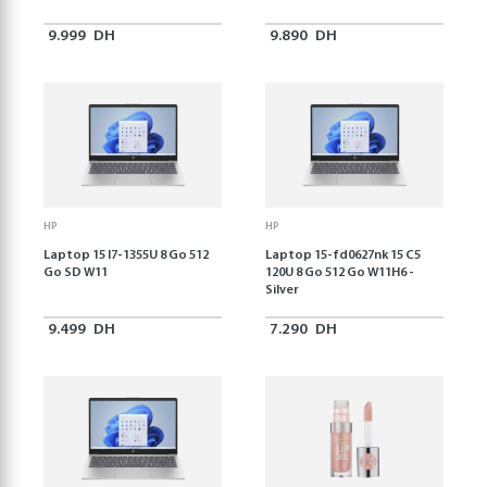
9.999
DH
9.890
DH
HP
HP
Laptop 15 I7-1355U 8 Go 512
Laptop 15-fd0627nk 15 C5
Go SD W11
120U 8 Go 512 Go W11H6 -
Silver
9.499
DH
7.290
DH