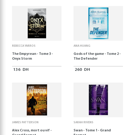
REBECCA YARROS
ANA HUANG
The Empyrean - Tome 3 -
Gods of the game - Tome 2 -
Onyx Storm
The Defender
136
DH
260
DH
JAMES PATTERSON
SARAH RIVENS
Alex Cross, mort ou vif -
Swan - Tome 1 - Grand