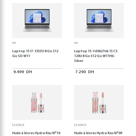
HP
HP
Laptop 15 I7-1355U 8 Go 512
Laptop 15-fd0627nk 15 C5
Go SD W11
120U 8 Go 512 Go W11H6 -
Silver
9.499
DH
7.290
DH
ESSENCE
ESSENCE
Huile à lèvres Hydra Kiss N°10
Huile à lèvres Hydra Kiss N°09