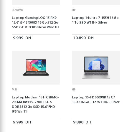
LENOVO
HP
Laptop Gaming LOQ 15IRX9
Laptop 14 ultra 7-155H 16 Go
15,6'' i5-13450HX 16 Go 512 Go
1 To SSD W11H - Silver
SSD GC RTX3050 6 Go Win11H
9.999
DH
10.890
DH
MSI
HP
Laptop Modern 15 H C2RMG-
Laptop 15-FD0609NK 15 C7
298MA Intel 9-270H 16 Go
150U 16 Go 1 To W11H6 - Silver
DDR4 512 Go SSD 15.6" FHD
IPS Win11
9.999
DH
9.890
DH