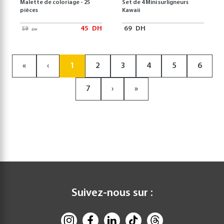
Malette de coloriage - 25
Set de 4 Mini surligneurs
pièces
Kawaii
45
DH
69
DH
59
DH
«
‹
1
2
3
4
5
6
7
›
»
Suivez-nous sur :