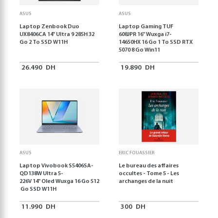
ASUS
ASUS
Laptop Zenbook Duo
Laptop Gaming TUF
UX8406CA 14'' Ultra 9 285H 32
608JPR 16'' Wuxga i7-
Go 2 To SSD W11H
14650HX 16 Go 1 To SSD RTX
5070 8 Go Win11
26.490
DH
19.890
DH
ASUS
ERIC FOUASSIER
Laptop Vivobook S5406SA-
Le bureau des affaires
QD138W Ultra 5-
occultes - Tome 5 - Les
226V 14" Oled Wuxga 16 Go 512
archanges de la nuit
Go SSD W11H
11.990
DH
300
DH