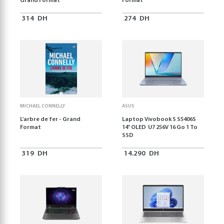
Grand Format
Format
314
DH
274
DH
MICHAEL CONNELLY
ASUS
L'arbre de fer - Grand
Laptop Vivobook S S5406S
Format
14" OLED U7 256V 16 Go 1 To
SSD
319
DH
14.290
DH