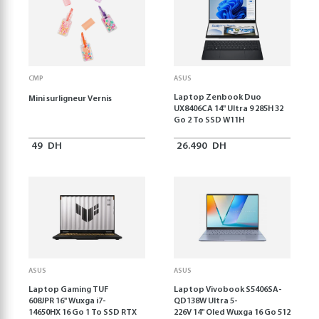
CMP
ASUS
Laptop Zenbook Duo
Mini surligneur Vernis
UX8406CA 14'' Ultra 9 285H 32
Go 2 To SSD W11H
49
DH
26.490
DH
ASUS
ASUS
Laptop Gaming TUF
Laptop Vivobook S5406SA-
608JPR 16'' Wuxga i7-
QD138W Ultra 5-
14650HX 16 Go 1 To SSD RTX
226V 14" Oled Wuxga 16 Go 512