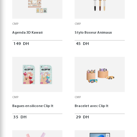
CMP
CMP
Agenda 3D Kawaii
Stylo Boxeur Animaux
149
DH
45
DH
CMP
CMP
Bagues en silicone Clip It
Bracelet avec Clip It
35
DH
29
DH