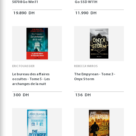
5070 8 Go Win11
Go SSD W11H
19.890
DH
11.990
DH
ERIC FOUASSIER
REBECCA YARROS
Le bureau des affaires
The Empyrean - Tome 3 -
occultes - Tome 5 - Les
Onyx Storm
archanges de la nuit
300
DH
136
DH