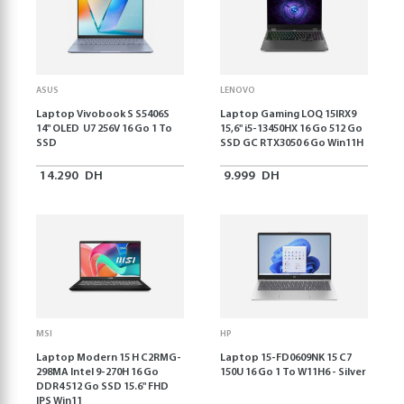
ASUS
LENOVO
Laptop Vivobook S S5406S
Laptop Gaming LOQ 15IRX9
14" OLED U7 256V 16 Go 1 To
15,6'' i5-13450HX 16 Go 512 Go
SSD
SSD GC RTX3050 6 Go Win11H
14.290
DH
9.999
DH
MSI
HP
Laptop Modern 15 H C2RMG-
Laptop 15-FD0609NK 15 C7
298MA Intel 9-270H 16 Go
150U 16 Go 1 To W11H6 - Silver
DDR4 512 Go SSD 15.6" FHD
IPS Win11