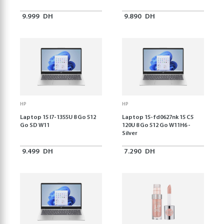
9.999
DH
9.890
DH
HP
HP
Laptop 15 I7-1355U 8 Go 512
Laptop 15-fd0627nk 15 C5
Go SD W11
120U 8 Go 512 Go W11H6 -
Silver
9.499
DH
7.290
DH