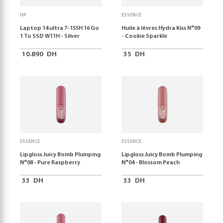
HP
ESSENCE
Laptop 14 ultra 7-155H 16 Go
Huile à lèvres Hydra Kiss N°09
1 To SSD W11H - Silver
- Cookie Sparkle
10.890
DH
35
DH
ESSENCE
ESSENCE
Lipgloss Juicy Bomb Plumping
Lipgloss Juicy Bomb Plumping
N°08 - Pure Raspberry
N°04 - Blossom Peach
33
DH
33
DH