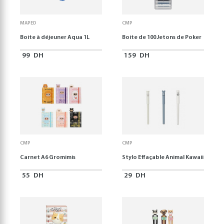
MAPED
CMP
Boite à déjeuner Aqua 1L
Boite de 100 Jetons de Poker
99
DH
159
DH
CMP
CMP
Carnet A6 Gromimis
Stylo Effaçable Animal Kawaii
55
DH
29
DH