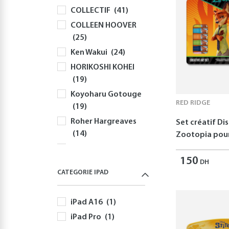
COLLECTIF
(41)
Souris
(81)
COLLEEN HOOVER
Sacs à Dos et
(25)
Sacoches PC
(59)
Ken Wakui
(24)
Gaming
(512)
HORIKOSHI KOHEI
Playstation
(144)
(19)
PS5
(127)
Koyoharu Gotouge
Autres Accessoires
RED RIDGE
(19)
PS5
(58)
Roher Hargreaves
Set créatif Di
Nintendo
(166)
(14)
Zootopia pour
Nintendo Switch
Robert Greene
(166)
150
(12)
DH
Jeux Nintendo
CATEGORIE IPAD
Disney
(11)
Switch
(82)
Yusuke Nomura
Autres Accessoires
iPad A16
(1)
(11)
Nintendo Switch
iPad Pro
(1)
Freida McFadden
(60)