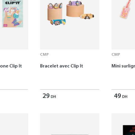
CMP
CMP
one Clip It
Bracelet avec Clip It
Mini surlig
29
49
DH
DH