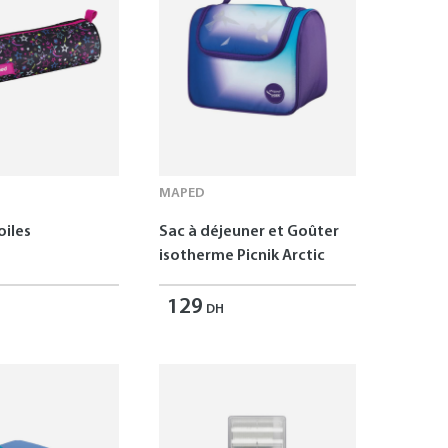
MAPED
oiles
Sac à déjeuner et Goûter
isotherme Picnik Arctic
129
DH