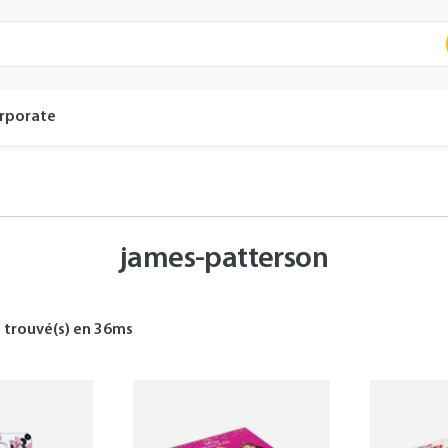
rporate
james-patterson
s
trouvé(s) en
36
ms