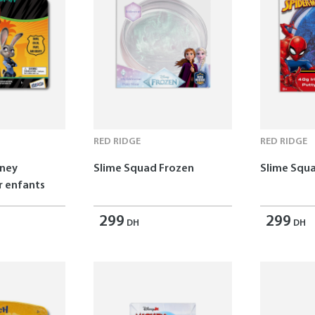
RED RIDGE
RED RIDGE
sney
Slime Squad Frozen
Slime Squ
 enfants
299
299
DH
DH