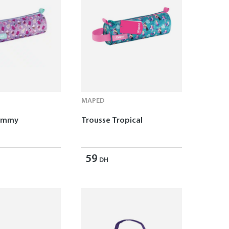
MAPED
Yummy
Trousse Tropical
59
DH