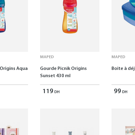
MAPED
MAPED
 Origins Aqua
Gourde Picnik Origins
Boite à dé
Sunset 430 ml
119
99
DH
DH