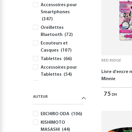
Accessoires pour
Smartphones
(347)
Oreillettes
Bluetooth
(72)
Ecouteurs et
Casques
(107)
Tablettes
(66)
RED RIDGE
Accessoires pour
Livre d'encre
Tablettes
(54)
Minnie
Informatique
(414)
75
DH
AUTEUR
PC
(354)
Périphériques et
EIICHIRO ODA
(106)
Accessoires PC
(308)
KISHIMOTO
MASASHI
(44)
Claviers
(58)