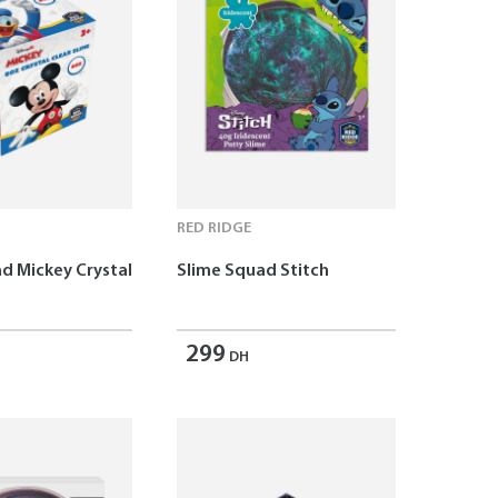
RED RIDGE
d Mickey Crystal
Slime Squad Stitch
299
DH