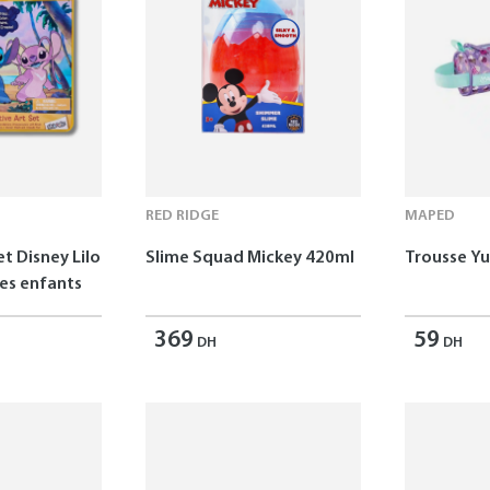
RED RIDGE
MAPED
et Disney Lilo
Slime Squad Mickey 420ml
Trousse 
les enfants
369
59
DH
DH