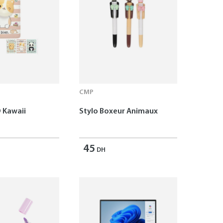
CMP
 Kawaii
Stylo Boxeur Animaux
45
DH