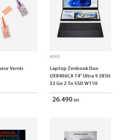
ASUS
neur Vernis
Laptop Zenbook Duo
UX8406CA 14'' Ultra 9 285H
32 Go 2 To SSD W11H
26.490
DH