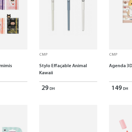
CMP
CMP
omimis
Stylo Effaçable Animal
Agenda 3D
Kawaii
29
149
DH
DH