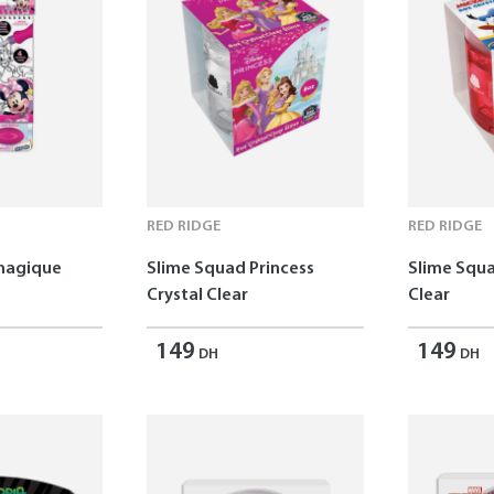
RED RIDGE
RED RIDGE
 magique
Slime Squad Princess
Slime Squa
Crystal Clear
Clear
149
149
DH
DH