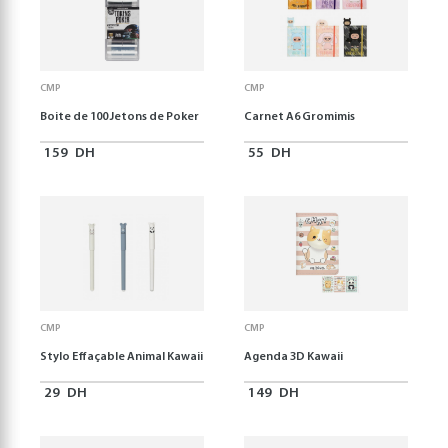
CMP
CMP
Boite de 100 Jetons de Poker
Carnet A6 Gromimis
159
DH
55
DH
CMP
CMP
Stylo Effaçable Animal Kawaii
Agenda 3D Kawaii
29
DH
149
DH