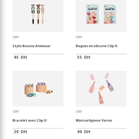
CMP
CMP
Stylo Boxeur Animaux
Bagues en silicone Clip It
45
DH
35
DH
CMP
CMP
Bracelet avec Clip It
Mini surligneur Vernis
29
DH
49
DH