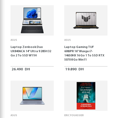
ASUS
ASUS
Laptop Zenbook Duo
Laptop Gaming TUF
UX8406CA 14'' Ultra 9 285H 32
608JPR 16'' Wuxga i7-
Go 2 To SSD W11H
14650HX 16 Go 1 To SSD RTX
5070 8 Go Win11
26.490
DH
19.890
DH
ASUS
ERIC FOUASSIER