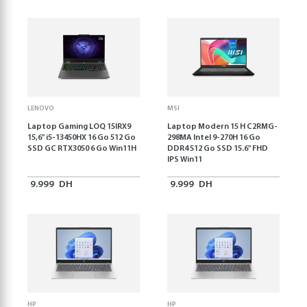
LENOVO
MSI
Laptop Gaming LOQ 15IRX9
Laptop Modern 15 H C2RMG-
15,6'' i5-13450HX 16 Go 512 Go
298MA Intel 9-270H 16 Go
SSD GC RTX3050 6 Go Win11H
DDR4 512 Go SSD 15.6" FHD
IPS Win11
9.999
DH
9.999
DH
HP
HP