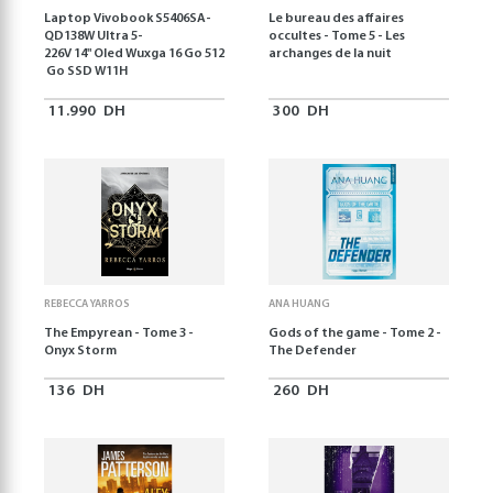
Laptop Vivobook S5406SA-
Le bureau des affaires
QD138W Ultra 5-
occultes - Tome 5 - Les
226V 14" Oled Wuxga 16 Go 512
archanges de la nuit
Go SSD W11H
11.990
DH
300
DH
REBECCA YARROS
ANA HUANG
The Empyrean - Tome 3 -
Gods of the game - Tome 2 -
Onyx Storm
The Defender
136
DH
260
DH