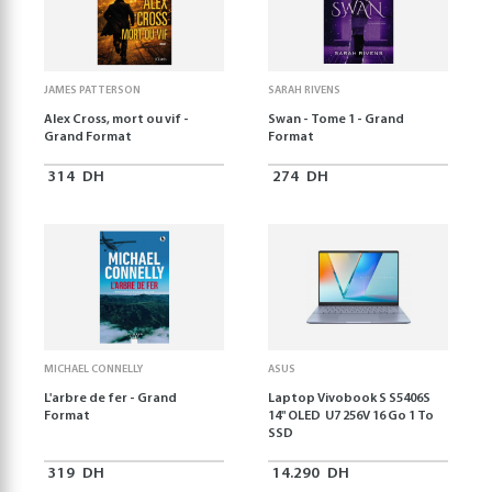
JAMES PATTERSON
SARAH RIVENS
Alex Cross, mort ou vif -
Swan - Tome 1 - Grand
Grand Format
Format
314
DH
274
DH
MICHAEL CONNELLY
ASUS
L'arbre de fer - Grand
Laptop Vivobook S S5406S
Format
14" OLED U7 256V 16 Go 1 To
SSD
319
DH
14.290
DH