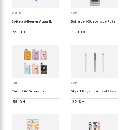
MAPED
CMP
Boite à déjeuner Aqua 1L
Boite de 100 Jetons de Poker
99
DH
159
DH
CMP
CMP
Carnet A6 Gromimis
Stylo Effaçable Animal Kawaii
55
DH
29
DH