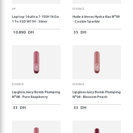
HP
ESSENCE
Laptop 14 ultra 7-155H 16 Go
Huile à lèvres Hydra Kiss N°09
1 To SSD W11H - Silver
- Cookie Sparkle
10.890
DH
35
DH
ESSENCE
ESSENCE
Lipgloss Juicy Bomb Plumping
Lipgloss Juicy Bomb Plumping
N°08 - Pure Raspberry
N°04 - Blossom Peach
33
DH
33
DH