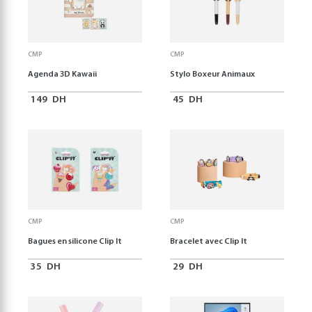
CMP
CMP
Agenda 3D Kawaii
Stylo Boxeur Animaux
149
DH
45
DH
CMP
CMP
Bagues en silicone Clip It
Bracelet avec Clip It
35
DH
29
DH