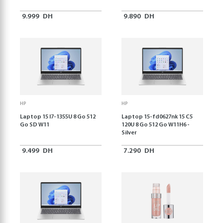
9.999
DH
9.890
DH
HP
HP
Laptop 15 I7-1355U 8 Go 512
Laptop 15-fd0627nk 15 C5
Go SD W11
120U 8 Go 512 Go W11H6 -
Silver
9.499
DH
7.290
DH