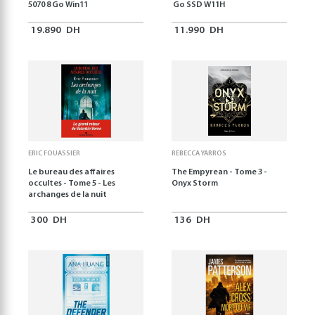
5070 8 Go Win11
Go SSD W11H
19.890
DH
11.990
DH
ERIC FOUASSIER
REBECCA YARROS
Le bureau des affaires
The Empyrean - Tome 3 -
occultes - Tome 5 - Les
Onyx Storm
archanges de la nuit
300
DH
136
DH