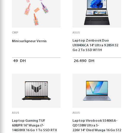
CMP
ASUS
Laptop Zenbook Duo
Mini surligneur Vernis
UX8406CA 14'' Ultra 9 285H 32
Go 2 To SSD W11H
49
DH
26.490
DH
ASUS
ASUS
Laptop Gaming TUF
Laptop Vivobook S5406SA-
608JPR 16'' Wuxga i7-
QD138W Ultra 5-
14650HX 16 Go 1 To SSD RTX
226V 14" Oled Wuxga 16 Go 512