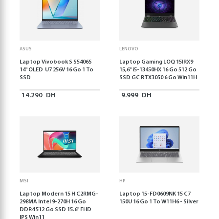
ASUS
LENOVO
Laptop Vivobook S S5406S
Laptop Gaming LOQ 15IRX9
14" OLED U7 256V 16 Go 1 To
15,6'' i5-13450HX 16 Go 512 Go
SSD
SSD GC RTX3050 6 Go Win11H
14.290
DH
9.999
DH
MSI
HP
Laptop Modern 15 H C2RMG-
Laptop 15-FD0609NK 15 C7
298MA Intel 9-270H 16 Go
150U 16 Go 1 To W11H6 - Silver
DDR4 512 Go SSD 15.6" FHD
IPS Win11