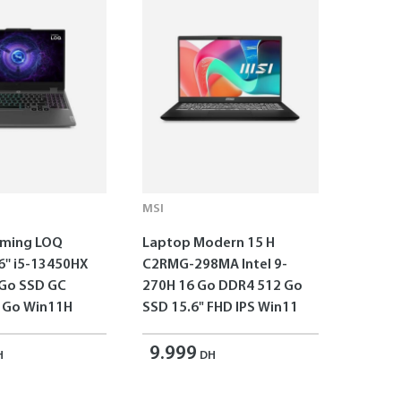
MSI
aming LOQ
Laptop Modern 15 H
6'' i5-13450HX
C2RMG-298MA Intel 9-
 Go SSD GC
270H 16 Go DDR4 512 Go
 Go Win11H
SSD 15.6" FHD IPS Win11
9.999
H
DH