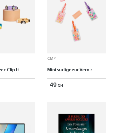
CMP
ec Clip It
Mini surligneur Vernis
49
DH