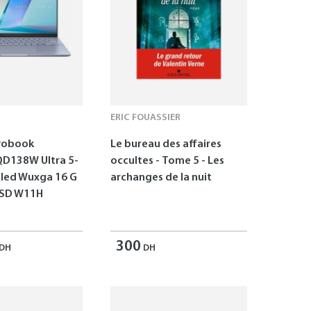
ERIC FOUASSIER
vobook
Le bureau des affaires
D138W Ultra 5-
occultes - Tome 5 - Les
Oled Wuxga 16 G
archanges de la nuit
SSD W11H
300
DH
DH