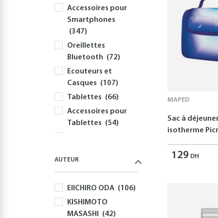
Accessoires pour
Smartphones
(347)
Oreillettes
Bluetooth
(72)
Ecouteurs et
Casques
(107)
Tablettes
(66)
MAPED
Accessoires pour
Sac à déjeune
Tablettes
(54)
isotherme Picn
Informatique
(414)
129
DH
AUTEUR
PC
(354)
Périphériques et
EIICHIRO ODA
(106)
Accessoires PC
(308)
KISHIMOTO
MASASHI
(42)
Claviers
(58)