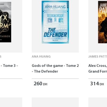
S
ANA HUANG
JAMES PAT
- Tome 3 -
Gods of the game - Tome 2
Alex Cross,
- The Defender
Grand For
260
314
DH
DH