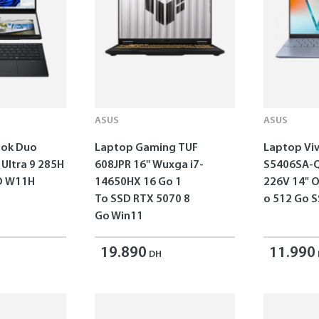
ASUS
ASUS
ok Duo
Laptop Gaming TUF
Laptop Vi
 Ultra 9 285H
608JPR 16'' Wuxga i7-
S5406SA-Q
SD W11H
14650HX 16 Go 1
226V 14" 
To SSD RTX 5070 8
o 512 Go 
Go Win11
19.890
11.990
DH