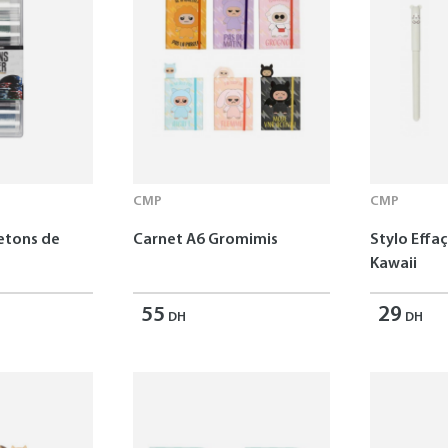
CMP
CMP
Jetons de
Carnet A6 Gromimis
Stylo Effa
Kawaii
55
29
DH
DH