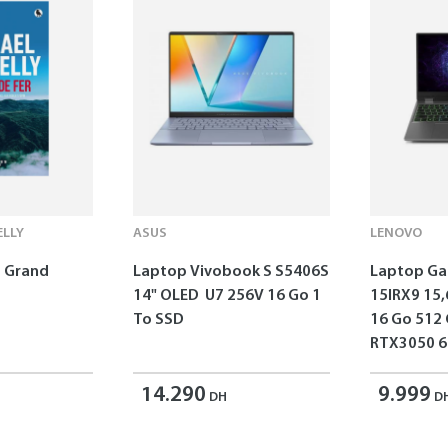
LLY
ASUS
LENOVO
 - Grand
Laptop Vivobook S S5406S
Laptop G
14" OLED U7 256V 16 Go 1
15IRX9 15,
To SSD
16 Go 512
RTX3050 6
14.290
9.999
DH
D