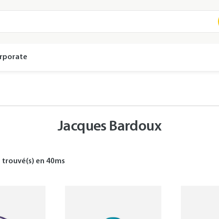
rporate
Jacques Bardoux
s
trouvé(s) en
40
ms