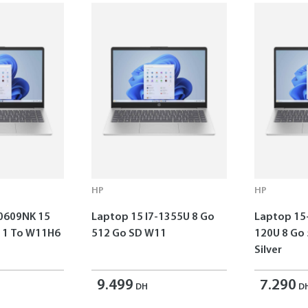
HP
HP
0609NK 15
Laptop 15 I7-1355U 8 Go
Laptop 15
o W11H6
512 Go SD W11
120U 8 Go
Silver
9.499
7.290
DH
D