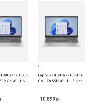
HP
-fd0627nk 15 C5
Laptop 14 ultra 7-155H 16
 512 Go W11H6 -
Go 1 To SSD W11H - Silver
10.890
H
DH