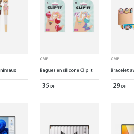
CMP
CMP
Animaux
Bagues en silicone Clip It
Bracelet av
35
29
DH
DH