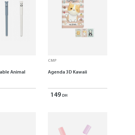
CMP
çable Animal
Agenda 3D Kawaii
149
DH