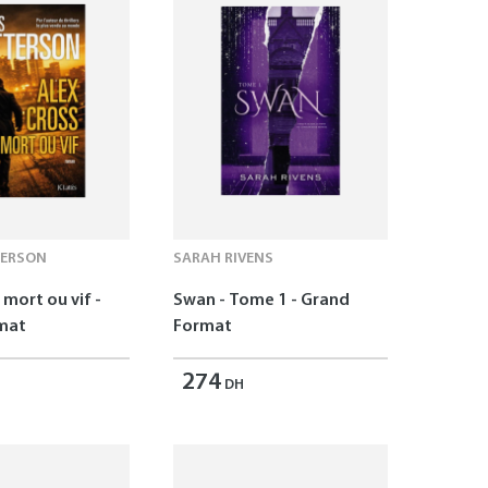
TERSON
SARAH RIVENS
 mort ou vif -
Swan - Tome 1 - Grand
mat
Format
274
DH