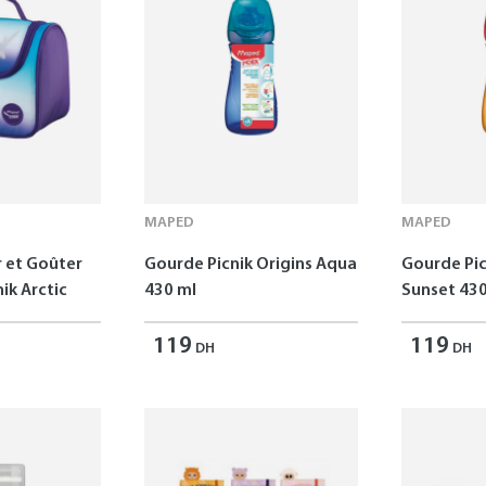
MAPED
MAPED
r et Goûter
Gourde Picnik Origins Aqua
Gourde Pic
ik Arctic
430 ml
Sunset 430
119
119
DH
DH