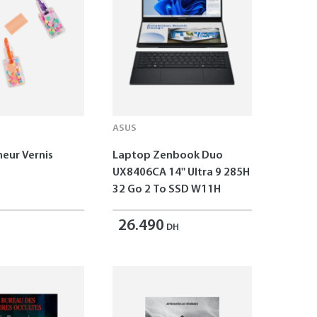
ASUS
neur Vernis
Laptop Zenbook Duo
UX8406CA 14'' Ultra 9 285H
32 Go 2 To SSD W11H
26.490
DH