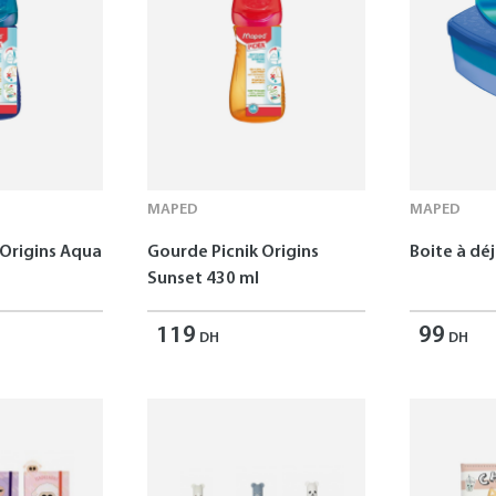
MAPED
MAPED
 Origins Aqua
Gourde Picnik Origins
Boite à dé
Sunset 430 ml
119
99
DH
DH