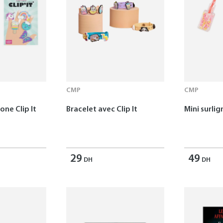
CMP
CMP
one Clip It
Bracelet avec Clip It
Mini surlig
29
49
DH
DH