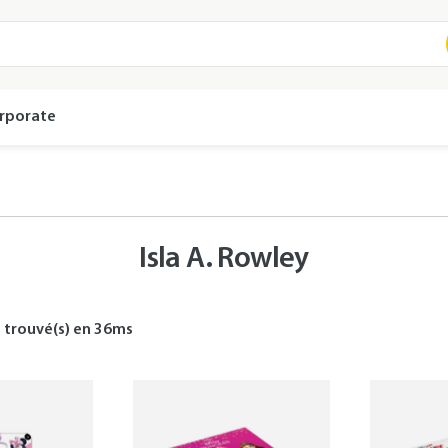
rporate
Isla A. Rowley
s
trouvé(s) en
36
ms