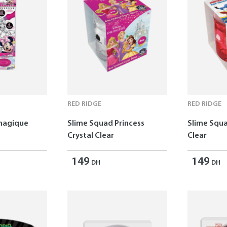
RED RIDGE
RED RIDGE
 magique
Slime Squad Princess
Slime Squa
Crystal Clear
Clear
149
149
DH
DH