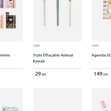
CMP
CMP
omimis
Stylo Effaçable Animal
Agenda 3D
Kawaii
29
149
DH
DH