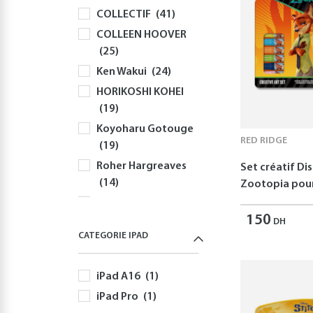
COLLECTIF
(41)
Souris
(81)
COLLEEN HOOVER
Sacs à Dos et
(25)
Sacoches PC
(59)
Ken Wakui
(24)
Gaming
(512)
HORIKOSHI KOHEI
Playstation
(144)
(19)
PS5
(127)
Koyoharu Gotouge
Autres Accessoires
RED RIDGE
(19)
PS5
(58)
Roher Hargreaves
Set créatif Di
Nintendo
(166)
(14)
Zootopia pour
Nintendo Switch
Robert Greene
(166)
150
(12)
DH
Jeux Nintendo
CATEGORIE IPAD
Disney
(11)
Switch
(82)
Yusuke Nomura
Autres Accessoires
iPad A16
(1)
(11)
Nintendo Switch
iPad Pro
(1)
Freida McFadden
(60)