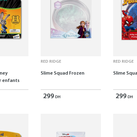
RED RIDGE
RED RIDGE
sney
Slime Squad Frozen
Slime Squ
 enfants
299
299
DH
DH