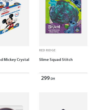
RED RIDGE
d Mickey Crystal
Slime Squad Stitch
299
DH