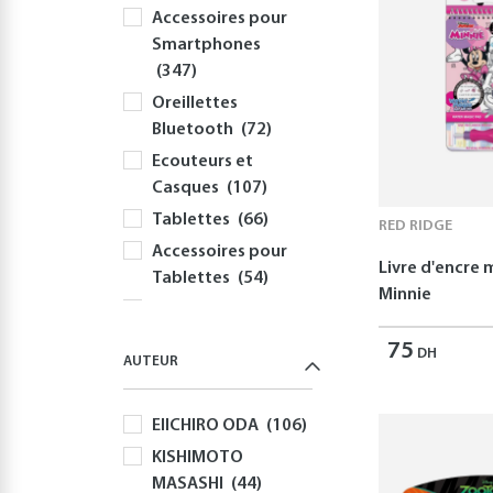
Accessoires pour
Smartphones
(347)
Oreillettes
Bluetooth
(72)
Ecouteurs et
Casques
(107)
Tablettes
(66)
RED RIDGE
Accessoires pour
Livre d'encre
Tablettes
(54)
Minnie
Informatique
(414)
75
DH
AUTEUR
PC
(354)
Périphériques et
EIICHIRO ODA
(106)
Accessoires PC
(308)
KISHIMOTO
MASASHI
(44)
Claviers
(58)