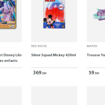
RED RIDGE
MAPED
et Disney Lilo
Slime Squad Mickey 420ml
Trousse 
les enfants
369
59
DH
DH