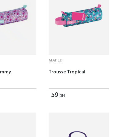
MAPED
Yummy
Trousse Tropical
59
DH