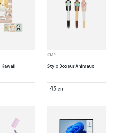
CMP
 Kawaii
Stylo Boxeur Animaux
45
DH