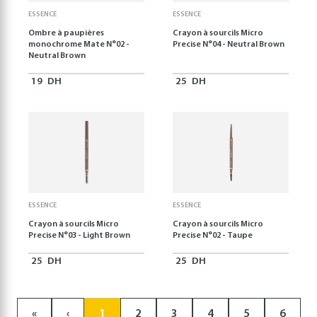
ESSENCE
ESSENCE
Ombre à paupières
Crayon à sourcils Micro
monochrome Mate N°02 -
Precise N°04 - Neutral Brown
Neutral Brown
19
DH
25
DH
ESSENCE
ESSENCE
Crayon à sourcils Micro
Crayon à sourcils Micro
Precise N°03 - Light Brown
Precise N°02 - Taupe
25
DH
25
DH
«
‹
1
2
3
4
5
6