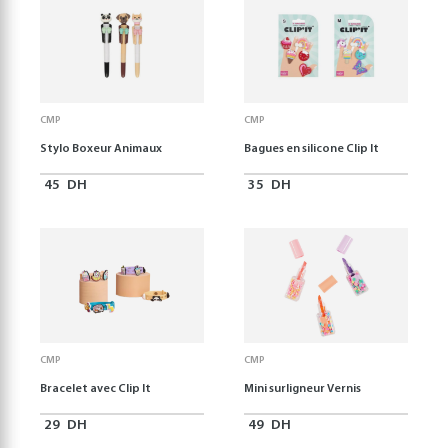
CMP
CMP
Stylo Boxeur Animaux
Bagues en silicone Clip It
45
DH
35
DH
CMP
CMP
Bracelet avec Clip It
Mini surligneur Vernis
29
DH
49
DH