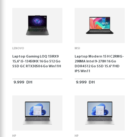
LENOVO
MSI
Laptop Gaming LOQ 15IRX9
Laptop Modern 15 H C2RMG-
15,6'' i5-13450HX 16 Go 512 Go
298MA Intel 9-270H 16 Go
SSD GC RTX3050 6 Go Win11H
DDR4 512 Go SSD 15.6" FHD
IPS Win11
9.999
DH
9.999
DH
HP
HP