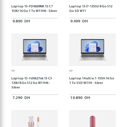
Laptop 15-FD0609NK 15 C7
Laptop 15 I7-1355U 8 Go 512
150U 16 Go 1 To W11H6 - Silver
Go SD W11
9.890
DH
9.499
DH
HP
HP
Laptop 15-fd0627nk 15 C5
Laptop 14 ultra 7-155H 16 Go
120U 8 Go 512 Go W11H6 -
1 To SSD W11H - Silver
Silver
7.290
DH
10.890
DH