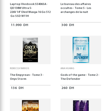
Laptop Vivobook S5406SA-
Le bureau des affaires
QD138W Ultra 5-
occultes - Tome 5 - Les
226V 14" Oled Wuxga 16 Go 512
archanges de la nuit
Go SSD W11H
11.990
DH
300
DH
REBECCA YARROS
ANA HUANG
The Empyrean - Tome 3 -
Gods of the game - Tome 2 -
Onyx Storm
The Defender
136
DH
260
DH