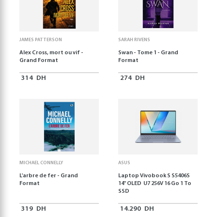
JAMES PATTERSON
SARAH RIVENS
Alex Cross, mort ou vif -
Swan - Tome 1 - Grand
Grand Format
Format
314
DH
274
DH
MICHAEL CONNELLY
ASUS
L'arbre de fer - Grand
Laptop Vivobook S S5406S
Format
14" OLED U7 256V 16 Go 1 To
SSD
319
DH
14.290
DH