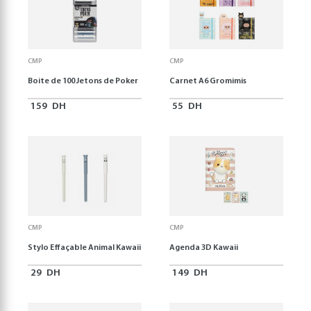
CMP
CMP
Boite de 100 Jetons de Poker
Carnet A6 Gromimis
159
DH
55
DH
CMP
CMP
Stylo Effaçable Animal Kawaii
Agenda 3D Kawaii
29
DH
149
DH