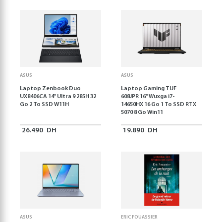
ASUS
ASUS
Laptop Zenbook Duo
Laptop Gaming TUF
UX8406CA 14'' Ultra 9 285H 32
608JPR 16'' Wuxga i7-
Go 2 To SSD W11H
14650HX 16 Go 1 To SSD RTX
5070 8 Go Win11
26.490
DH
19.890
DH
ASUS
ERIC FOUASSIER