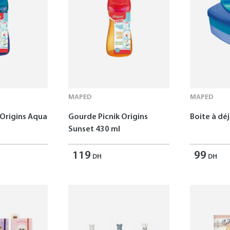
MAPED
MAPED
 Origins Aqua
Gourde Picnik Origins
Boite à dé
Sunset 430 ml
119
99
DH
DH