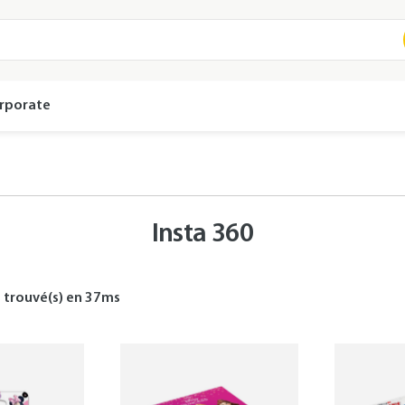
rporate
Insta 360
s
trouvé(s) en
37
ms