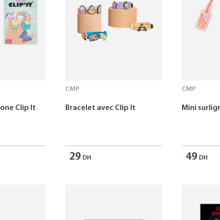
CMP
CMP
one Clip It
Bracelet avec Clip It
Mini surlig
29
49
DH
DH