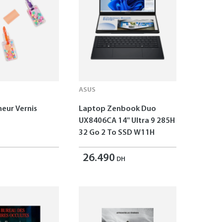
ASUS
neur Vernis
Laptop Zenbook Duo
UX8406CA 14'' Ultra 9 285H
32 Go 2 To SSD W11H
26.490
DH