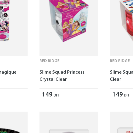
RED RIDGE
RED RIDGE
 magique
Slime Squad Princess
Slime Squa
Crystal Clear
Clear
149
149
DH
DH