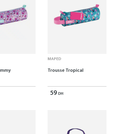
MAPED
Yummy
Trousse Tropical
59
DH