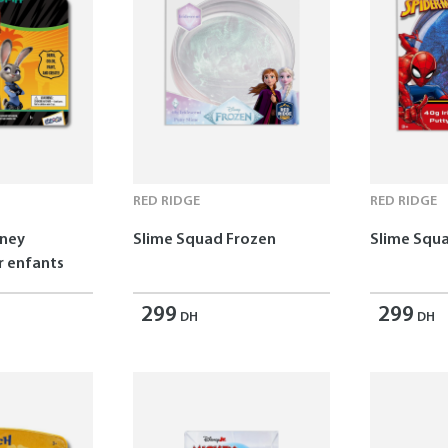
RED RIDGE
RED RIDGE
sney
Slime Squad Frozen
Slime Squ
 enfants
299
299
DH
DH