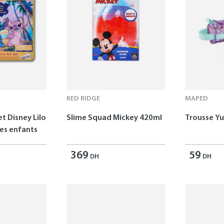
RED RIDGE
MAPED
et Disney Lilo
Slime Squad Mickey 420ml
Trousse 
les enfants
369
59
DH
DH