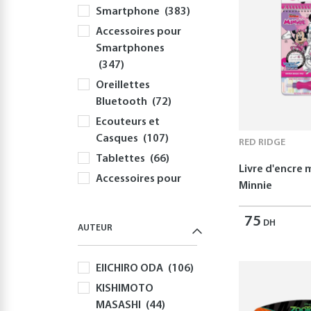
Smartphone
(383)
Accessoires pour
Smartphones
(347)
Oreillettes
Bluetooth
(72)
Ecouteurs et
Casques
(107)
RED RIDGE
Tablettes
(66)
Livre d'encre
Accessoires pour
Minnie
Tablettes
(54)
Informatique
75
DH
AUTEUR
(415)
PC
(354)
EIICHIRO ODA
(106)
Périphériques et
KISHIMOTO
Accessoires PC
MASASHI
(44)
(308)