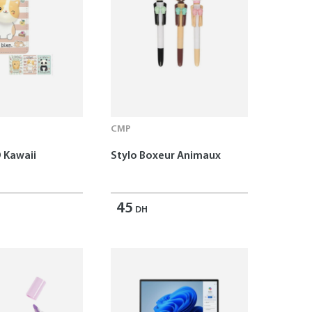
CMP
 Kawaii
Stylo Boxeur Animaux
45
DH