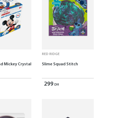
RED RIDGE
d Mickey Crystal
Slime Squad Stitch
299
DH