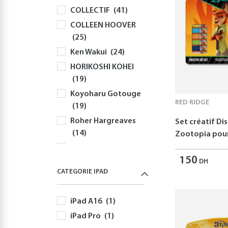
COLLECTIF
(41)
Claviers
(58)
COLLEEN HOOVER
Souris
(81)
(25)
Sacs à Dos et
Ken Wakui
(24)
Sacoches PC
(59)
HORIKOSHI KOHEI
Gaming
(512)
(19)
Playstation
(144)
Koyoharu Gotouge
PS5
(127)
RED RIDGE
(19)
Autres Accessoires
Roher Hargreaves
Set créatif Di
PS5
(58)
(14)
Zootopia pour
Nintendo
(166)
Robert Greene
Nintendo Switch
150
(12)
DH
(166)
CATEGORIE IPAD
Disney
(11)
Jeux Nintendo
Yusuke Nomura
Switch
(82)
iPad A16
(1)
(11)
Autres Accessoires
iPad Pro
(1)
Freida McFadden
Nintendo Switch