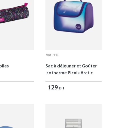
MAPED
oiles
Sac à déjeuner et Goûter
isotherme Picnik Arctic
129
DH