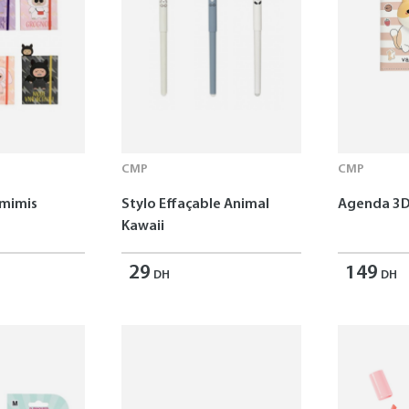
CMP
CMP
omimis
Stylo Effaçable Animal
Agenda 3D
Kawaii
29
149
DH
DH