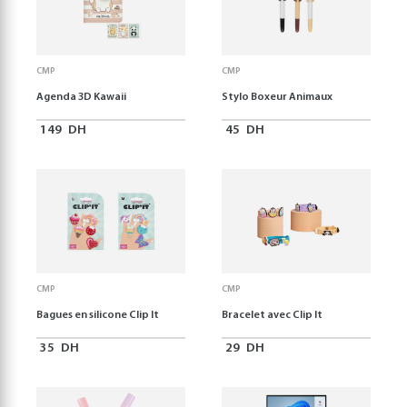
CMP
CMP
Agenda 3D Kawaii
Stylo Boxeur Animaux
149
DH
45
DH
CMP
CMP
Bagues en silicone Clip It
Bracelet avec Clip It
35
DH
29
DH