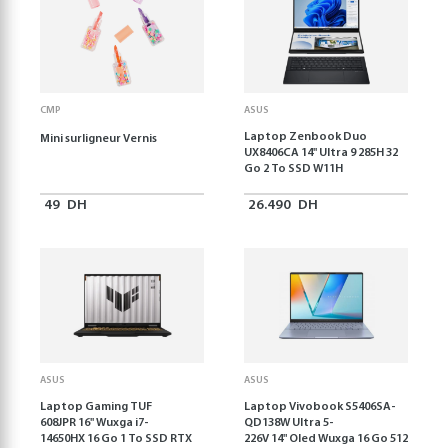
CMP
ASUS
Laptop Zenbook Duo
Mini surligneur Vernis
UX8406CA 14'' Ultra 9 285H 32
Go 2 To SSD W11H
49
DH
26.490
DH
ASUS
ASUS
Laptop Gaming TUF
Laptop Vivobook S5406SA-
608JPR 16'' Wuxga i7-
QD138W Ultra 5-
14650HX 16 Go 1 To SSD RTX
226V 14" Oled Wuxga 16 Go 512