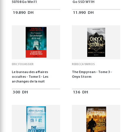
5070 8 Go Win11
Go SSD W11H
19.890
DH
11.990
DH
ERIC FOUASSIER
REBECCA YARROS
Le bureau des affaires
The Empyrean - Tome 3 -
occultes - Tome 5 - Les
Onyx Storm
archanges de la nuit
300
DH
136
DH