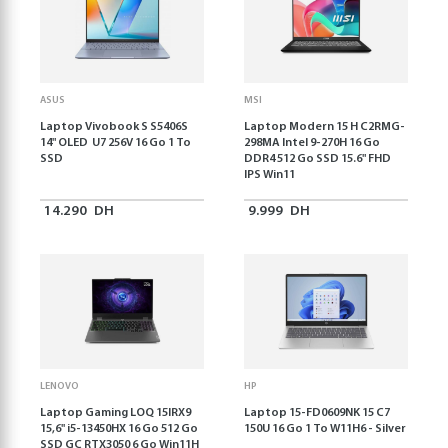
ASUS
MSI
Laptop Vivobook S S5406S
Laptop Modern 15 H C2RMG-
14" OLED U7 256V 16 Go 1 To
298MA Intel 9-270H 16 Go
SSD
DDR4 512 Go SSD 15.6" FHD
IPS Win11
14.290
DH
9.999
DH
LENOVO
HP
Laptop Gaming LOQ 15IRX9
Laptop 15-FD0609NK 15 C7
15,6'' i5-13450HX 16 Go 512 Go
150U 16 Go 1 To W11H6 - Silver
SSD GC RTX3050 6 Go Win11H