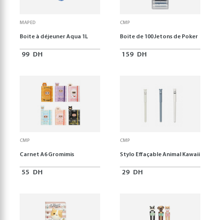
MAPED
CMP
Boite à déjeuner Aqua 1L
Boite de 100 Jetons de Poker
99
DH
159
DH
CMP
CMP
Carnet A6 Gromimis
Stylo Effaçable Animal Kawaii
55
DH
29
DH