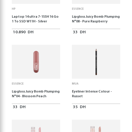
HP
ESSENCE
Laptop 14 ultra 7-155H 16 Go
Lipgloss Juicy Bomb Plumping
1 To SSD W11H - Silver
N°08 - Pure Raspberry
10.890
DH
33
DH
ESSENCE
MUA
Lipgloss Juicy Bomb Plumping
Eyeliner Intense Colour -
N°04 - Blossom Peach
Russet
33
DH
35
DH