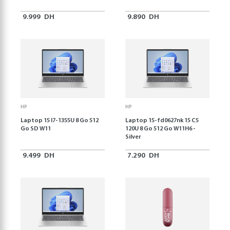
9.999
DH
9.890
DH
HP
HP
Laptop 15 I7-1355U 8 Go 512
Laptop 15-fd0627nk 15 C5
Go SD W11
120U 8 Go 512 Go W11H6 -
Silver
9.499
DH
7.290
DH