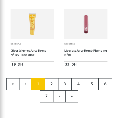
ESSENCE
ESSENCE
Gloss à lèvres Juicy Bomb
Lipgloss Juicy Bomb Plumping
N°109 - Bee Mine
N°03
19
DH
33
DH
«
‹
1
2
3
4
5
6
7
›
»