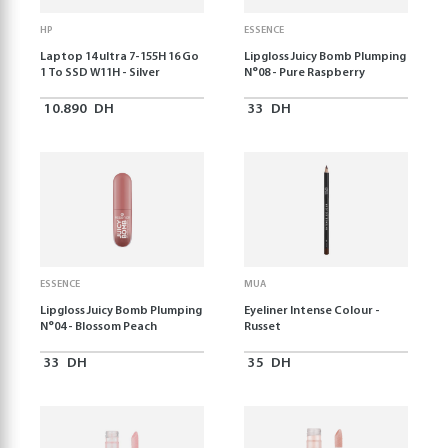
HP
ESSENCE
Laptop 14 ultra 7-155H 16 Go
Lipgloss Juicy Bomb Plumping
1 To SSD W11H - Silver
N°08 - Pure Raspberry
10.890
DH
33
DH
ESSENCE
MUA
Lipgloss Juicy Bomb Plumping
Eyeliner Intense Colour -
N°04 - Blossom Peach
Russet
33
DH
35
DH