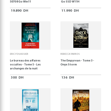
5070 8 Go Win11
Go SSD W11H
19.890
DH
11.990
DH
ERIC FOUASSIER
REBECCA YARROS
Le bureau des affaires
The Empyrean - Tome 3 -
occultes - Tome 5 - Les
Onyx Storm
archanges de la nuit
300
DH
136
DH