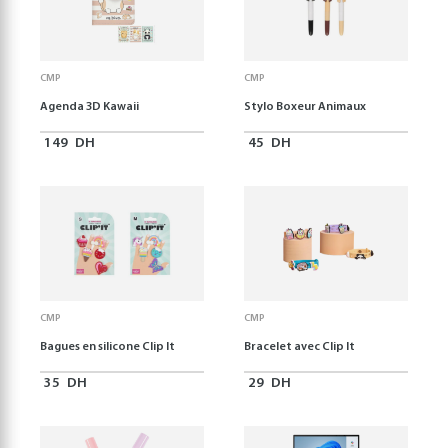
CMP
CMP
Agenda 3D Kawaii
Stylo Boxeur Animaux
149
DH
45
DH
CMP
CMP
Bagues en silicone Clip It
Bracelet avec Clip It
35
DH
29
DH