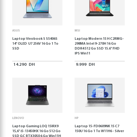
ASUS
MSI
Laptop Vivobook S S5406S
Laptop Modern 15 H C2RMG-
14" OLED U7 256V 16 Go 1 To
298MA Intel 9-270H 16 Go
SSD
DDR4 512 Go SSD 15.6" FHD
IPS Win11
14.290
DH
9.999
DH
LENOVO
HP
Laptop Gaming LOQ 15IRX9
Laptop 15-FD0609NK 15 C7
15,6'' i5-13450HX 16 Go 512 Go
150U 16 Go 1 To W11H6 - Silver
SSD GC RTX3050 6 Go Win11H