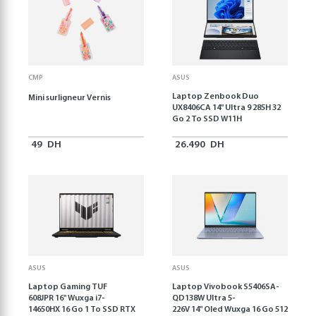
CMP
ASUS
Laptop Zenbook Duo
Mini surligneur Vernis
UX8406CA 14'' Ultra 9 285H 32
Go 2 To SSD W11H
49
DH
26.490
DH
ASUS
ASUS
Laptop Gaming TUF
Laptop Vivobook S5406SA-
608JPR 16'' Wuxga i7-
QD138W Ultra 5-
14650HX 16 Go 1 To SSD RTX
226V 14" Oled Wuxga 16 Go 512