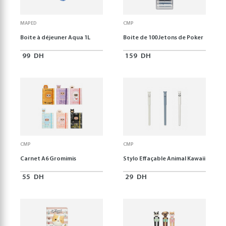
MAPED
CMP
Boite à déjeuner Aqua 1L
Boite de 100 Jetons de Poker
99
DH
159
DH
CMP
CMP
Carnet A6 Gromimis
Stylo Effaçable Animal Kawaii
55
DH
29
DH