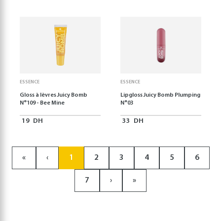
ESSENCE
ESSENCE
Gloss à lèvres Juicy Bomb
Lipgloss Juicy Bomb Plumping
N°109 - Bee Mine
N°03
19
DH
33
DH
«
‹
1
2
3
4
5
6
7
›
»