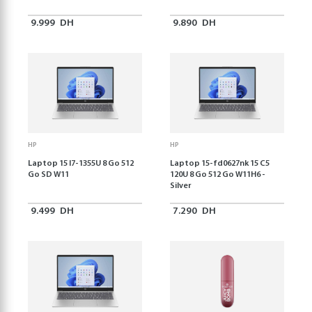
9.999
DH
9.890
DH
HP
HP
Laptop 15 I7-1355U 8 Go 512
Laptop 15-fd0627nk 15 C5
Go SD W11
120U 8 Go 512 Go W11H6 -
Silver
9.499
DH
7.290
DH