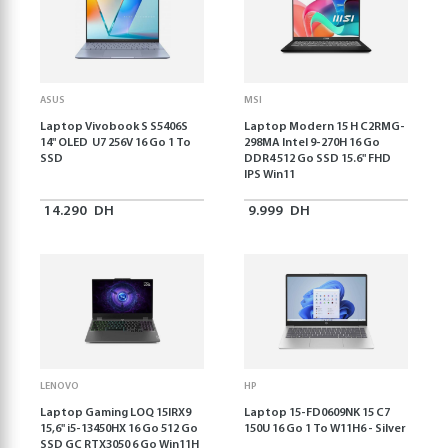
ASUS
MSI
Laptop Vivobook S S5406S
Laptop Modern 15 H C2RMG-
14" OLED U7 256V 16 Go 1 To
298MA Intel 9-270H 16 Go
SSD
DDR4 512 Go SSD 15.6" FHD
IPS Win11
14.290
DH
9.999
DH
LENOVO
HP
Laptop Gaming LOQ 15IRX9
Laptop 15-FD0609NK 15 C7
15,6'' i5-13450HX 16 Go 512 Go
150U 16 Go 1 To W11H6 - Silver
SSD GC RTX3050 6 Go Win11H