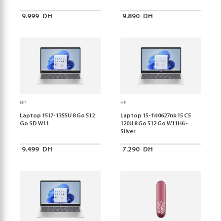
9.999
DH
9.890
DH
HP
HP
Laptop 15 I7-1355U 8 Go 512
Laptop 15-fd0627nk 15 C5
Go SD W11
120U 8 Go 512 Go W11H6 -
Silver
9.499
DH
7.290
DH