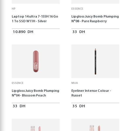
HP
ESSENCE
Laptop 14 ultra 7-155H 16 Go
Lipgloss Juicy Bomb Plumping
1 To SSD W11H - Silver
N°08 - Pure Raspberry
10.890
DH
33
DH
ESSENCE
MUA
Lipgloss Juicy Bomb Plumping
Eyeliner Intense Colour -
N°04 - Blossom Peach
Russet
33
DH
35
DH