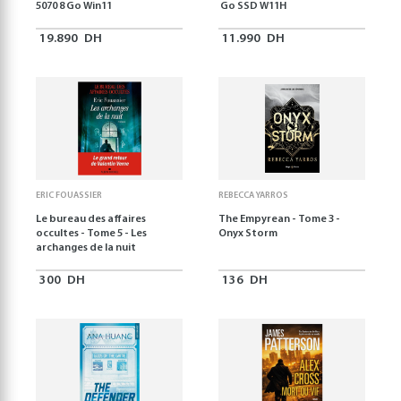
5070 8 Go Win11
Go SSD W11H
19.890
DH
11.990
DH
ERIC FOUASSIER
REBECCA YARROS
Le bureau des affaires
The Empyrean - Tome 3 -
occultes - Tome 5 - Les
Onyx Storm
archanges de la nuit
300
DH
136
DH