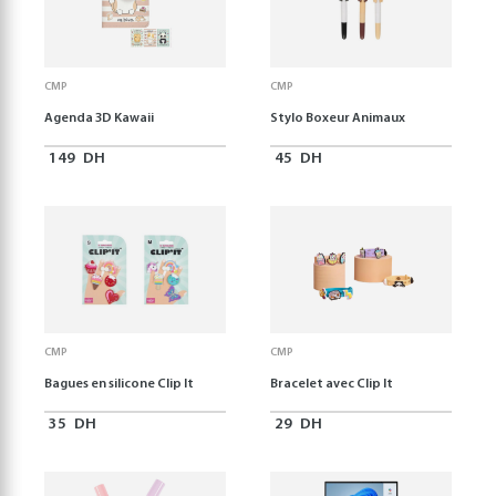
CMP
CMP
Agenda 3D Kawaii
Stylo Boxeur Animaux
149
DH
45
DH
CMP
CMP
Bagues en silicone Clip It
Bracelet avec Clip It
35
DH
29
DH