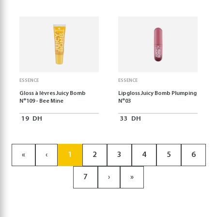
ESSENCE
ESSENCE
Gloss à lèvres Juicy Bomb
Lipgloss Juicy Bomb Plumping
N°109 - Bee Mine
N°03
19
DH
33
DH
«
‹
1
2
3
4
5
6
7
›
»