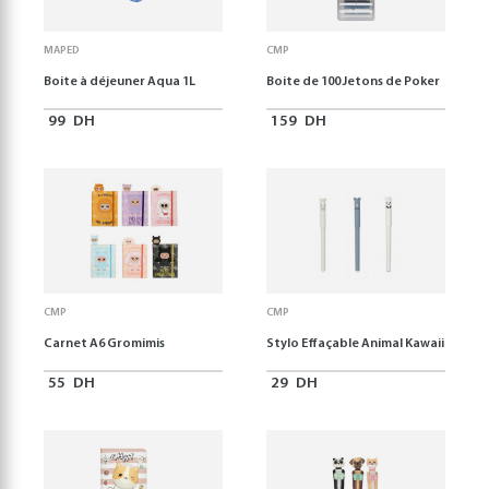
MAPED
CMP
Boite à déjeuner Aqua 1L
Boite de 100 Jetons de Poker
99
DH
159
DH
CMP
CMP
Carnet A6 Gromimis
Stylo Effaçable Animal Kawaii
55
DH
29
DH