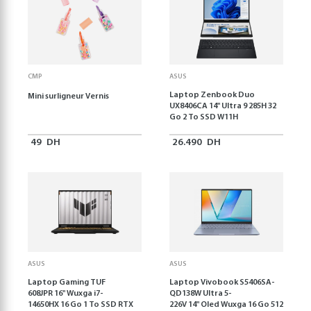
CMP
ASUS
Laptop Zenbook Duo
Mini surligneur Vernis
UX8406CA 14'' Ultra 9 285H 32
Go 2 To SSD W11H
49
DH
26.490
DH
ASUS
ASUS
Laptop Gaming TUF
Laptop Vivobook S5406SA-
608JPR 16'' Wuxga i7-
QD138W Ultra 5-
14650HX 16 Go 1 To SSD RTX
226V 14" Oled Wuxga 16 Go 512