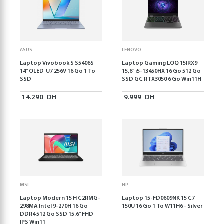
ASUS
LENOVO
Laptop Vivobook S S5406S
Laptop Gaming LOQ 15IRX9
14" OLED U7 256V 16 Go 1 To
15,6'' i5-13450HX 16 Go 512 Go
SSD
SSD GC RTX3050 6 Go Win11H
14.290
DH
9.999
DH
MSI
HP
Laptop Modern 15 H C2RMG-
Laptop 15-FD0609NK 15 C7
298MA Intel 9-270H 16 Go
150U 16 Go 1 To W11H6 - Silver
DDR4 512 Go SSD 15.6" FHD
IPS Win11