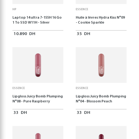
HP
ESSENCE
Laptop 14 ultra 7-155H 16 Go
Huile à lèvres Hydra Kiss N°09
1 To SSD W11H - Silver
- Cookie Sparkle
10.890
DH
35
DH
ESSENCE
ESSENCE
Lipgloss Juicy Bomb Plumping
Lipgloss Juicy Bomb Plumping
N°08 - Pure Raspberry
N°04 - Blossom Peach
33
DH
33
DH