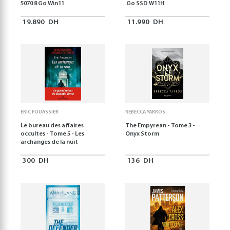
5070 8 Go Win11
Go SSD W11H
19.890
DH
11.990
DH
ERIC FOUASSIER
REBECCA YARROS
Le bureau des affaires
The Empyrean - Tome 3 -
occultes - Tome 5 - Les
Onyx Storm
archanges de la nuit
300
DH
136
DH