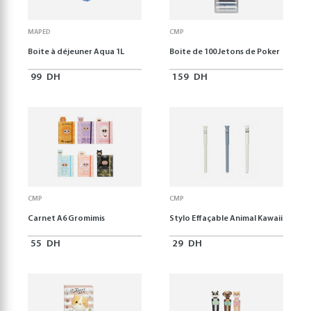
MAPED
CMP
Boite à déjeuner Aqua 1L
Boite de 100 Jetons de Poker
99
DH
159
DH
CMP
CMP
Carnet A6 Gromimis
Stylo Effaçable Animal Kawaii
55
DH
29
DH