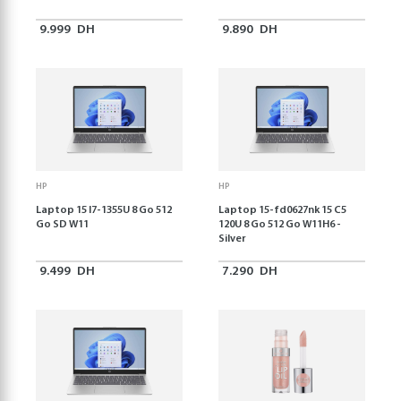
9.999
DH
9.890
DH
HP
HP
Laptop 15 I7-1355U 8 Go 512
Laptop 15-fd0627nk 15 C5
Go SD W11
120U 8 Go 512 Go W11H6 -
Silver
9.499
DH
7.290
DH