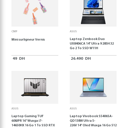
CMP
ASUS
Laptop Zenbook Duo
Mini surligneur Vernis
UX8406CA 14'' Ultra 9 285H 32
Go 2 To SSD W11H
49
DH
26.490
DH
ASUS
ASUS
Laptop Gaming TUF
Laptop Vivobook S5406SA-
608JPR 16'' Wuxga i7-
QD138W Ultra 5-
14650HX 16 Go 1 To SSD RTX
226V 14" Oled Wuxga 16 Go 512