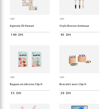
CMP
CMP
Agenda 3D Kawaii
Stylo Boxeur Animaux
149
DH
45
DH
CMP
CMP
Bagues en silicone Clip It
Bracelet avec Clip It
35
DH
29
DH