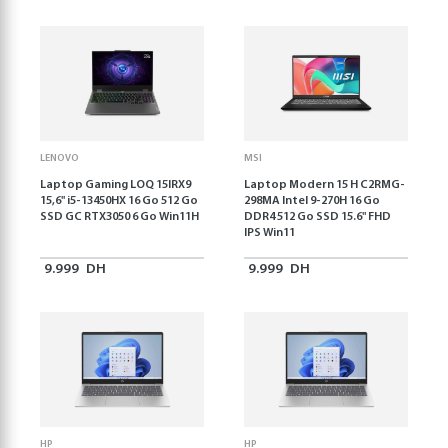
LENOVO
MSI
Laptop Gaming LOQ 15IRX9
Laptop Modern 15 H C2RMG-
15,6'' i5-13450HX 16 Go 512 Go
298MA Intel 9-270H 16 Go
SSD GC RTX3050 6 Go Win11H
DDR4 512 Go SSD 15.6" FHD
IPS Win11
9.999
DH
9.999
DH
HP
HP