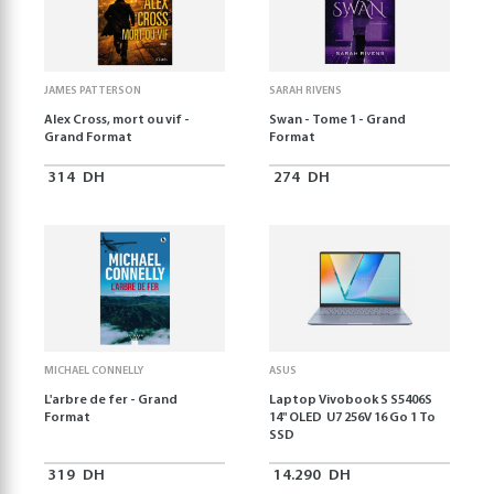
JAMES PATTERSON
SARAH RIVENS
Alex Cross, mort ou vif -
Swan - Tome 1 - Grand
Grand Format
Format
314
DH
274
DH
MICHAEL CONNELLY
ASUS
L'arbre de fer - Grand
Laptop Vivobook S S5406S
Format
14" OLED U7 256V 16 Go 1 To
SSD
319
DH
14.290
DH