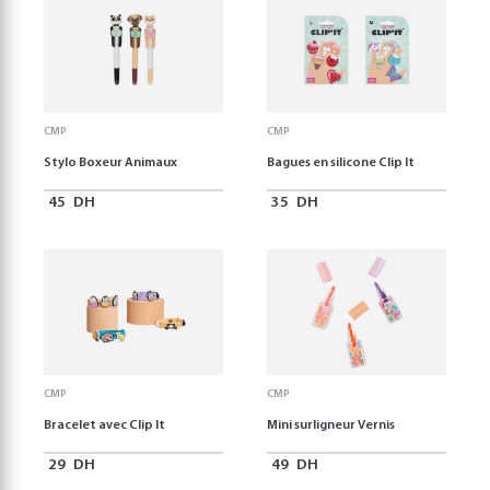
CMP
CMP
Stylo Boxeur Animaux
Bagues en silicone Clip It
45
DH
35
DH
CMP
CMP
Bracelet avec Clip It
Mini surligneur Vernis
29
DH
49
DH