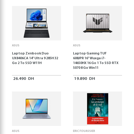
ASUS
ASUS
Laptop Zenbook Duo
Laptop Gaming TUF
UX8406CA 14'' Ultra 9 285H 32
608JPR 16'' Wuxga i7-
Go 2 To SSD W11H
14650HX 16 Go 1 To SSD RTX
5070 8 Go Win11
26.490
DH
19.890
DH
ASUS
ERIC FOUASSIER