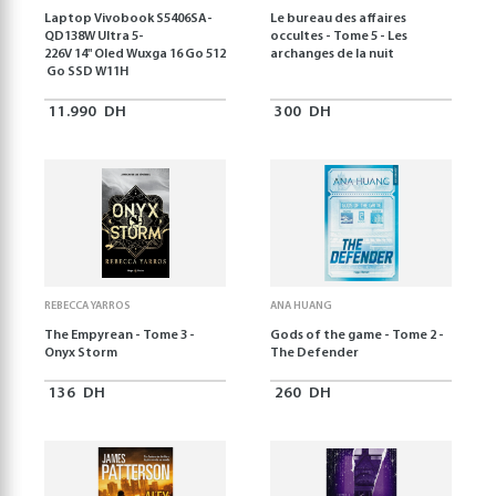
Laptop Vivobook S5406SA-
Le bureau des affaires
QD138W Ultra 5-
occultes - Tome 5 - Les
226V 14" Oled Wuxga 16 Go 512
archanges de la nuit
Go SSD W11H
11.990
DH
300
DH
REBECCA YARROS
ANA HUANG
The Empyrean - Tome 3 -
Gods of the game - Tome 2 -
Onyx Storm
The Defender
136
DH
260
DH