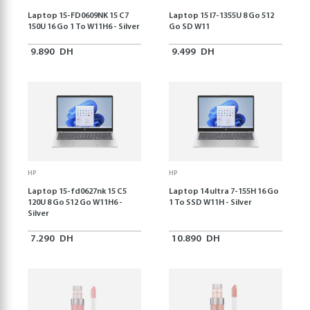
Laptop 15-FD0609NK 15 C7
Laptop 15 I7-1355U 8 Go 512
150U 16 Go 1 To W11H6 - Silver
Go SD W11
9.890
DH
9.499
DH
HP
HP
Laptop 15-fd0627nk 15 C5
Laptop 14 ultra 7-155H 16 Go
120U 8 Go 512 Go W11H6 -
1 To SSD W11H - Silver
Silver
7.290
DH
10.890
DH