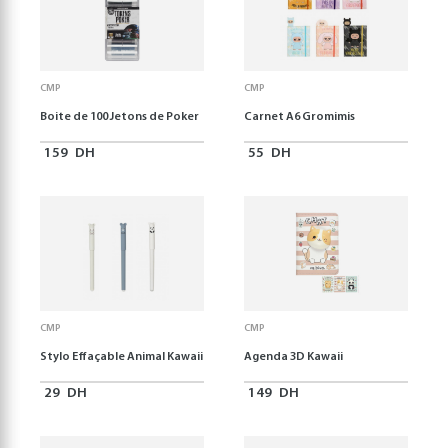
CMP
CMP
Boite de 100 Jetons de Poker
Carnet A6 Gromimis
159
DH
55
DH
CMP
CMP
Stylo Effaçable Animal Kawaii
Agenda 3D Kawaii
29
DH
149
DH