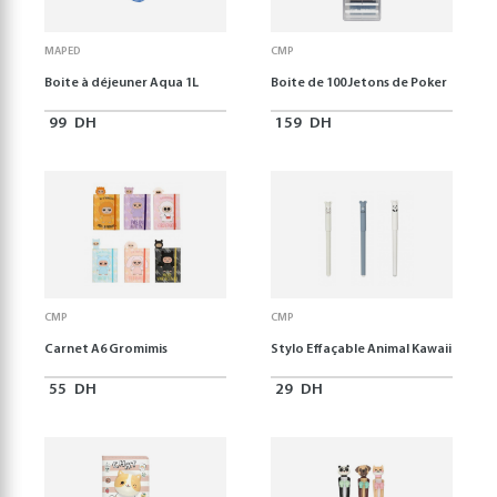
MAPED
CMP
Boite à déjeuner Aqua 1L
Boite de 100 Jetons de Poker
99
DH
159
DH
CMP
CMP
Carnet A6 Gromimis
Stylo Effaçable Animal Kawaii
55
DH
29
DH