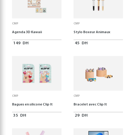
CMP
CMP
Agenda 3D Kawaii
Stylo Boxeur Animaux
149
DH
45
DH
CMP
CMP
Bagues en silicone Clip It
Bracelet avec Clip It
35
DH
29
DH