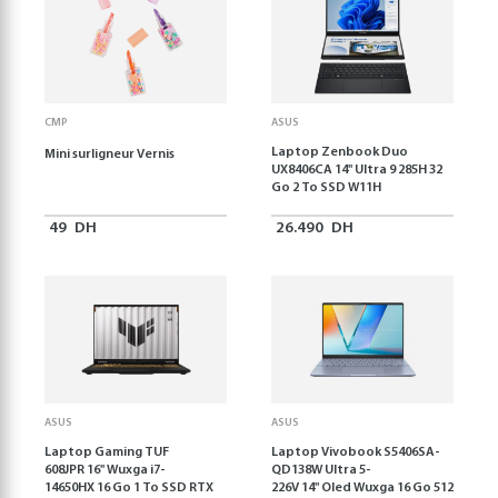
CMP
ASUS
Laptop Zenbook Duo
Mini surligneur Vernis
UX8406CA 14'' Ultra 9 285H 32
Go 2 To SSD W11H
49
DH
26.490
DH
ASUS
ASUS
Laptop Gaming TUF
Laptop Vivobook S5406SA-
608JPR 16'' Wuxga i7-
QD138W Ultra 5-
14650HX 16 Go 1 To SSD RTX
226V 14" Oled Wuxga 16 Go 512