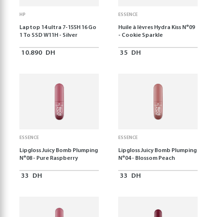
HP
ESSENCE
Laptop 14 ultra 7-155H 16 Go
Huile à lèvres Hydra Kiss N°09
1 To SSD W11H - Silver
- Cookie Sparkle
10.890
DH
35
DH
ESSENCE
ESSENCE
Lipgloss Juicy Bomb Plumping
Lipgloss Juicy Bomb Plumping
N°08 - Pure Raspberry
N°04 - Blossom Peach
33
DH
33
DH