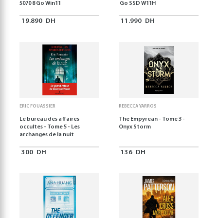
5070 8 Go Win11
Go SSD W11H
19.890
DH
11.990
DH
ERIC FOUASSIER
REBECCA YARROS
Le bureau des affaires
The Empyrean - Tome 3 -
occultes - Tome 5 - Les
Onyx Storm
archanges de la nuit
300
DH
136
DH