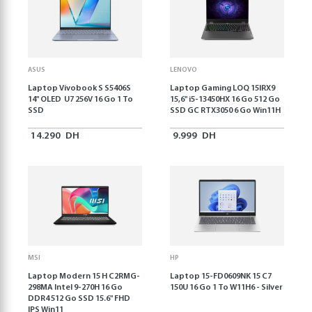
ASUS
LENOVO
Laptop Vivobook S S5406S
Laptop Gaming LOQ 15IRX9
14" OLED U7 256V 16 Go 1 To
15,6'' i5-13450HX 16 Go 512 Go
SSD
SSD GC RTX3050 6 Go Win11H
14.290
DH
9.999
DH
MSI
HP
Laptop Modern 15 H C2RMG-
Laptop 15-FD0609NK 15 C7
298MA Intel 9-270H 16 Go
150U 16 Go 1 To W11H6 - Silver
DDR4 512 Go SSD 15.6" FHD
IPS Win11