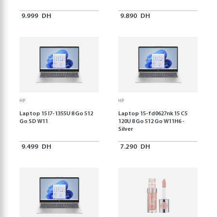
9.999
DH
9.890
DH
HP
HP
Laptop 15 I7-1355U 8 Go 512
Laptop 15-fd0627nk 15 C5
Go SD W11
120U 8 Go 512 Go W11H6 -
Silver
9.499
DH
7.290
DH