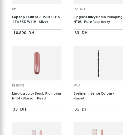
HP
ESSENCE
Laptop 14 ultra 7-155H 16 Go
Lipgloss Juicy Bomb Plumping
1 To SSD W11H - Silver
N°08 - Pure Raspberry
10.890
DH
33
DH
ESSENCE
MUA
Lipgloss Juicy Bomb Plumping
Eyeliner Intense Colour -
N°04 - Blossom Peach
Russet
33
DH
35
DH