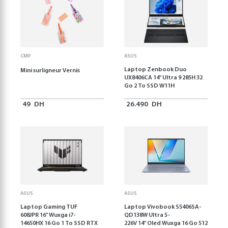
CMP
ASUS
Laptop Zenbook Duo
Mini surligneur Vernis
UX8406CA 14'' Ultra 9 285H 32
Go 2 To SSD W11H
49
DH
26.490
DH
ASUS
ASUS
Laptop Gaming TUF
Laptop Vivobook S5406SA-
608JPR 16'' Wuxga i7-
QD138W Ultra 5-
14650HX 16 Go 1 To SSD RTX
226V 14" Oled Wuxga 16 Go 512