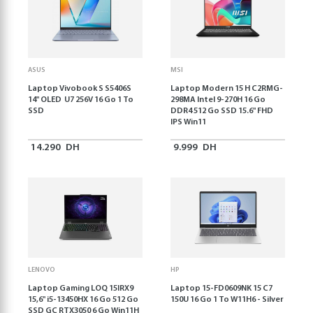
ASUS
MSI
Laptop Vivobook S S5406S
Laptop Modern 15 H C2RMG-
14" OLED U7 256V 16 Go 1 To
298MA Intel 9-270H 16 Go
SSD
DDR4 512 Go SSD 15.6" FHD
IPS Win11
14.290
DH
9.999
DH
LENOVO
HP
Laptop Gaming LOQ 15IRX9
Laptop 15-FD0609NK 15 C7
15,6'' i5-13450HX 16 Go 512 Go
150U 16 Go 1 To W11H6 - Silver
SSD GC RTX3050 6 Go Win11H