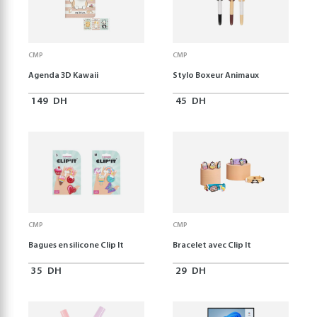
CMP
CMP
Agenda 3D Kawaii
Stylo Boxeur Animaux
149
DH
45
DH
CMP
CMP
Bagues en silicone Clip It
Bracelet avec Clip It
35
DH
29
DH