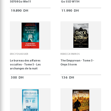
5070 8 Go Win11
Go SSD W11H
19.890
DH
11.990
DH
ERIC FOUASSIER
REBECCA YARROS
Le bureau des affaires
The Empyrean - Tome 3 -
occultes - Tome 5 - Les
Onyx Storm
archanges de la nuit
300
DH
136
DH