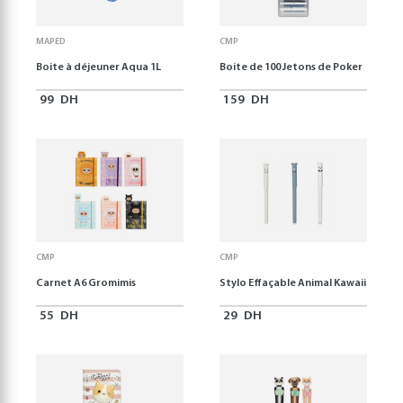
MAPED
CMP
Boite à déjeuner Aqua 1L
Boite de 100 Jetons de Poker
99
DH
159
DH
CMP
CMP
Carnet A6 Gromimis
Stylo Effaçable Animal Kawaii
55
DH
29
DH