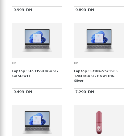
9.999
DH
9.890
DH
HP
HP
Laptop 15 I7-1355U 8 Go 512
Laptop 15-fd0627nk 15 C5
Go SD W11
120U 8 Go 512 Go W11H6 -
Silver
9.499
DH
7.290
DH