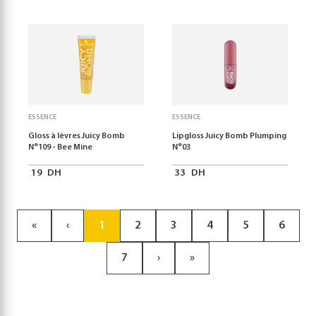
ESSENCE
ESSENCE
Gloss à lèvres Juicy Bomb
Lipgloss Juicy Bomb Plumping
N°109 - Bee Mine
N°03
19
DH
33
DH
«
‹
1
2
3
4
5
6
7
›
»