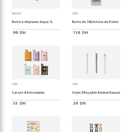
MAPED
CMP
Boite à déjeuner Aqua 1L
Boite de 100 Jetons de Poker
99
DH
159
DH
CMP
CMP
Carnet A6 Gromimis
Stylo Effaçable Animal Kawaii
55
DH
29
DH