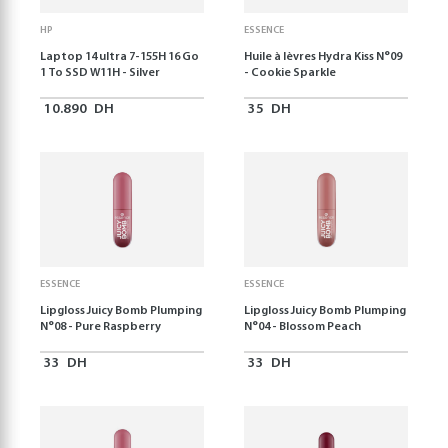
HP
ESSENCE
Laptop 14 ultra 7-155H 16 Go
Huile à lèvres Hydra Kiss N°09
1 To SSD W11H - Silver
- Cookie Sparkle
10.890
DH
35
DH
ESSENCE
ESSENCE
Lipgloss Juicy Bomb Plumping
Lipgloss Juicy Bomb Plumping
N°08 - Pure Raspberry
N°04 - Blossom Peach
33
DH
33
DH