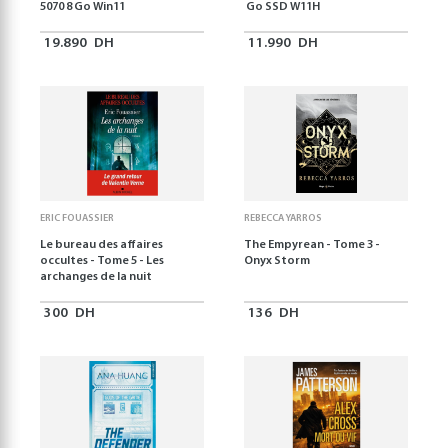
5070 8 Go Win11
Go SSD W11H
19.890
DH
11.990
DH
ERIC FOUASSIER
REBECCA YARROS
Le bureau des affaires
The Empyrean - Tome 3 -
occultes - Tome 5 - Les
Onyx Storm
archanges de la nuit
300
DH
136
DH