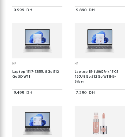
9.999
DH
9.890
DH
HP
HP
Laptop 15 I7-1355U 8 Go 512
Laptop 15-fd0627nk 15 C5
Go SD W11
120U 8 Go 512 Go W11H6 -
Silver
9.499
DH
7.290
DH