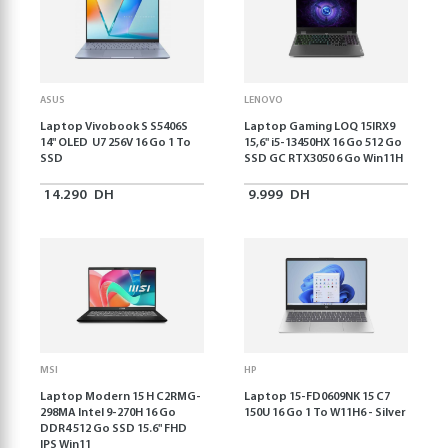
ASUS
LENOVO
Laptop Vivobook S S5406S
Laptop Gaming LOQ 15IRX9
14" OLED U7 256V 16 Go 1 To
15,6'' i5-13450HX 16 Go 512 Go
SSD
SSD GC RTX3050 6 Go Win11H
14.290
DH
9.999
DH
MSI
HP
Laptop Modern 15 H C2RMG-
Laptop 15-FD0609NK 15 C7
298MA Intel 9-270H 16 Go
150U 16 Go 1 To W11H6 - Silver
DDR4 512 Go SSD 15.6" FHD
IPS Win11