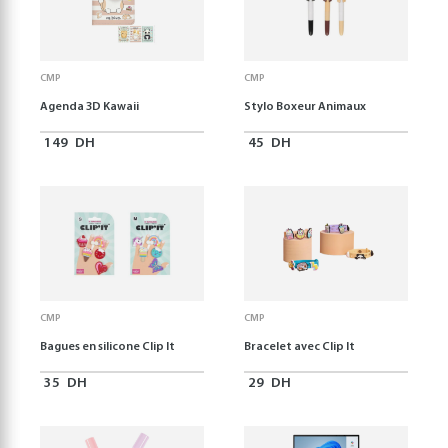
CMP
CMP
Agenda 3D Kawaii
Stylo Boxeur Animaux
149
DH
45
DH
CMP
CMP
Bagues en silicone Clip It
Bracelet avec Clip It
35
DH
29
DH