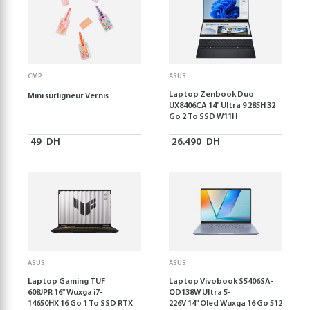
CMP
ASUS
Laptop Zenbook Duo
Mini surligneur Vernis
UX8406CA 14'' Ultra 9 285H 32
Go 2 To SSD W11H
49
DH
26.490
DH
ASUS
ASUS
Laptop Gaming TUF
Laptop Vivobook S5406SA-
608JPR 16'' Wuxga i7-
QD138W Ultra 5-
14650HX 16 Go 1 To SSD RTX
226V 14" Oled Wuxga 16 Go 512