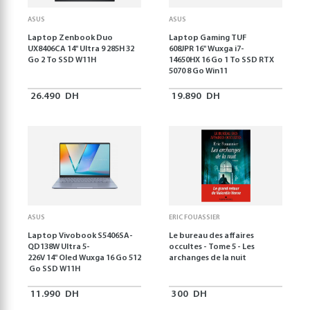
ASUS
ASUS
Laptop Zenbook Duo
Laptop Gaming TUF
UX8406CA 14'' Ultra 9 285H 32
608JPR 16'' Wuxga i7-
Go 2 To SSD W11H
14650HX 16 Go 1 To SSD RTX
5070 8 Go Win11
26.490
DH
19.890
DH
ASUS
ERIC FOUASSIER
Laptop Vivobook S5406SA-
Le bureau des affaires
QD138W Ultra 5-
occultes - Tome 5 - Les
226V 14" Oled Wuxga 16 Go 512
archanges de la nuit
Go SSD W11H
11.990
DH
300
DH