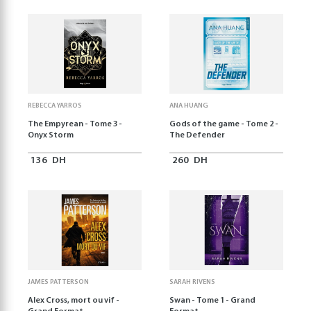
REBECCA YARROS
ANA HUANG
The Empyrean - Tome 3 -
Gods of the game - Tome 2 -
Onyx Storm
The Defender
136
DH
260
DH
JAMES PATTERSON
SARAH RIVENS
Alex Cross, mort ou vif -
Swan - Tome 1 - Grand