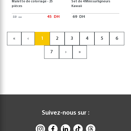
Malette de coloriage - 25
Set de 4 Mini surligneurs
pièces
Kawaii
45
DH
69
DH
59
DH
«
‹
1
2
3
4
5
6
7
›
»
Suivez-nous sur :