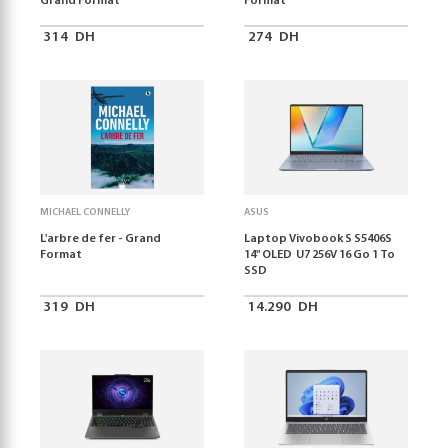
Grand Format
Format
314
DH
274
DH
MICHAEL CONNELLY
ASUS
L'arbre de fer - Grand
Laptop Vivobook S S5406S
Format
14" OLED U7 256V 16 Go 1 To
SSD
319
DH
14.290
DH