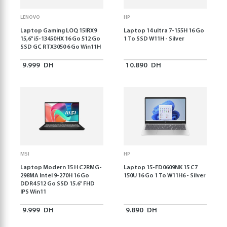
LENOVO
HP
Laptop Gaming LOQ 15IRX9
Laptop 14 ultra 7-155H 16 Go
15,6'' i5-13450HX 16 Go 512 Go
1 To SSD W11H - Silver
SSD GC RTX3050 6 Go Win11H
9.999
DH
10.890
DH
MSI
HP
Laptop Modern 15 H C2RMG-
Laptop 15-FD0609NK 15 C7
298MA Intel 9-270H 16 Go
150U 16 Go 1 To W11H6 - Silver
DDR4 512 Go SSD 15.6" FHD
IPS Win11
9.999
DH
9.890
DH