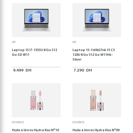
HP
HP
Laptop 15 I7-1355U 8 Go 512
Laptop 15-fd0627nk 15 C5
Go SD W11
120U 8 Go 512 Go W11H6 -
Silver
9.499
DH
7.290
DH
ESSENCE
ESSENCE
Huile à lèvres Hydra Kiss N°10
Huile à lèvres Hydra Kiss N°09