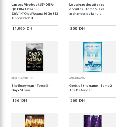
Laptop Vivobook S5406SA-
Le bureau des affaires
QD138W Ultra 5-
occultes - Tome 5 - Les
226V 14" Oled Wuxga 16 Go 512
archanges de la nuit
Go SSD W11H
11.990
DH
300
DH
REBECCA YARROS
ANA HUANG
The Empyrean - Tome 3 -
Gods of the game - Tome 2 -
Onyx Storm
The Defender
136
DH
260
DH