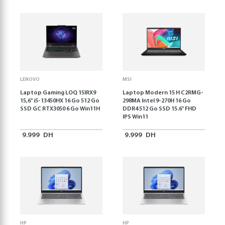
LENOVO
MSI
Laptop Gaming LOQ 15IRX9
Laptop Modern 15 H C2RMG-
15,6'' i5-13450HX 16 Go 512 Go
298MA Intel 9-270H 16 Go
SSD GC RTX3050 6 Go Win11H
DDR4 512 Go SSD 15.6" FHD
IPS Win11
9.999
DH
9.999
DH
HP
HP