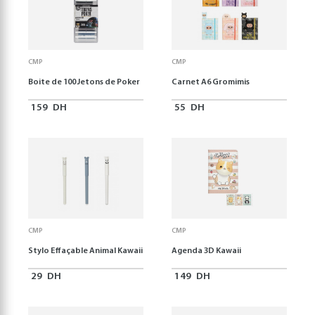
CMP
CMP
Boite de 100 Jetons de Poker
Carnet A6 Gromimis
159
DH
55
DH
CMP
CMP
Stylo Effaçable Animal Kawaii
Agenda 3D Kawaii
29
DH
149
DH