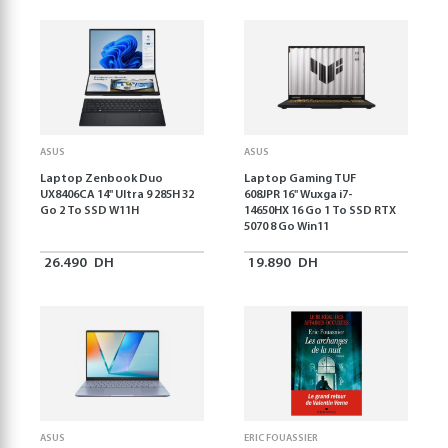
ASUS
ASUS
Laptop Zenbook Duo
Laptop Gaming TUF
UX8406CA 14'' Ultra 9 285H 32
608JPR 16'' Wuxga i7-
Go 2 To SSD W11H
14650HX 16 Go 1 To SSD RTX
5070 8 Go Win11
26.490
DH
19.890
DH
ASUS
ERIC FOUASSIER