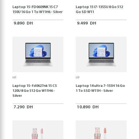
Laptop 15-FD0609NK 15 C7
Laptop 15 I7-1355U 8 Go 512
150U 16 Go 1 To W11H6 - Silver
Go SD W11
9.890
DH
9.499
DH
HP
HP
Laptop 15-fd0627nk 15 C5
Laptop 14 ultra 7-155H 16 Go
120U 8 Go 512 Go W11H6 -
1 To SSD W11H - Silver
Silver
7.290
DH
10.890
DH