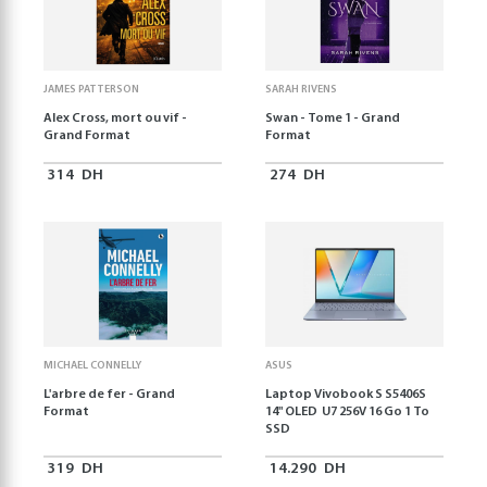
JAMES PATTERSON
SARAH RIVENS
Alex Cross, mort ou vif -
Swan - Tome 1 - Grand
Grand Format
Format
314
DH
274
DH
MICHAEL CONNELLY
ASUS
L'arbre de fer - Grand
Laptop Vivobook S S5406S
Format
14" OLED U7 256V 16 Go 1 To
SSD
319
DH
14.290
DH