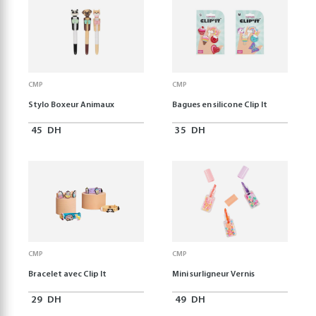
CMP
CMP
Stylo Boxeur Animaux
Bagues en silicone Clip It
45
DH
35
DH
CMP
CMP
Bracelet avec Clip It
Mini surligneur Vernis
29
DH
49
DH