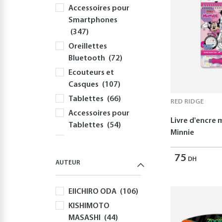
Accessoires pour
Smartphones
(347)
Oreillettes
Bluetooth
(72)
Ecouteurs et
Casques
(107)
Tablettes
(66)
RED RIDGE
Accessoires pour
Livre d'encre
Tablettes
(54)
Minnie
Informatique
(414)
75
DH
AUTEUR
PC
(354)
Périphériques et
EIICHIRO ODA
(106)
Accessoires PC
(308)
KISHIMOTO
MASASHI
(44)
Claviers
(58)