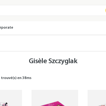
rporate
Gisèle Szczyglak
s
trouvé(s) en
38
ms