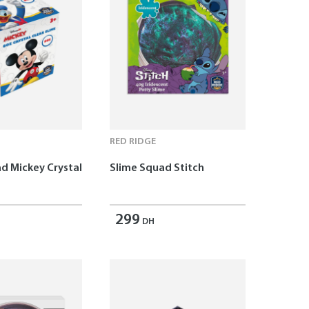
RED RIDGE
d Mickey Crystal
Slime Squad Stitch
299
DH