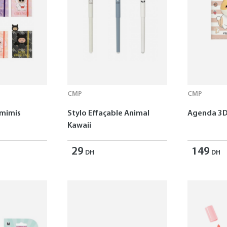
CMP
CMP
omimis
Stylo Effaçable Animal
Agenda 3D
Kawaii
29
149
DH
DH