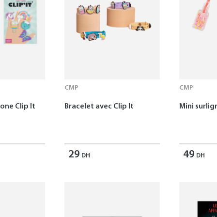
CMP
CMP
one Clip It
Bracelet avec Clip It
Mini surlig
29
49
DH
DH