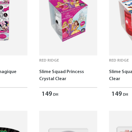
RED RIDGE
RED RIDGE
 magique
Slime Squad Princess
Slime Squa
Crystal Clear
Clear
149
149
DH
DH