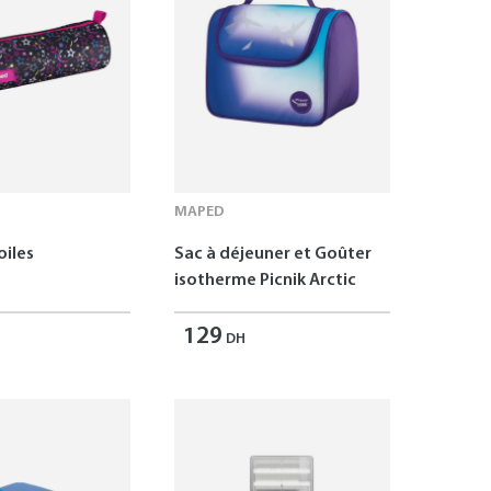
MAPED
oiles
Sac à déjeuner et Goûter
isotherme Picnik Arctic
129
DH