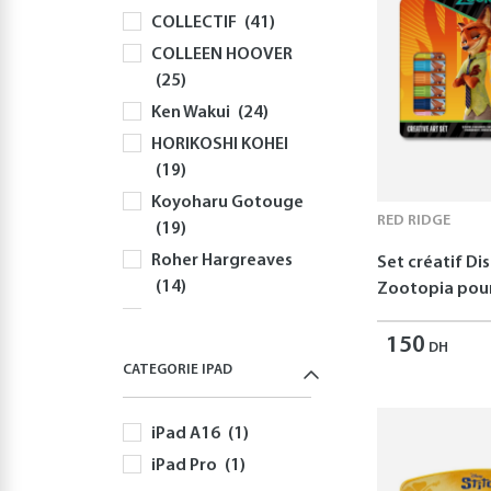
COLLECTIF
(41)
Souris
(81)
COLLEEN HOOVER
Sacs à Dos et
(25)
Sacoches PC
(59)
Ken Wakui
(24)
Gaming
(512)
HORIKOSHI KOHEI
Playstation
(144)
(19)
PS5
(127)
Koyoharu Gotouge
Autres Accessoires
RED RIDGE
(19)
PS5
(58)
Roher Hargreaves
Set créatif Di
Nintendo
(166)
(14)
Zootopia pour
Nintendo Switch
Robert Greene
(166)
150
(12)
DH
Jeux Nintendo
CATEGORIE IPAD
Disney
(11)
Switch
(82)
Yusuke Nomura
Autres Accessoires
iPad A16
(1)
(11)
Nintendo Switch
iPad Pro
(1)
Freida McFadden
(60)