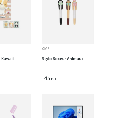
CMP
 Kawaii
Stylo Boxeur Animaux
45
DH