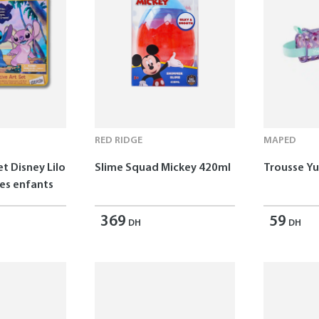
RED RIDGE
MAPED
et Disney Lilo
Slime Squad Mickey 420ml
Trousse 
les enfants
369
59
DH
DH