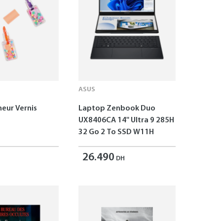
ASUS
neur Vernis
Laptop Zenbook Duo
UX8406CA 14'' Ultra 9 285H
32 Go 2 To SSD W11H
26.490
DH