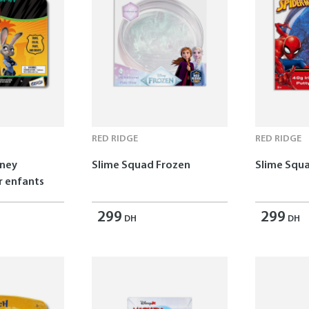
RED RIDGE
RED RIDGE
sney
Slime Squad Frozen
Slime Squ
 enfants
299
299
DH
DH