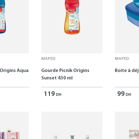
MAPED
MAPED
 Origins Aqua
Gourde Picnik Origins
Boite à dé
Sunset 430 ml
119
99
DH
DH