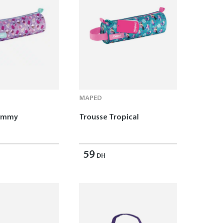
MAPED
Yummy
Trousse Tropical
59
DH