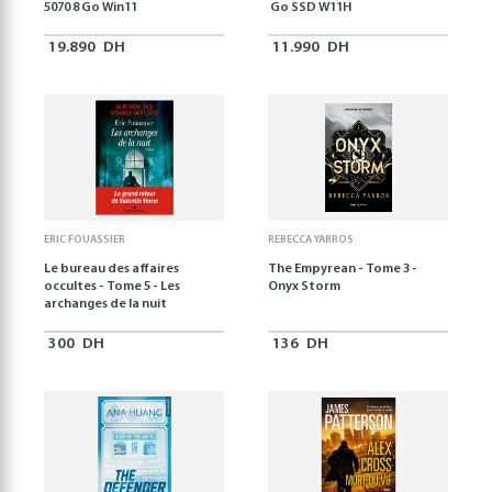
5070 8 Go Win11
Go SSD W11H
19.890
DH
11.990
DH
ERIC FOUASSIER
REBECCA YARROS
Le bureau des affaires
The Empyrean - Tome 3 -
occultes - Tome 5 - Les
Onyx Storm
archanges de la nuit
300
DH
136
DH