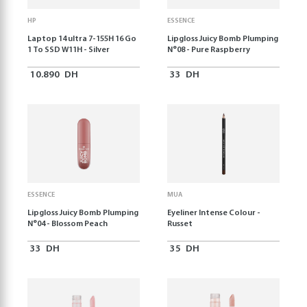
HP
ESSENCE
Laptop 14 ultra 7-155H 16 Go
Lipgloss Juicy Bomb Plumping
1 To SSD W11H - Silver
N°08 - Pure Raspberry
10.890
DH
33
DH
ESSENCE
MUA
Lipgloss Juicy Bomb Plumping
Eyeliner Intense Colour -
N°04 - Blossom Peach
Russet
33
DH
35
DH