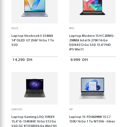
ASUS
MSI
Laptop Vivobook S S5406S
Laptop Modern 15 H C2RMG-
14" OLED U7 256V 16 Go 1 To
298MA Intel 9-270H 16 Go
SSD
DDR4 512 Go SSD 15.6" FHD
IPS Win11
14.290
DH
9.999
DH
LENOVO
HP
Laptop Gaming LOQ 15IRX9
Laptop 15-FD0609NK 15 C7
15,6'' i5-13450HX 16 Go 512 Go
150U 16 Go 1 To W11H6 - Silver
SSD GC RTX3050 6 Go Win11H