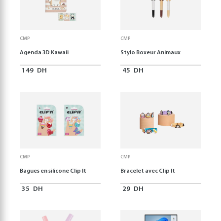
CMP
CMP
Agenda 3D Kawaii
Stylo Boxeur Animaux
149
DH
45
DH
CMP
CMP
Bagues en silicone Clip It
Bracelet avec Clip It
35
DH
29
DH