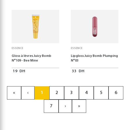
ESSENCE
ESSENCE
Gloss à lèvres Juicy Bomb
Lipgloss Juicy Bomb Plumping
N°109 - Bee Mine
N°03
19
DH
33
DH
«
‹
1
2
3
4
5
6
7
›
»