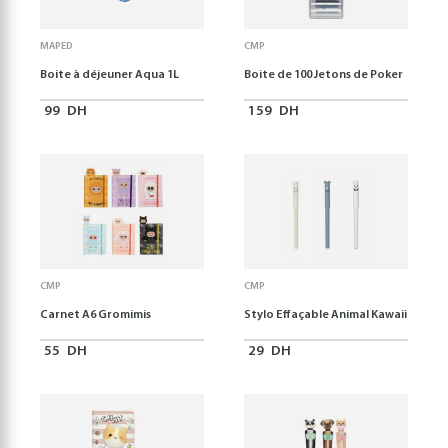
MAPED
CMP
Boite à déjeuner Aqua 1L
Boite de 100 Jetons de Poker
99
DH
159
DH
CMP
CMP
Carnet A6 Gromimis
Stylo Effaçable Animal Kawaii
55
DH
29
DH