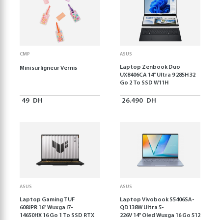
CMP
ASUS
Laptop Zenbook Duo
Mini surligneur Vernis
UX8406CA 14'' Ultra 9 285H 32
Go 2 To SSD W11H
49
DH
26.490
DH
ASUS
ASUS
Laptop Gaming TUF
Laptop Vivobook S5406SA-
608JPR 16'' Wuxga i7-
QD138W Ultra 5-
14650HX 16 Go 1 To SSD RTX
226V 14" Oled Wuxga 16 Go 512