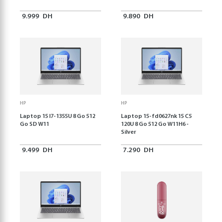
9.999
DH
9.890
DH
HP
HP
Laptop 15 I7-1355U 8 Go 512
Laptop 15-fd0627nk 15 C5
Go SD W11
120U 8 Go 512 Go W11H6 -
Silver
9.499
DH
7.290
DH