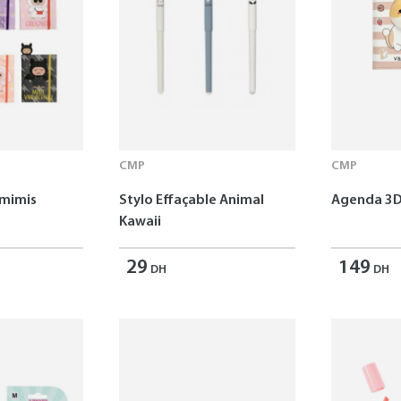
CMP
CMP
omimis
Stylo Effaçable Animal
Agenda 3D
Kawaii
29
149
DH
DH