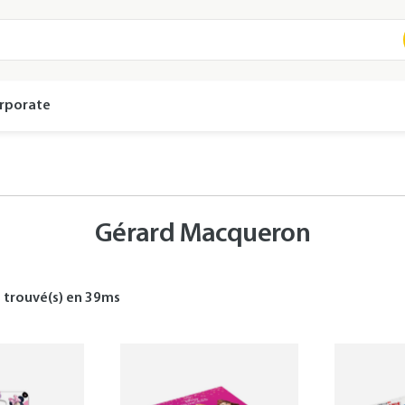
rporate
Gérard Macqueron
s
trouvé(s) en
39
ms