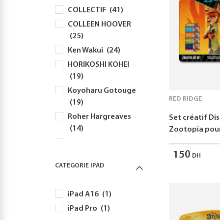
COLLECTIF
(41)
Souris
(81)
COLLEEN HOOVER
Sacs à Dos et
(25)
Sacoches PC
(59)
Ken Wakui
(24)
Gaming
(512)
HORIKOSHI KOHEI
Playstation
(144)
(19)
PS5
(127)
Koyoharu Gotouge
Autres Accessoires
RED RIDGE
(19)
PS5
(58)
Roher Hargreaves
Set créatif Di
Nintendo
(166)
(14)
Zootopia pour
Nintendo Switch
Robert Greene
(166)
150
(12)
DH
Jeux Nintendo
CATEGORIE IPAD
Disney
(11)
Switch
(82)
Yusuke Nomura
Autres Accessoires
iPad A16
(1)
(11)
Nintendo Switch
iPad Pro
(1)
Freida McFadden
(60)