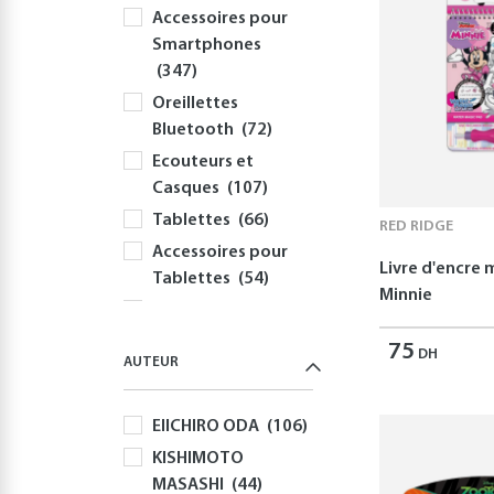
Accessoires pour
Smartphones
(347)
Oreillettes
Bluetooth
(72)
Ecouteurs et
Casques
(107)
Tablettes
(66)
RED RIDGE
Accessoires pour
Livre d'encre
Tablettes
(54)
Minnie
Informatique
(414)
75
DH
AUTEUR
PC
(354)
Périphériques et
EIICHIRO ODA
(106)
Accessoires PC
(308)
KISHIMOTO
MASASHI
(44)
Claviers
(58)