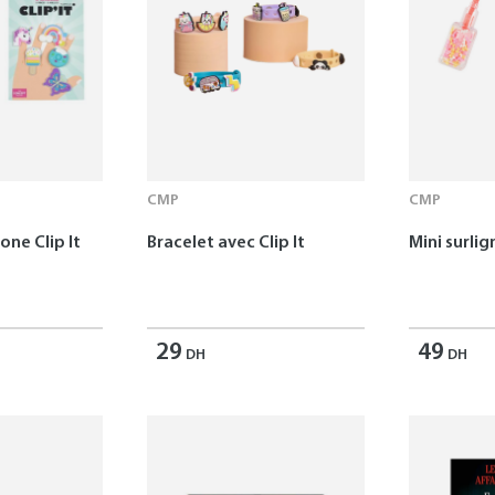
CMP
CMP
one Clip It
Bracelet avec Clip It
Mini surlig
29
49
DH
DH