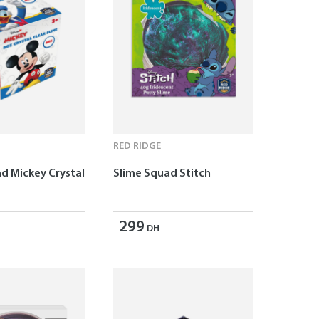
RED RIDGE
d Mickey Crystal
Slime Squad Stitch
299
DH