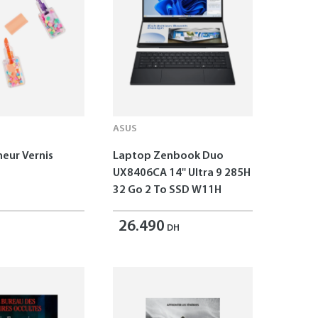
ASUS
neur Vernis
Laptop Zenbook Duo
UX8406CA 14'' Ultra 9 285H
32 Go 2 To SSD W11H
26.490
DH