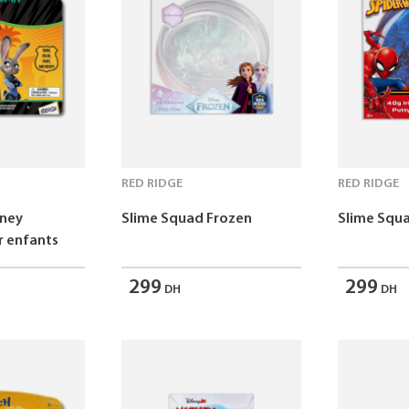
RED RIDGE
RED RIDGE
sney
Slime Squad Frozen
Slime Squ
 enfants
299
299
DH
DH