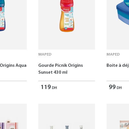
MAPED
MAPED
 Origins Aqua
Gourde Picnik Origins
Boite à dé
Sunset 430 ml
119
99
DH
DH