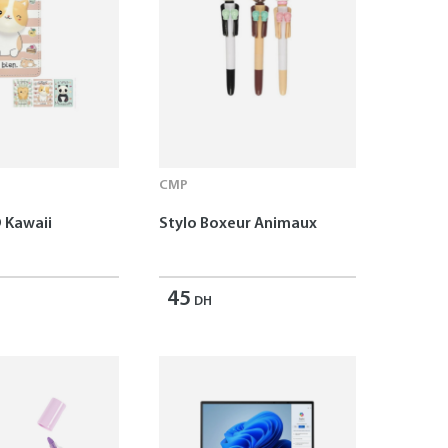
CMP
 Kawaii
Stylo Boxeur Animaux
45
DH