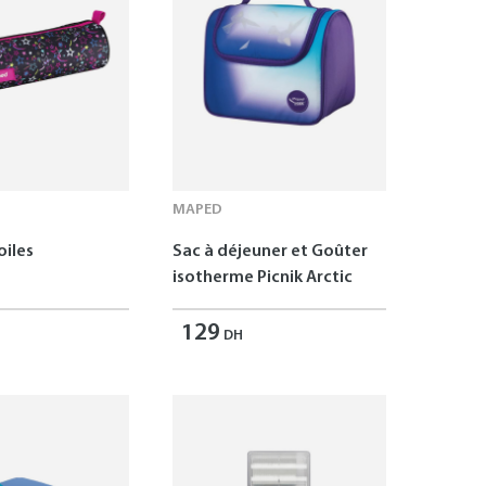
MAPED
oiles
Sac à déjeuner et Goûter
isotherme Picnik Arctic
129
DH