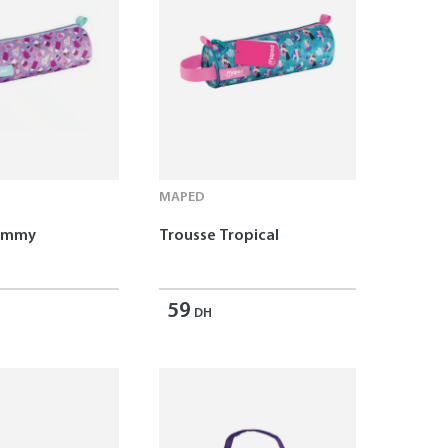
MAPED
Yummy
Trousse Tropical
59
DH