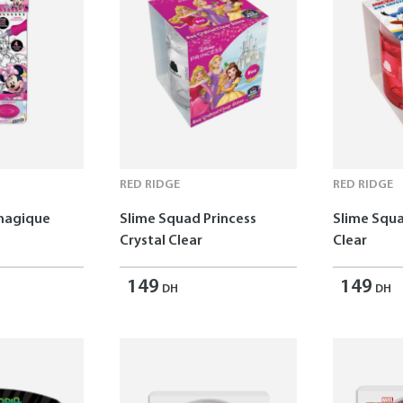
RED RIDGE
RED RIDGE
 magique
Slime Squad Princess
Slime Squa
Crystal Clear
Clear
149
149
DH
DH