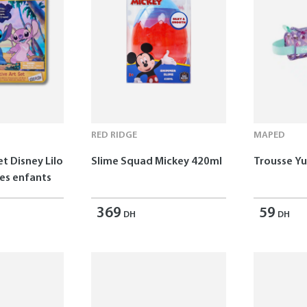
RED RIDGE
MAPED
et Disney Lilo
Slime Squad Mickey 420ml
Trousse 
les enfants
369
59
DH
DH