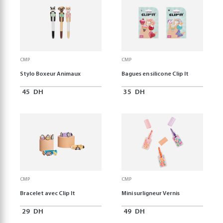
CMP
CMP
Stylo Boxeur Animaux
Bagues en silicone Clip It
45
DH
35
DH
CMP
CMP
Bracelet avec Clip It
Mini surligneur Vernis
29
DH
49
DH