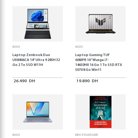
ASUS
ASUS
Laptop Zenbook Duo
Laptop Gaming TUF
UX8406CA 14'' Ultra 9 285H 32
608JPR 16'' Wuxga i7-
Go 2 To SSD W11H
14650HX 16 Go 1 To SSD RTX
5070 8 Go Win11
26.490
DH
19.890
DH
ASUS
ERIC FOUASSIER