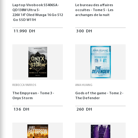
Laptop Vivobook S5406SA-
Le bureau des affaires
QD138W Ultra 5-
occultes - Tome 5 - Les
226V 14" Oled Wuxga 16 Go 512
archanges de la nuit
Go SSD W11H
11.990
DH
300
DH
REBECCA YARROS
ANA HUANG
The Empyrean - Tome 3 -
Gods of the game - Tome 2 -
Onyx Storm
The Defender
136
DH
260
DH