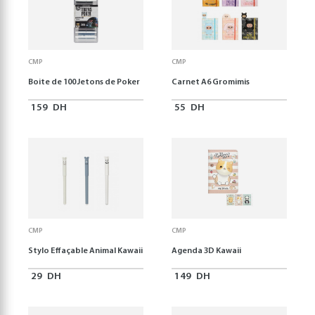
CMP
CMP
Boite de 100 Jetons de Poker
Carnet A6 Gromimis
159
DH
55
DH
CMP
CMP
Stylo Effaçable Animal Kawaii
Agenda 3D Kawaii
29
DH
149
DH