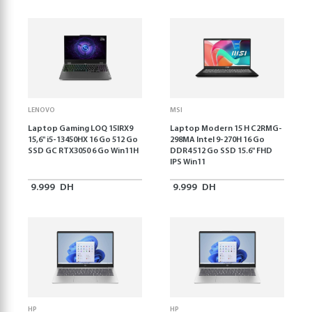
LENOVO
MSI
Laptop Gaming LOQ 15IRX9
Laptop Modern 15 H C2RMG-
15,6'' i5-13450HX 16 Go 512 Go
298MA Intel 9-270H 16 Go
SSD GC RTX3050 6 Go Win11H
DDR4 512 Go SSD 15.6" FHD
IPS Win11
9.999
DH
9.999
DH
HP
HP