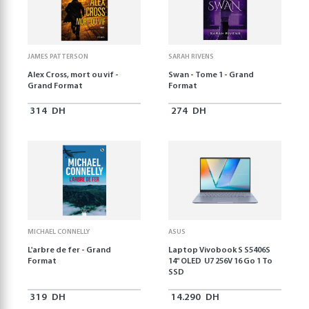
JAMES PATTERSON
SARAH RIVENS
Alex Cross, mort ou vif -
Swan - Tome 1 - Grand
Grand Format
Format
314
DH
274
DH
MICHAEL CONNELLY
ASUS
L'arbre de fer - Grand
Laptop Vivobook S S5406S
Format
14" OLED U7 256V 16 Go 1 To
SSD
319
DH
14.290
DH