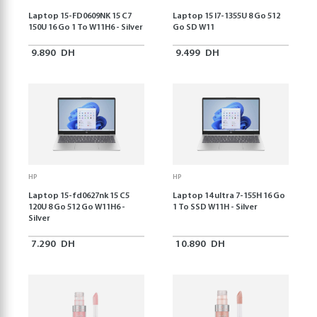
Laptop 15-FD0609NK 15 C7
Laptop 15 I7-1355U 8 Go 512
150U 16 Go 1 To W11H6 - Silver
Go SD W11
9.890
DH
9.499
DH
HP
HP
Laptop 15-fd0627nk 15 C5
Laptop 14 ultra 7-155H 16 Go
120U 8 Go 512 Go W11H6 -
1 To SSD W11H - Silver
Silver
7.290
DH
10.890
DH