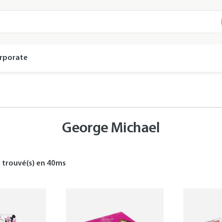
rporate
George Michael
s
trouvé(s) en
40
ms