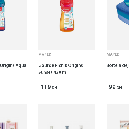
MAPED
MAPED
 Origins Aqua
Gourde Picnik Origins
Boite à dé
Sunset 430 ml
119
99
DH
DH