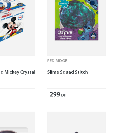
RED RIDGE
d Mickey Crystal
Slime Squad Stitch
299
DH