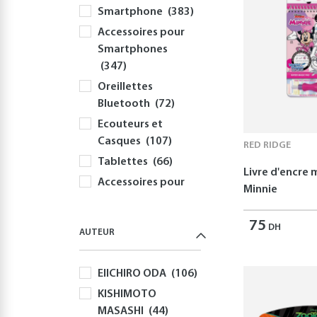
Smartphone
(383)
Accessoires pour
Smartphones
(347)
Oreillettes
Bluetooth
(72)
Ecouteurs et
Casques
(107)
RED RIDGE
Tablettes
(66)
Livre d'encre
Accessoires pour
Minnie
Tablettes
(54)
Informatique
75
DH
AUTEUR
(415)
PC
(354)
EIICHIRO ODA
(106)
Périphériques et
KISHIMOTO
Accessoires PC
MASASHI
(44)
(308)