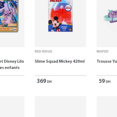
RED RIDGE
MAPED
et Disney Lilo
Slime Squad Mickey 420ml
Trousse 
les enfants
369
59
DH
DH