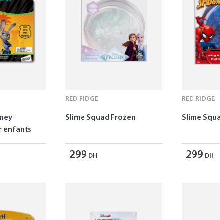
RED RIDGE
RED RIDGE
sney
Slime Squad Frozen
Slime Squ
 enfants
299
299
DH
DH