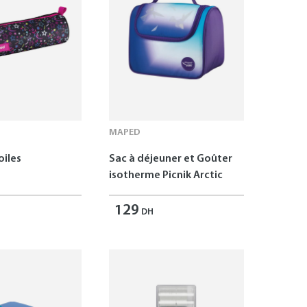
MAPED
oiles
Sac à déjeuner et Goûter
isotherme Picnik Arctic
129
DH