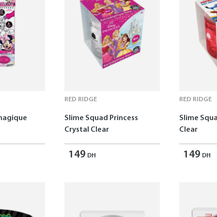
RED RIDGE
RED RIDGE
 magique
Slime Squad Princess
Slime Squa
Crystal Clear
Clear
149
149
DH
DH