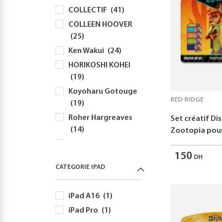
COLLECTIF
(41)
Claviers
(58)
COLLEEN HOOVER
Souris
(81)
(25)
Sacs à Dos et
Ken Wakui
(24)
Sacoches PC
(59)
HORIKOSHI KOHEI
Gaming
(512)
(19)
Playstation
(144)
Koyoharu Gotouge
PS5
(127)
RED RIDGE
(19)
Autres Accessoires
Roher Hargreaves
Set créatif Di
PS5
(58)
(14)
Zootopia pour
Nintendo
(166)
Robert Greene
Nintendo Switch
150
(12)
DH
(166)
CATEGORIE IPAD
Disney
(11)
Jeux Nintendo
Yusuke Nomura
Switch
(82)
iPad A16
(1)
(11)
Autres Accessoires
iPad Pro
(1)
Freida McFadden
Nintendo Switch