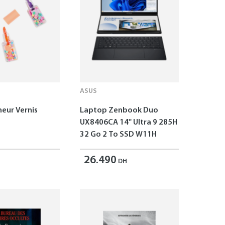
ASUS
neur Vernis
Laptop Zenbook Duo
UX8406CA 14'' Ultra 9 285H
32 Go 2 To SSD W11H
26.490
DH