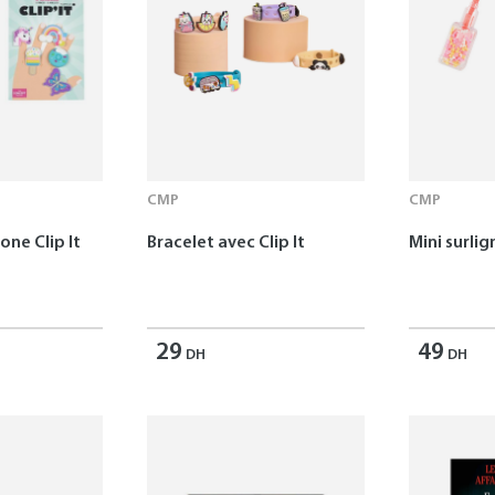
CMP
CMP
one Clip It
Bracelet avec Clip It
Mini surlig
29
49
DH
DH