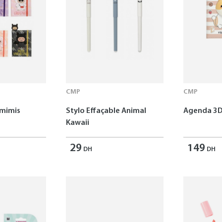
CMP
CMP
omimis
Stylo Effaçable Animal
Agenda 3D
Kawaii
29
149
DH
DH