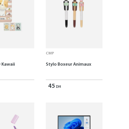
CMP
 Kawaii
Stylo Boxeur Animaux
45
DH