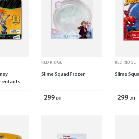
RED RIDGE
RED RIDGE
sney
Slime Squad Frozen
Slime Squ
 enfants
299
299
DH
DH