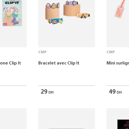
CMP
CMP
one Clip It
Bracelet avec Clip It
Mini surlig
29
49
DH
DH