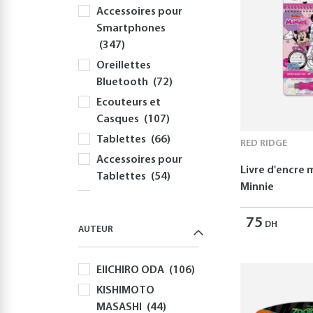
Accessoires pour
Smartphones
(347)
Oreillettes
Bluetooth
(72)
Ecouteurs et
Casques
(107)
Tablettes
(66)
RED RIDGE
Accessoires pour
Livre d'encre
Tablettes
(54)
Minnie
Informatique
(414)
75
DH
AUTEUR
PC
(354)
Périphériques et
EIICHIRO ODA
(106)
Accessoires PC
(308)
KISHIMOTO
MASASHI
(44)
Claviers
(58)