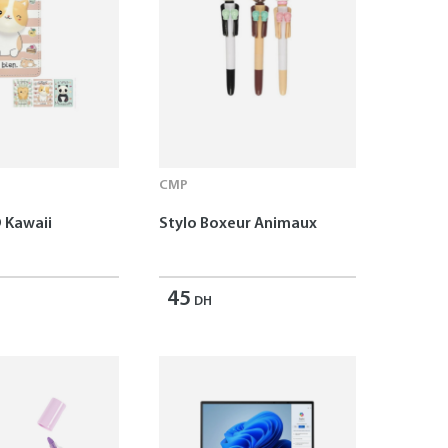
CMP
 Kawaii
Stylo Boxeur Animaux
45
DH