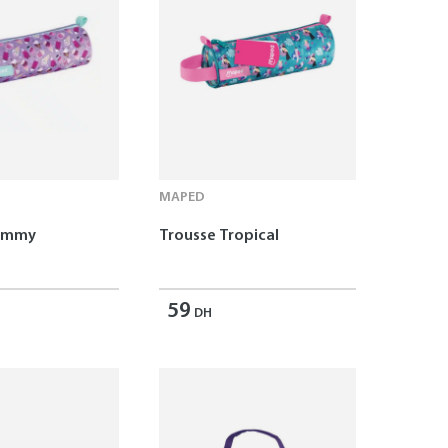
MAPED
Yummy
Trousse Tropical
59
DH