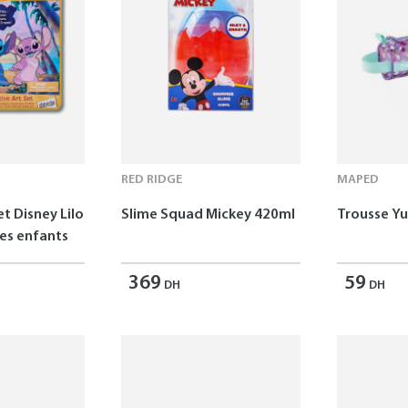
RED RIDGE
MAPED
et Disney Lilo
Slime Squad Mickey 420ml
Trousse 
les enfants
369
59
DH
DH