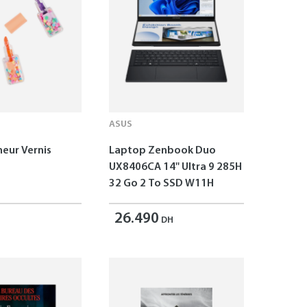
ASUS
neur Vernis
Laptop Zenbook Duo
UX8406CA 14'' Ultra 9 285H
32 Go 2 To SSD W11H
26.490
DH