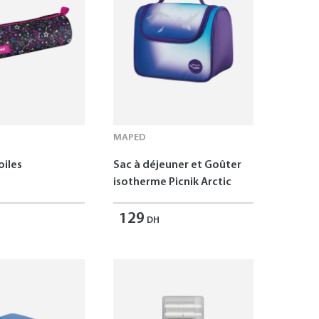
MAPED
oiles
Sac à déjeuner et Goûter
isotherme Picnik Arctic
129
DH