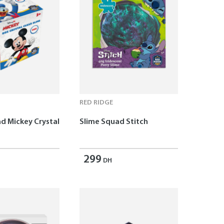
RED RIDGE
d Mickey Crystal
Slime Squad Stitch
299
DH