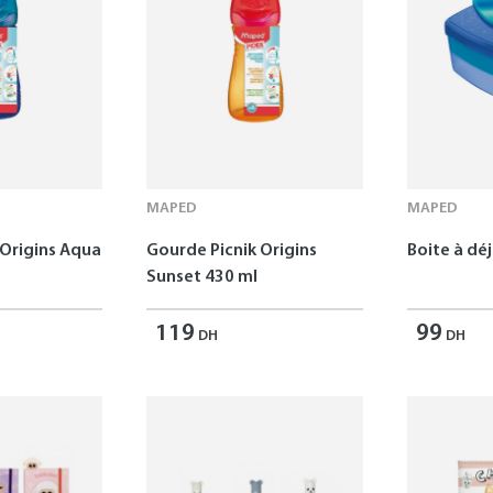
MAPED
MAPED
 Origins Aqua
Gourde Picnik Origins
Boite à dé
Sunset 430 ml
119
99
DH
DH