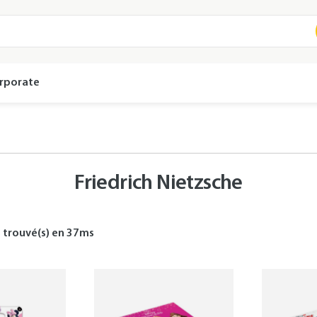
rporate
Friedrich Nietzsche
s
trouvé(s) en
37
ms