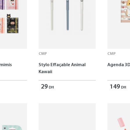
CMP
CMP
omimis
Stylo Effaçable Animal
Agenda 3D
Kawaii
29
149
DH
DH