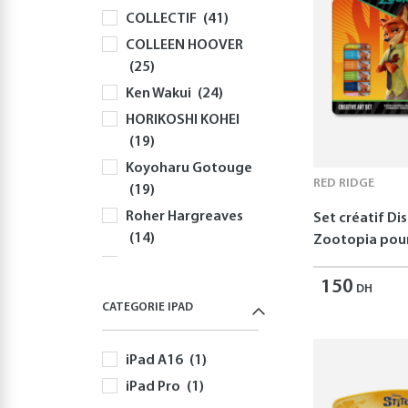
COLLECTIF
(41)
Souris
(81)
COLLEEN HOOVER
Sacs à Dos et
(25)
Sacoches PC
(59)
Ken Wakui
(24)
Gaming
(512)
HORIKOSHI KOHEI
Playstation
(144)
(19)
PS5
(127)
Koyoharu Gotouge
Autres Accessoires
RED RIDGE
(19)
PS5
(58)
Roher Hargreaves
Set créatif Di
Nintendo
(166)
(14)
Zootopia pour
Nintendo Switch
Robert Greene
(166)
150
(12)
DH
Jeux Nintendo
CATEGORIE IPAD
Disney
(11)
Switch
(82)
Yusuke Nomura
Autres Accessoires
iPad A16
(1)
(11)
Nintendo Switch
iPad Pro
(1)
Freida McFadden
(60)