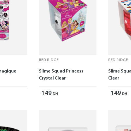
RED RIDGE
RED RIDGE
 magique
Slime Squad Princess
Slime Squa
Crystal Clear
Clear
149
149
DH
DH