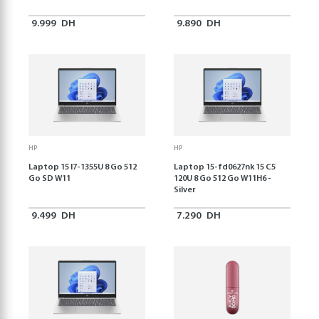
9.999
DH
9.890
DH
HP
HP
Laptop 15 I7-1355U 8 Go 512
Laptop 15-fd0627nk 15 C5
Go SD W11
120U 8 Go 512 Go W11H6 -
Silver
9.499
DH
7.290
DH