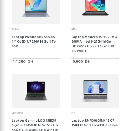
ASUS
MSI
Laptop Vivobook S S5406S
Laptop Modern 15 H C2RMG-
14" OLED U7 256V 16 Go 1 To
298MA Intel 9-270H 16 Go
SSD
DDR4 512 Go SSD 15.6" FHD
IPS Win11
14.290
DH
9.999
DH
LENOVO
HP
Laptop Gaming LOQ 15IRX9
Laptop 15-FD0609NK 15 C7
15,6'' i5-13450HX 16 Go 512 Go
150U 16 Go 1 To W11H6 - Silver
SSD GC RTX3050 6 Go Win11H