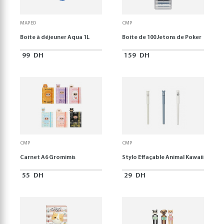
MAPED
CMP
Boite à déjeuner Aqua 1L
Boite de 100 Jetons de Poker
99
DH
159
DH
CMP
CMP
Carnet A6 Gromimis
Stylo Effaçable Animal Kawaii
55
DH
29
DH