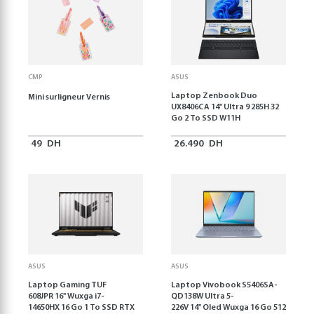
CMP
ASUS
Laptop Zenbook Duo
Mini surligneur Vernis
UX8406CA 14'' Ultra 9 285H 32
Go 2 To SSD W11H
49
DH
26.490
DH
ASUS
ASUS
Laptop Gaming TUF
Laptop Vivobook S5406SA-
608JPR 16'' Wuxga i7-
QD138W Ultra 5-
14650HX 16 Go 1 To SSD RTX
226V 14" Oled Wuxga 16 Go 512