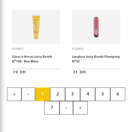
ESSENCE
ESSENCE
Gloss à lèvres Juicy Bomb
Lipgloss Juicy Bomb Plumping
N°109 - Bee Mine
N°03
19
DH
33
DH
«
‹
1
2
3
4
5
6
7
›
»