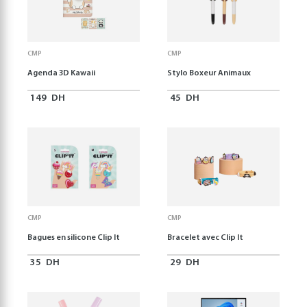
CMP
CMP
Agenda 3D Kawaii
Stylo Boxeur Animaux
149
DH
45
DH
CMP
CMP
Bagues en silicone Clip It
Bracelet avec Clip It
35
DH
29
DH