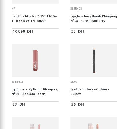
HP
ESSENCE
Laptop 14 ultra 7-155H 16 Go
Lipgloss Juicy Bomb Plumping
1 To SSD W11H - Silver
N°08 - Pure Raspberry
10.890
DH
33
DH
ESSENCE
MUA
Lipgloss Juicy Bomb Plumping
Eyeliner Intense Colour -
N°04 - Blossom Peach
Russet
33
DH
35
DH