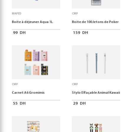
MAPED
CMP
Boite à déjeuner Aqua 1L
Boite de 100 Jetons de Poker
99
DH
159
DH
CMP
CMP
Carnet A6 Gromimis
Stylo Effaçable Animal Kawaii
55
DH
29
DH