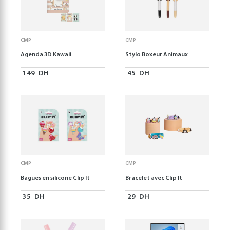
CMP
CMP
Agenda 3D Kawaii
Stylo Boxeur Animaux
149
DH
45
DH
CMP
CMP
Bagues en silicone Clip It
Bracelet avec Clip It
35
DH
29
DH