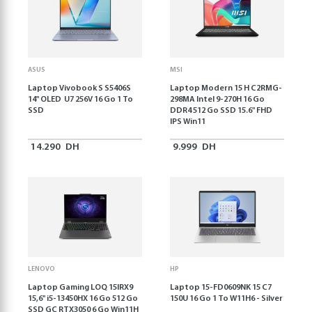
ASUS
MSI
Laptop Vivobook S S5406S
Laptop Modern 15 H C2RMG-
14" OLED U7 256V 16 Go 1 To
298MA Intel 9-270H 16 Go
SSD
DDR4 512 Go SSD 15.6" FHD
IPS Win11
14.290
DH
9.999
DH
LENOVO
HP
Laptop Gaming LOQ 15IRX9
Laptop 15-FD0609NK 15 C7
15,6'' i5-13450HX 16 Go 512 Go
150U 16 Go 1 To W11H6 - Silver
SSD GC RTX3050 6 Go Win11H