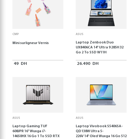
CMP
ASUS
Laptop Zenbook Duo
Mini surligneur Vernis
UX8406CA 14'' Ultra 9 285H 32
Go 2 To SSD W11H
49
DH
26.490
DH
ASUS
ASUS
Laptop Gaming TUF
Laptop Vivobook S5406SA-
608JPR 16'' Wuxga i7-
QD138W Ultra 5-
14650HX 16 Go 1 To SSD RTX
226V 14" Oled Wuxga 16 Go 512