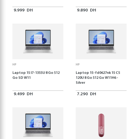
9.999
DH
9.890
DH
HP
HP
Laptop 15 I7-1355U 8 Go 512
Laptop 15-fd0627nk 15 C5
Go SD W11
120U 8 Go 512 Go W11H6 -
Silver
9.499
DH
7.290
DH