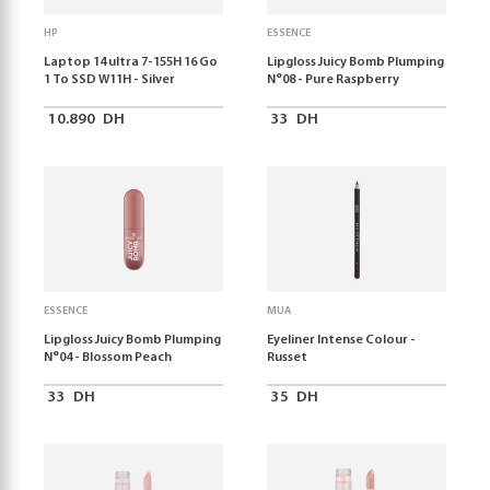
HP
ESSENCE
Laptop 14 ultra 7-155H 16 Go
Lipgloss Juicy Bomb Plumping
1 To SSD W11H - Silver
N°08 - Pure Raspberry
10.890
DH
33
DH
ESSENCE
MUA
Lipgloss Juicy Bomb Plumping
Eyeliner Intense Colour -
N°04 - Blossom Peach
Russet
33
DH
35
DH