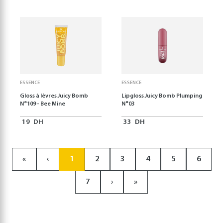
ESSENCE
ESSENCE
Gloss à lèvres Juicy Bomb
Lipgloss Juicy Bomb Plumping
N°109 - Bee Mine
N°03
19
DH
33
DH
«
‹
1
2
3
4
5
6
7
›
»