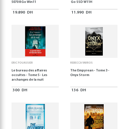
5070 8 Go Win11
Go SSD W11H
19.890
DH
11.990
DH
ERIC FOUASSIER
REBECCA YARROS
Le bureau des affaires
The Empyrean - Tome 3 -
occultes - Tome 5 - Les
Onyx Storm
archanges de la nuit
300
DH
136
DH