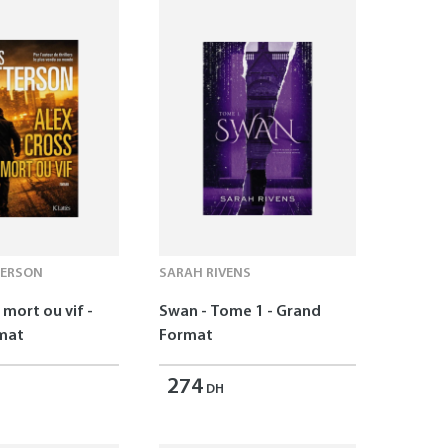
TERSON
SARAH RIVENS
 mort ou vif -
Swan - Tome 1 - Grand
mat
Format
274
DH