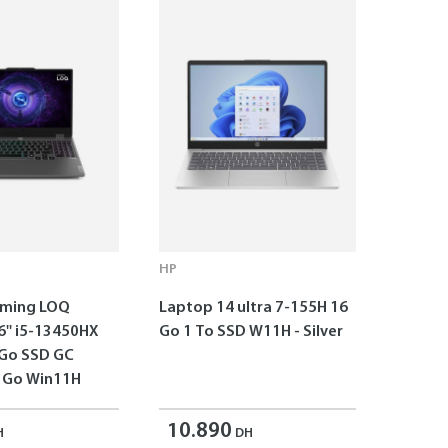
HP
aming LOQ
Laptop 14 ultra 7-155H 16
6'' i5-13450HX
Go 1 To SSD W11H - Silver
 Go SSD GC
 Go Win11H
10.890
H
DH