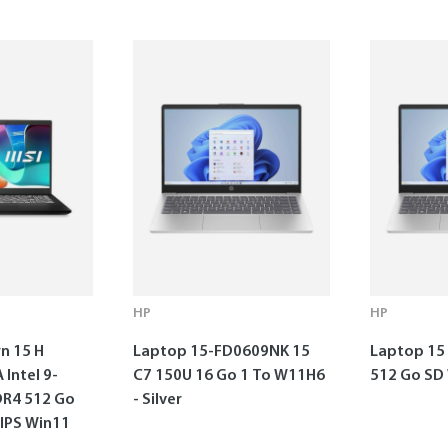
HP
HP
n 15 H
Laptop 15-FD0609NK 15
Laptop 15 
Intel 9-
C7 150U 16 Go 1 To W11H6
512 Go SD
DR4 512 Go
- Silver
 IPS Win11