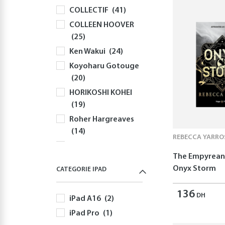
COLLECTIF
(41)
Souris
(82)
COLLEEN HOOVER
Sacs à Dos et
(25)
Sacoches PC
(59)
Ken Wakui
(24)
Gaming
(518)
Koyoharu Gotouge
Playstation
(144)
(20)
PS5
(126)
HORIKOSHI KOHEI
Jeux PS5
(52)
(19)
Autres Accessoires
Roher Hargreaves
PS5
(58)
(14)
Nintendo
(170)
REBECCA YARRO
Robert Greene
Nintendo Switch
The Empyrean 
(13)
(170)
Onyx Storm
CATEGORIE IPAD
Yusuke Nomura
Jeux Nintendo
(12)
Switch
(82)
136
DH
iPad A16
(2)
Freida McFadden
Autres Accessoires
(11)
iPad Pro
(1)
Nintendo Switch