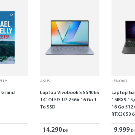
LLY
ASUS
LENOVO
 - Grand
Laptop Vivobook S S5406S
Laptop G
14" OLED U7 256V 16 Go 1
15IRX9 15,
To SSD
16 Go 512
RTX3050 6
14.290
9.999
DH
D