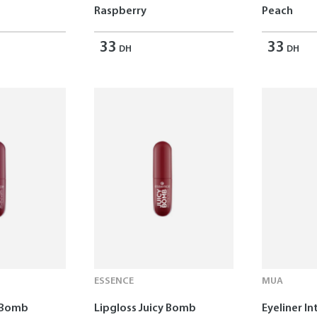
Raspberry
Peach
33
33
DH
DH
ESSENCE
MUA
y Bomb
Lipgloss Juicy Bomb
Eyeliner In