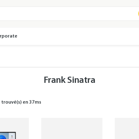
rporate
Frank Sinatra
s
trouvé(s) en
37
ms