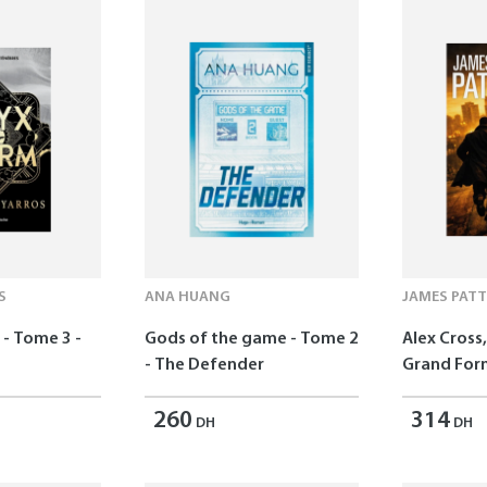
S
ANA HUANG
JAMES PAT
- Tome 3 -
Gods of the game - Tome 2
Alex Cross,
- The Defender
Grand For
260
314
DH
DH