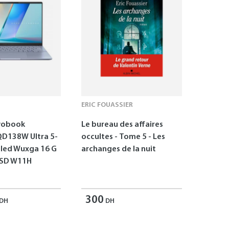
ERIC FOUASSIER
vobook
Le bureau des affaires
D138W Ultra 5-
occultes - Tome 5 - Les
Oled Wuxga 16 G
archanges de la nuit
SSD W11H
300
DH
DH