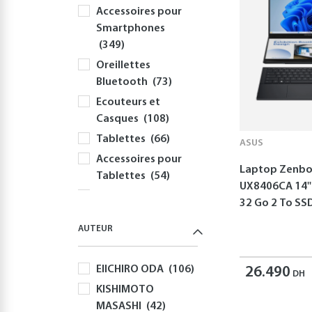
Accessoires pour
Smartphones
(349)
Oreillettes
Bluetooth
(73)
Ecouteurs et
Casques
(108)
Tablettes
(66)
ASUS
Accessoires pour
Laptop Zenbo
Tablettes
(54)
UX8406CA 14''
Informatique
32 Go 2 To S
(417)
AUTEUR
PC
(355)
Périphériques et
EIICHIRO ODA
(106)
Accessoires PC
26.490
DH
(310)
KISHIMOTO
MASASHI
(42)
Claviers
(58)