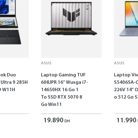
ASUS
ASUS
ok Duo
Laptop Gaming TUF
Laptop Vi
 Ultra 9 285H
608JPR 16'' Wuxga i7-
S5406SA-Q
SD W11H
14650HX 16 Go 1
226V 14" 
To SSD RTX 5070 8
o 512 Go 
Go Win11
19.890
11.990
DH