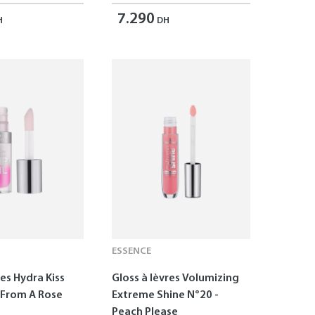
7.290
H
DH
ESSENCE
res Hydra Kiss
Gloss à lèvres Volumizing
s From A Rose
Extreme Shine N°20 -
Peach Please