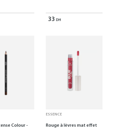
33
DH
ESSENCE
tense Colour -
Rouge à lèvres mat effet