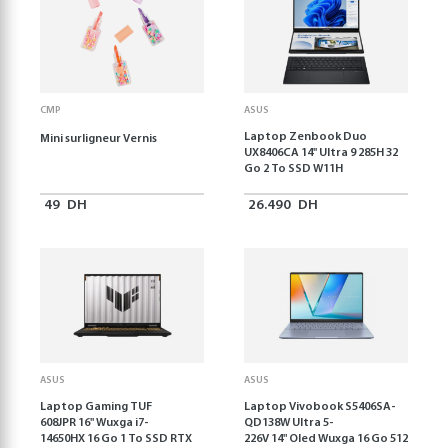
CMP
ASUS
Laptop Zenbook Duo
Mini surligneur Vernis
UX8406CA 14'' Ultra 9 285H 32
Go 2 To SSD W11H
49
DH
26.490
DH
ASUS
ASUS
Laptop Gaming TUF
Laptop Vivobook S5406SA-
608JPR 16'' Wuxga i7-
QD138W Ultra 5-
14650HX 16 Go 1 To SSD RTX
226V 14" Oled Wuxga 16 Go 512