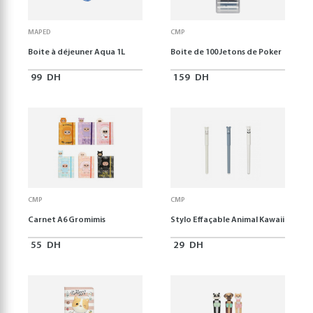
MAPED
CMP
Boite à déjeuner Aqua 1L
Boite de 100 Jetons de Poker
99
DH
159
DH
CMP
CMP
Carnet A6 Gromimis
Stylo Effaçable Animal Kawaii
55
DH
29
DH