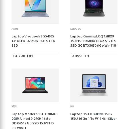
ASUS
LENOVO
Laptop Vivobook S S5406S
Laptop Gaming LOQ 15IRX9
14" OLED U7 256V 16 Go 1 To
15,6'' i5-13450HX 16 Go 512 Go
SSD
SSD GC RTX3050 6 Go Win11H
14.290
DH
9.999
DH
MSI
HP
Laptop Modern 15 H C2RMG-
Laptop 15-FD0609NK 15 C7
298MA Intel 9-270H 16 Go
150U 16 Go 1 To W11H6 - Silver
DDR4 512 Go SSD 15.6" FHD
IPS Win11