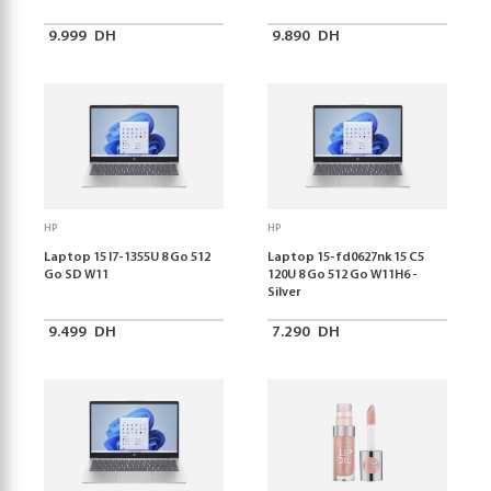
9.999
DH
9.890
DH
HP
HP
Laptop 15 I7-1355U 8 Go 512
Laptop 15-fd0627nk 15 C5
Go SD W11
120U 8 Go 512 Go W11H6 -
Silver
9.499
DH
7.290
DH