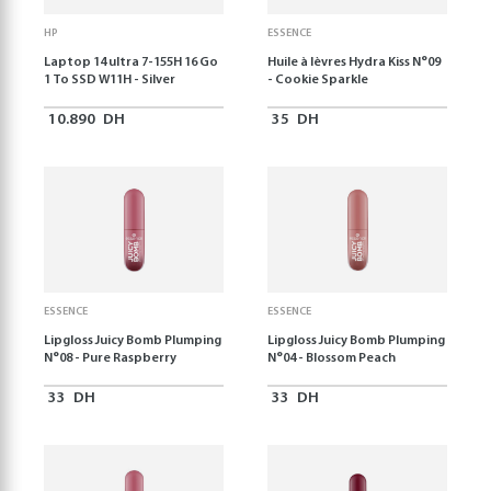
HP
ESSENCE
Laptop 14 ultra 7-155H 16 Go
Huile à lèvres Hydra Kiss N°09
1 To SSD W11H - Silver
- Cookie Sparkle
10.890
DH
35
DH
ESSENCE
ESSENCE
Lipgloss Juicy Bomb Plumping
Lipgloss Juicy Bomb Plumping
N°08 - Pure Raspberry
N°04 - Blossom Peach
33
DH
33
DH