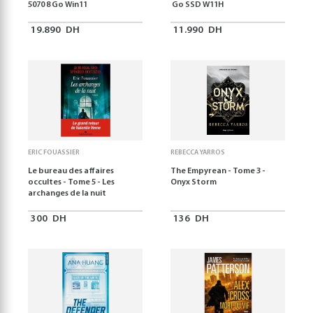
5070 8 Go Win11
Go SSD W11H
19.890
DH
11.990
DH
ERIC FOUASSIER
REBECCA YARROS
Le bureau des affaires
The Empyrean - Tome 3 -
occultes - Tome 5 - Les
Onyx Storm
archanges de la nuit
300
DH
136
DH