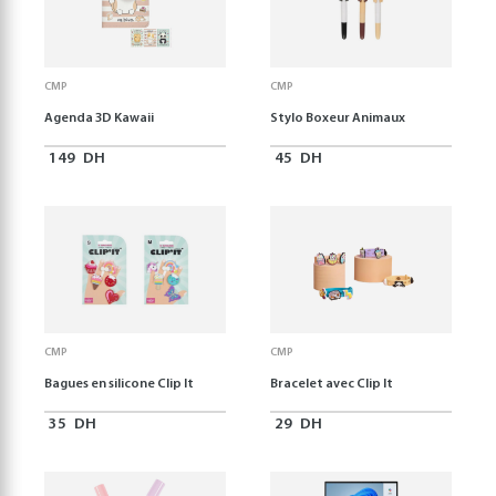
CMP
CMP
Agenda 3D Kawaii
Stylo Boxeur Animaux
149
DH
45
DH
CMP
CMP
Bagues en silicone Clip It
Bracelet avec Clip It
35
DH
29
DH