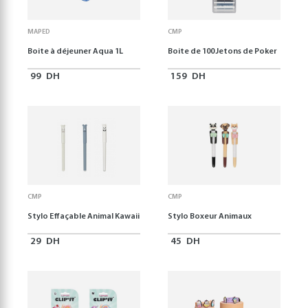
MAPED
CMP
Boite à déjeuner Aqua 1L
Boite de 100 Jetons de Poker
99
DH
159
DH
CMP
CMP
Stylo Effaçable Animal Kawaii
Stylo Boxeur Animaux
29
DH
45
DH