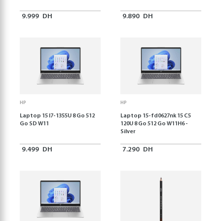
9.999
DH
9.890
DH
HP
HP
Laptop 15 I7-1355U 8 Go 512
Laptop 15-fd0627nk 15 C5
Go SD W11
120U 8 Go 512 Go W11H6 -
Silver
9.499
DH
7.290
DH