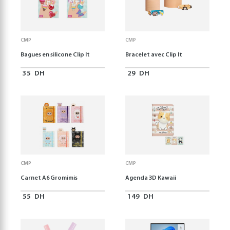
CMP
CMP
Bagues en silicone Clip It
Bracelet avec Clip It
35
DH
29
DH
CMP
CMP
Carnet A6 Gromimis
Agenda 3D Kawaii
55
DH
149
DH