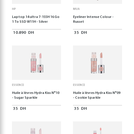
HP
MUA
Laptop 14 ultra 7-155H 16 Go
Eyeliner Intense Colour -
1 To SSD W11H - Silver
Russet
10.890
DH
35
DH
ESSENCE
ESSENCE
Huile à lèvres Hydra Kiss N°10
Huile à lèvres Hydra Kiss N°09
- Sugar Sparkle
- Cookie Sparkle
35
DH
35
DH