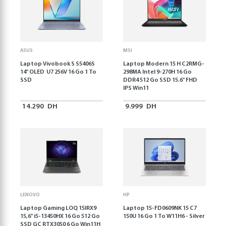
ASUS
MSI
Laptop Vivobook S S5406S
Laptop Modern 15 H C2RMG-
14" OLED U7 256V 16 Go 1 To
298MA Intel 9-270H 16 Go
SSD
DDR4 512 Go SSD 15.6" FHD
IPS Win11
14.290
DH
9.999
DH
LENOVO
HP
Laptop Gaming LOQ 15IRX9
Laptop 15-FD0609NK 15 C7
15,6'' i5-13450HX 16 Go 512 Go
150U 16 Go 1 To W11H6 - Silver
SSD GC RTX3050 6 Go Win11H