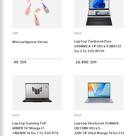
CMP
ASUS
Laptop Zenbook Duo
Mini surligneur Vernis
UX8406CA 14'' Ultra 9 285H 32
Go 2 To SSD W11H
49
DH
26.490
DH
ASUS
ASUS
Laptop Gaming TUF
Laptop Vivobook S5406SA-
608JPR 16'' Wuxga i7-
QD138W Ultra 5-
14650HX 16 Go 1 To SSD RTX
226V 14" Oled Wuxga 16 Go 512