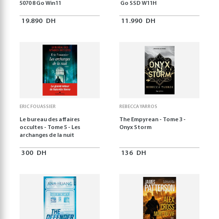
5070 8 Go Win11
Go SSD W11H
19.890
DH
11.990
DH
ERIC FOUASSIER
REBECCA YARROS
Le bureau des affaires
The Empyrean - Tome 3 -
occultes - Tome 5 - Les
Onyx Storm
archanges de la nuit
300
DH
136
DH