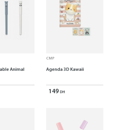
CMP
çable Animal
Agenda 3D Kawaii
149
DH