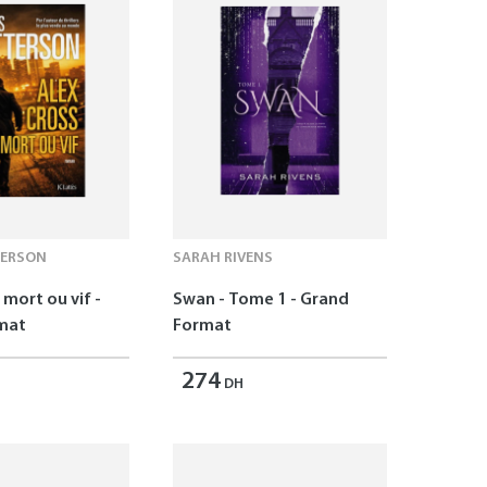
TERSON
SARAH RIVENS
 mort ou vif -
Swan - Tome 1 - Grand
mat
Format
274
DH