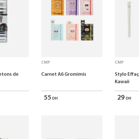
CMP
CMP
Jetons de
Carnet A6 Gromimis
Stylo Effa
Kawaii
55
29
DH
DH