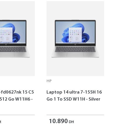
HP
-fd0627nk 15 C5
Laptop 14 ultra 7-155H 16
 512 Go W11H6 -
Go 1 To SSD W11H - Silver
10.890
H
DH