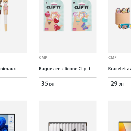
CMP
CMP
Animaux
Bagues en silicone Clip It
Bracelet av
35
29
DH
DH