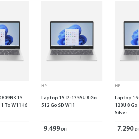
HP
HP
0609NK 15
Laptop 15 I7-1355U 8 Go
Laptop 15
o W11H6
512 Go SD W11
120U 8 Go
Silver
9.499
7.290
DH
D