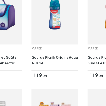
MAPED
MAPED
r et Goûter
Gourde Picnik Origins Aqua
Gourde Pic
ik Arctic
430 ml
Sunset 430
119
119
DH
DH