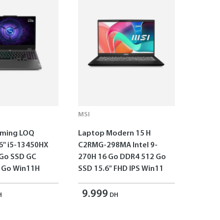
MSI
aming LOQ
Laptop Modern 15 H
6'' i5-13450HX
C2RMG-298MA Intel 9-
 Go SSD GC
270H 16 Go DDR4 512 Go
 Go Win11H
SSD 15.6" FHD IPS Win11
9.999
H
DH