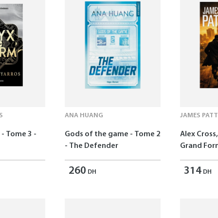
S
ANA HUANG
JAMES PAT
- Tome 3 -
Gods of the game - Tome 2
Alex Cross,
- The Defender
Grand For
260
314
DH
DH