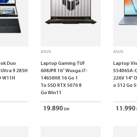
ASUS
ASUS
ok Duo
Laptop Gaming TUF
Laptop Vi
 Ultra 9 285H
608JPR 16'' Wuxga i7-
S5406SA-Q
SD W11H
14650HX 16 Go 1
226V 14" 
To SSD RTX 5070 8
o 512 Go 
Go Win11
19.890
11.990
DH