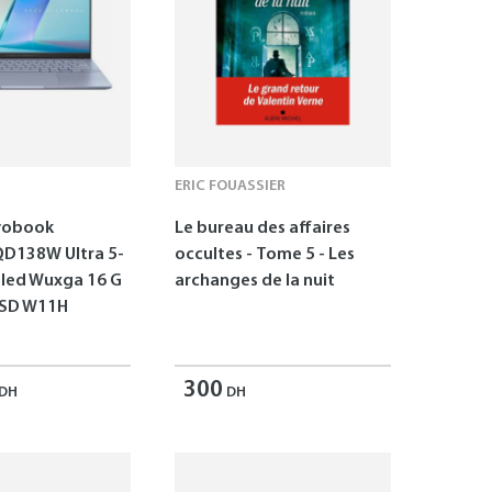
ERIC FOUASSIER
vobook
Le bureau des affaires
D138W Ultra 5-
occultes - Tome 5 - Les
Oled Wuxga 16 G
archanges de la nuit
SSD W11H
300
DH
DH