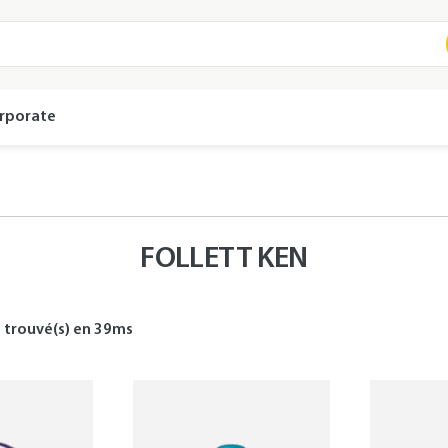
rporate
FOLLETT KEN
s
trouvé(s) en
39
ms