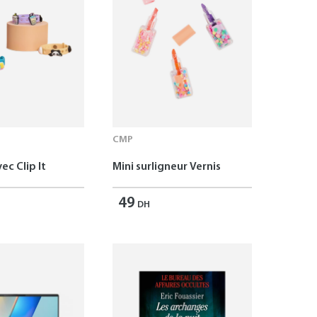
CMP
ec Clip It
Mini surligneur Vernis
49
DH