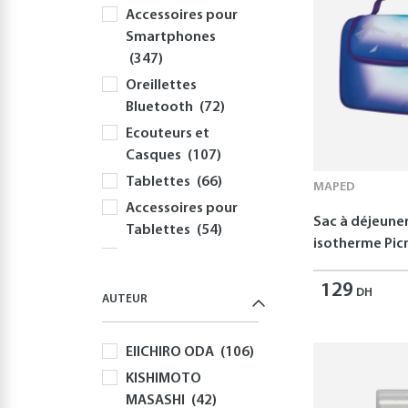
Accessoires pour
Smartphones
(347)
Oreillettes
Bluetooth
(72)
Ecouteurs et
Casques
(107)
Tablettes
(66)
MAPED
Accessoires pour
Sac à déjeune
Tablettes
(54)
isotherme Picn
Informatique
(414)
129
DH
AUTEUR
PC
(354)
Périphériques et
EIICHIRO ODA
(106)
Accessoires PC
(308)
KISHIMOTO
MASASHI
(42)
Claviers
(58)