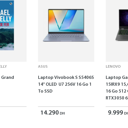
LLY
ASUS
LENOVO
 - Grand
Laptop Vivobook S S5406S
Laptop G
14" OLED U7 256V 16 Go 1
15IRX9 15,
To SSD
16 Go 512
RTX3050 6
14.290
9.999
DH
D