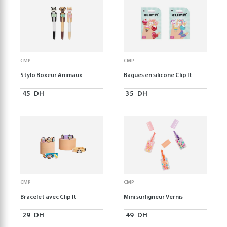
CMP
CMP
Stylo Boxeur Animaux
Bagues en silicone Clip It
45
DH
35
DH
CMP
CMP
Bracelet avec Clip It
Mini surligneur Vernis
29
DH
49
DH