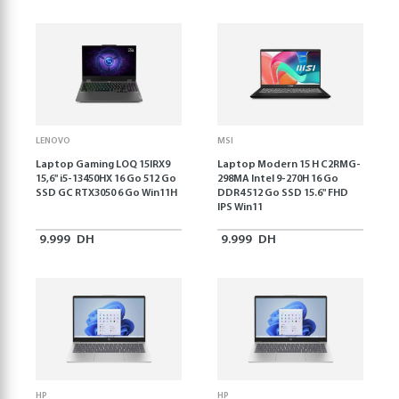
LENOVO
MSI
Laptop Gaming LOQ 15IRX9
Laptop Modern 15 H C2RMG-
15,6'' i5-13450HX 16 Go 512 Go
298MA Intel 9-270H 16 Go
SSD GC RTX3050 6 Go Win11H
DDR4 512 Go SSD 15.6" FHD
IPS Win11
9.999
DH
9.999
DH
HP
HP