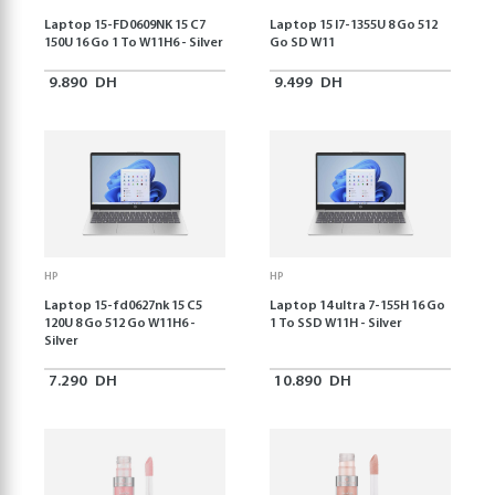
Laptop 15-FD0609NK 15 C7
Laptop 15 I7-1355U 8 Go 512
150U 16 Go 1 To W11H6 - Silver
Go SD W11
9.890
DH
9.499
DH
HP
HP
Laptop 15-fd0627nk 15 C5
Laptop 14 ultra 7-155H 16 Go
120U 8 Go 512 Go W11H6 -
1 To SSD W11H - Silver
Silver
7.290
DH
10.890
DH