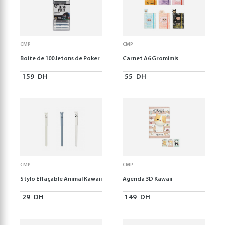
CMP
CMP
Boite de 100 Jetons de Poker
Carnet A6 Gromimis
159
DH
55
DH
CMP
CMP
Stylo Effaçable Animal Kawaii
Agenda 3D Kawaii
29
DH
149
DH