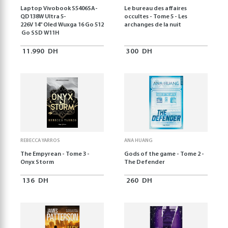
Laptop Vivobook S5406SA-
Le bureau des affaires
QD138W Ultra 5-
occultes - Tome 5 - Les
226V 14" Oled Wuxga 16 Go 512
archanges de la nuit
Go SSD W11H
11.990
DH
300
DH
REBECCA YARROS
ANA HUANG
The Empyrean - Tome 3 -
Gods of the game - Tome 2 -
Onyx Storm
The Defender
136
DH
260
DH