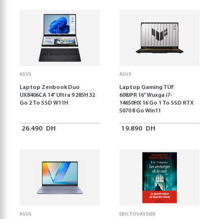
ASUS
ASUS
Laptop Zenbook Duo
Laptop Gaming TUF
UX8406CA 14'' Ultra 9 285H 32
608JPR 16'' Wuxga i7-
Go 2 To SSD W11H
14650HX 16 Go 1 To SSD RTX
5070 8 Go Win11
26.490
DH
19.890
DH
ASUS
ERIC FOUASSIER