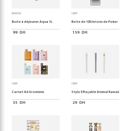
MAPED
CMP
Boite à déjeuner Aqua 1L
Boite de 100 Jetons de Poker
99
DH
159
DH
CMP
CMP
Carnet A6 Gromimis
Stylo Effaçable Animal Kawaii
55
DH
29
DH