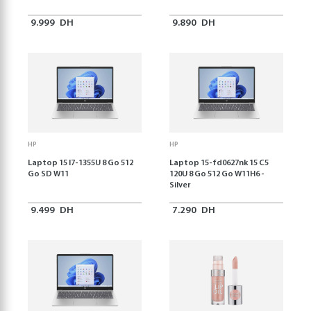
9.999
DH
9.890
DH
HP
HP
Laptop 15 I7-1355U 8 Go 512
Laptop 15-fd0627nk 15 C5
Go SD W11
120U 8 Go 512 Go W11H6 -
Silver
9.499
DH
7.290
DH