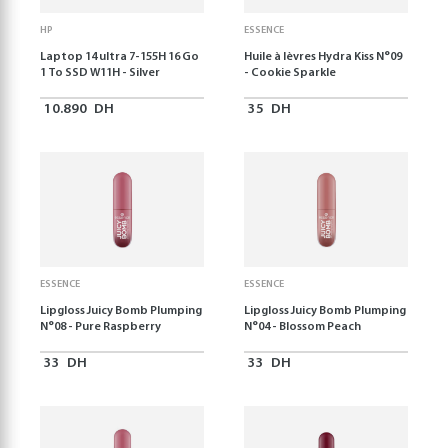
HP
ESSENCE
Laptop 14 ultra 7-155H 16 Go
Huile à lèvres Hydra Kiss N°09
1 To SSD W11H - Silver
- Cookie Sparkle
10.890
DH
35
DH
ESSENCE
ESSENCE
Lipgloss Juicy Bomb Plumping
Lipgloss Juicy Bomb Plumping
N°08 - Pure Raspberry
N°04 - Blossom Peach
33
DH
33
DH