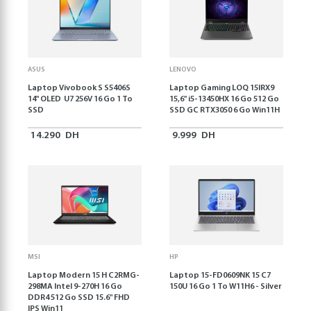
ASUS
LENOVO
Laptop Vivobook S S5406S
Laptop Gaming LOQ 15IRX9
14" OLED U7 256V 16 Go 1 To
15,6'' i5-13450HX 16 Go 512 Go
SSD
SSD GC RTX3050 6 Go Win11H
14.290
DH
9.999
DH
MSI
HP
Laptop Modern 15 H C2RMG-
Laptop 15-FD0609NK 15 C7
298MA Intel 9-270H 16 Go
150U 16 Go 1 To W11H6 - Silver
DDR4 512 Go SSD 15.6" FHD
IPS Win11