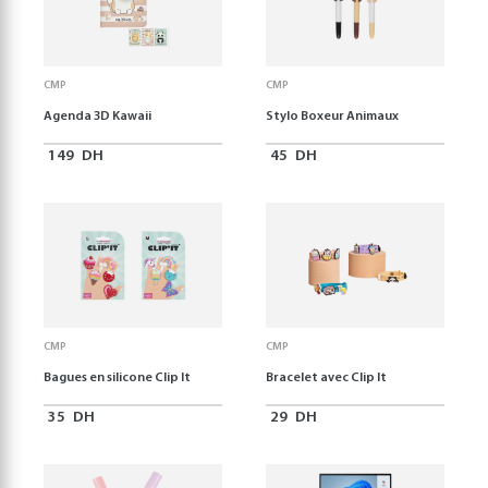
CMP
CMP
Agenda 3D Kawaii
Stylo Boxeur Animaux
149
DH
45
DH
CMP
CMP
Bagues en silicone Clip It
Bracelet avec Clip It
35
DH
29
DH