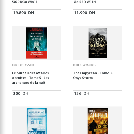
5070 8 Go Win11
Go SSD W11H
19.890
DH
11.990
DH
ERIC FOUASSIER
REBECCA YARROS
Le bureau des affaires
The Empyrean - Tome 3 -
occultes - Tome 5 - Les
Onyx Storm
archanges de la nuit
300
DH
136
DH