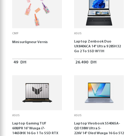
CMP
ASUS
Laptop Zenbook Duo
Mini surligneur Vernis
UX8406CA 14'' Ultra 9 285H 32
Go 2 To SSD W11H
49
DH
26.490
DH
ASUS
ASUS
Laptop Gaming TUF
Laptop Vivobook S5406SA-
608JPR 16'' Wuxga i7-
QD138W Ultra 5-
14650HX 16 Go 1 To SSD RTX
226V 14" Oled Wuxga 16 Go 512