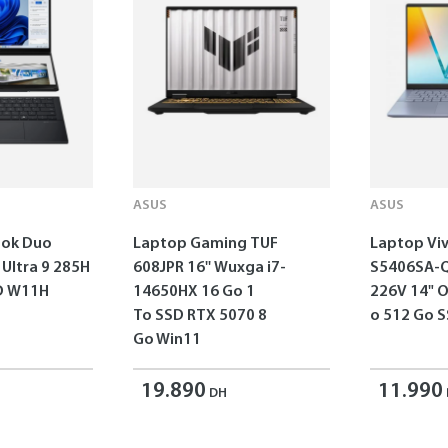
ASUS
ASUS
ok Duo
Laptop Gaming TUF
Laptop Vi
 Ultra 9 285H
608JPR 16'' Wuxga i7-
S5406SA-Q
SD W11H
14650HX 16 Go 1
226V 14" 
To SSD RTX 5070 8
o 512 Go 
Go Win11
19.890
11.990
DH