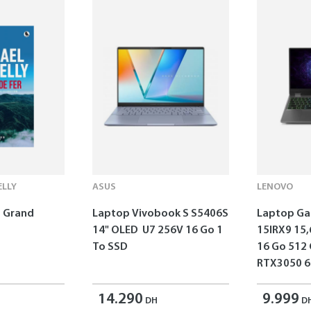
LLY
ASUS
LENOVO
 - Grand
Laptop Vivobook S S5406S
Laptop G
14" OLED U7 256V 16 Go 1
15IRX9 15,
To SSD
16 Go 512
RTX3050 6
14.290
9.999
DH
D