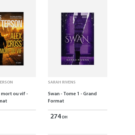
TERSON
SARAH RIVENS
 mort ou vif -
Swan - Tome 1 - Grand
mat
Format
274
DH