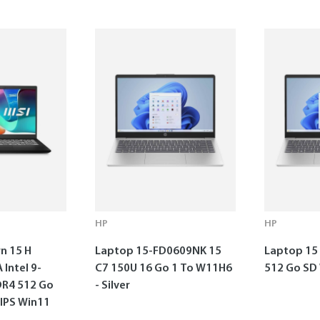
HP
HP
n 15 H
Laptop 15-FD0609NK 15
Laptop 15 
Intel 9-
C7 150U 16 Go 1 To W11H6
512 Go SD
DR4 512 Go
- Silver
 IPS Win11