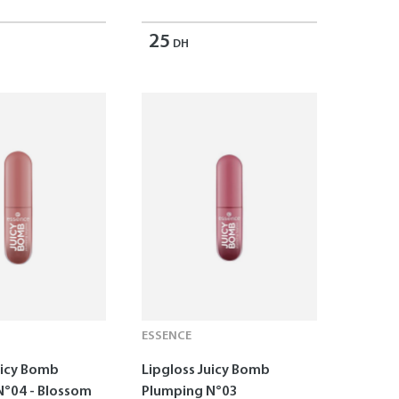
25
DH
ESSENCE
uicy Bomb
Lipgloss Juicy Bomb
N°04 - Blossom
Plumping N°03