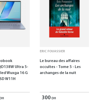
ERIC FOUASSIER
vobook
Le bureau des affaires
D138W Ultra 5-
occultes - Tome 5 - Les
Oled Wuxga 16 G
archanges de la nuit
SSD W11H
300
DH
DH