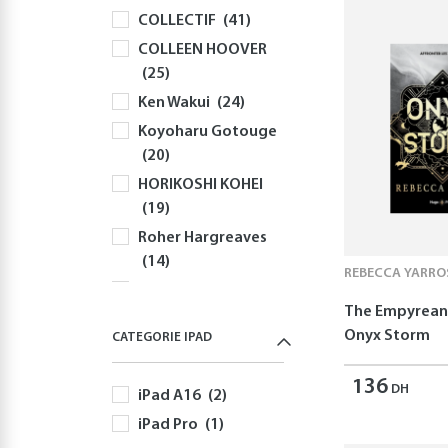
COLLECTIF
(41)
Souris
(82)
COLLEEN HOOVER
Sacs à Dos et
(25)
Sacoches PC
(59)
Ken Wakui
(24)
Gaming
(518)
Koyoharu Gotouge
Playstation
(144)
(20)
PS5
(126)
HORIKOSHI KOHEI
Jeux PS5
(52)
(19)
Autres Accessoires
Roher Hargreaves
PS5
(58)
(14)
Nintendo
(170)
REBECCA YARRO
Robert Greene
Nintendo Switch
The Empyrean 
(13)
(170)
Onyx Storm
CATEGORIE IPAD
Yusuke Nomura
Jeux Nintendo
(12)
Switch
(82)
136
DH
iPad A16
(2)
Freida McFadden
Autres Accessoires
(11)
iPad Pro
(1)
Nintendo Switch