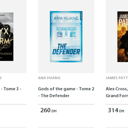
S
ANA HUANG
JAMES PAT
- Tome 3 -
Gods of the game - Tome 2
Alex Cross,
- The Defender
Grand For
260
314
DH
DH