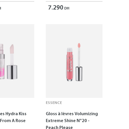
7.290
H
DH
ESSENCE
res Hydra Kiss
Gloss à lèvres Volumizing
s From A Rose
Extreme Shine N°20 -
Peach Please