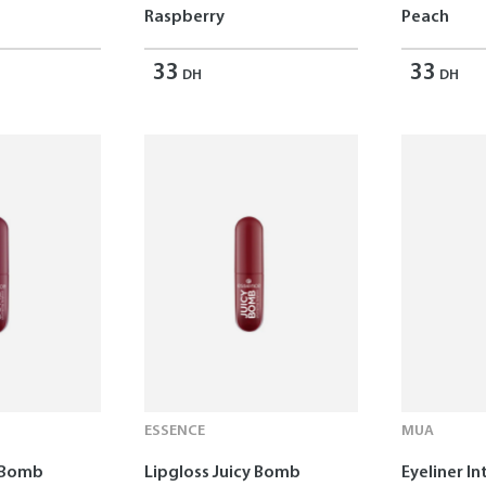
Raspberry
Peach
33
33
DH
DH
ESSENCE
MUA
y Bomb
Lipgloss Juicy Bomb
Eyeliner In