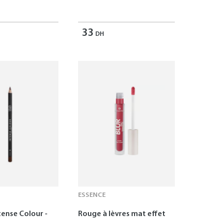
33
DH
ESSENCE
tense Colour -
Rouge à lèvres mat effet