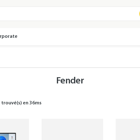
rporate
Fender
s
trouvé(s) en
36
ms