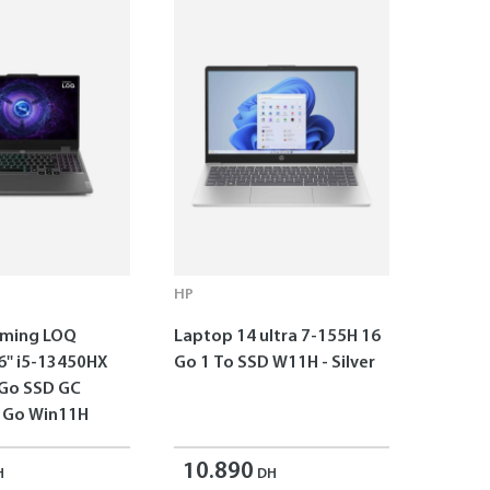
HP
aming LOQ
Laptop 14 ultra 7-155H 16
6'' i5-13450HX
Go 1 To SSD W11H - Silver
 Go SSD GC
 Go Win11H
10.890
H
DH