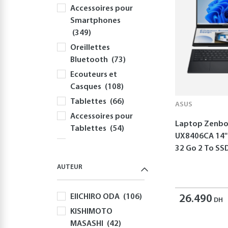
Accessoires pour
Smartphones
(349)
Oreillettes
Bluetooth
(73)
Ecouteurs et
Casques
(108)
Tablettes
(66)
ASUS
Accessoires pour
Laptop Zenbo
Tablettes
(54)
UX8406CA 14''
Informatique
32 Go 2 To S
(417)
AUTEUR
PC
(355)
Périphériques et
EIICHIRO ODA
(106)
Accessoires PC
26.490
DH
(310)
KISHIMOTO
MASASHI
(42)
Claviers
(58)