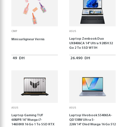
CMP
ASUS
Laptop Zenbook Duo
Mini surligneur Vernis
UX8406CA 14'' Ultra 9 285H 32
Go 2 To SSD W11H
49
DH
26.490
DH
ASUS
ASUS
Laptop Gaming TUF
Laptop Vivobook S5406SA-
608JPR 16'' Wuxga i7-
QD138W Ultra 5-
14650HX 16 Go 1 To SSD RTX
226V 14" Oled Wuxga 16 Go 512