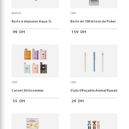
MAPED
CMP
Boite à déjeuner Aqua 1L
Boite de 100 Jetons de Poker
99
DH
159
DH
CMP
CMP
Carnet A6 Gromimis
Stylo Effaçable Animal Kawaii
55
DH
29
DH