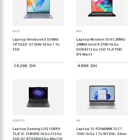
ASUS
MSI
Laptop Vivobook S S5406S
Laptop Modern 15 H C2RMG-
14" OLED U7 256V 16 Go 1 To
298MA Intel 9-270H 16 Go
SSD
DDR4 512 Go SSD 15.6" FHD
IPS Win11
14.290
DH
9.999
DH
LENOVO
HP
Laptop Gaming LOQ 15IRX9
Laptop 15-FD0609NK 15 C7
15,6'' i5-13450HX 16 Go 512 Go
150U 16 Go 1 To W11H6 - Silver
SSD GC RTX3050 6 Go Win11H