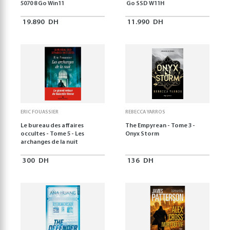
5070 8 Go Win11
Go SSD W11H
19.890
DH
11.990
DH
ERIC FOUASSIER
REBECCA YARROS
Le bureau des affaires
The Empyrean - Tome 3 -
occultes - Tome 5 - Les
Onyx Storm
archanges de la nuit
300
DH
136
DH