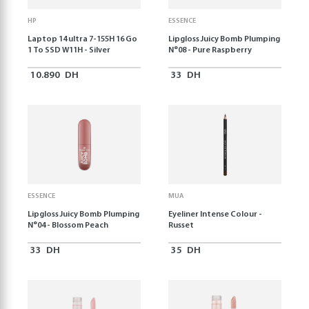
HP
ESSENCE
Laptop 14 ultra 7-155H 16 Go
Lipgloss Juicy Bomb Plumping
1 To SSD W11H - Silver
N°08 - Pure Raspberry
10.890
DH
33
DH
ESSENCE
MUA
Lipgloss Juicy Bomb Plumping
Eyeliner Intense Colour -
N°04 - Blossom Peach
Russet
33
DH
35
DH