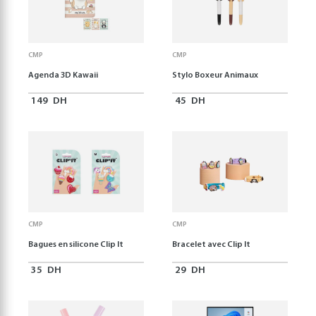
CMP
CMP
Agenda 3D Kawaii
Stylo Boxeur Animaux
149
DH
45
DH
CMP
CMP
Bagues en silicone Clip It
Bracelet avec Clip It
35
DH
29
DH