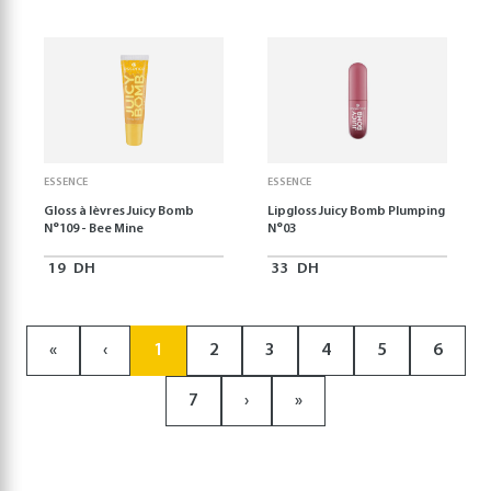
ESSENCE
ESSENCE
Gloss à lèvres Juicy Bomb
Lipgloss Juicy Bomb Plumping
N°109 - Bee Mine
N°03
19
DH
33
DH
«
‹
1
2
3
4
5
6
7
›
»