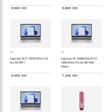
9.999
DH
9.890
DH
HP
HP
Laptop 15 I7-1355U 8 Go 512
Laptop 15-fd0627nk 15 C5
Go SD W11
120U 8 Go 512 Go W11H6 -
Silver
9.499
DH
7.290
DH