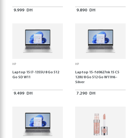
9.999
DH
9.890
DH
HP
HP
Laptop 15 I7-1355U 8 Go 512
Laptop 15-fd0627nk 15 C5
Go SD W11
120U 8 Go 512 Go W11H6 -
Silver
9.499
DH
7.290
DH