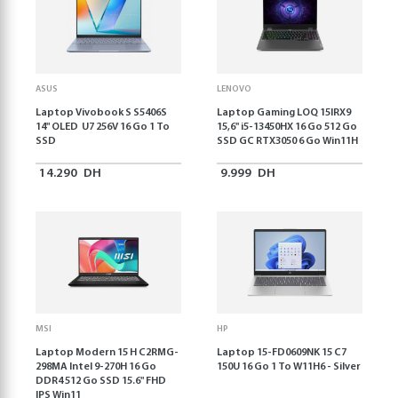
ASUS
LENOVO
Laptop Vivobook S S5406S
Laptop Gaming LOQ 15IRX9
14" OLED U7 256V 16 Go 1 To
15,6'' i5-13450HX 16 Go 512 Go
SSD
SSD GC RTX3050 6 Go Win11H
14.290
DH
9.999
DH
MSI
HP
Laptop Modern 15 H C2RMG-
Laptop 15-FD0609NK 15 C7
298MA Intel 9-270H 16 Go
150U 16 Go 1 To W11H6 - Silver
DDR4 512 Go SSD 15.6" FHD
IPS Win11