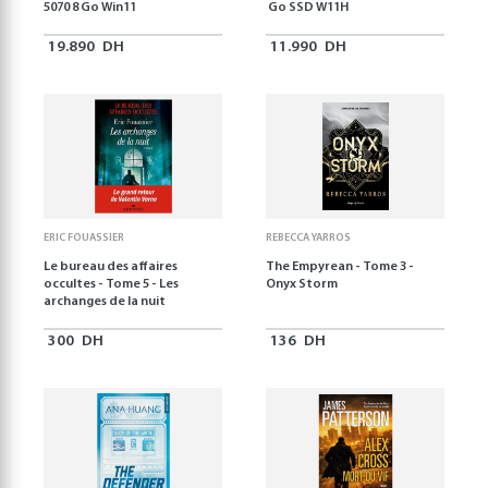
5070 8 Go Win11
Go SSD W11H
19.890
DH
11.990
DH
ERIC FOUASSIER
REBECCA YARROS
Le bureau des affaires
The Empyrean - Tome 3 -
occultes - Tome 5 - Les
Onyx Storm
archanges de la nuit
300
DH
136
DH