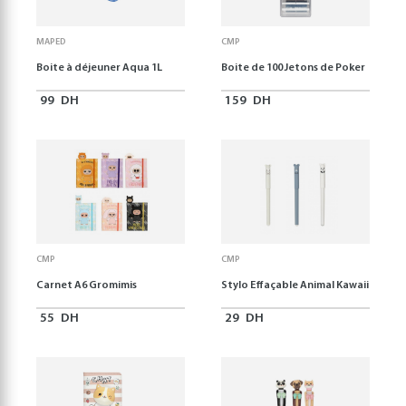
MAPED
CMP
Boite à déjeuner Aqua 1L
Boite de 100 Jetons de Poker
99
DH
159
DH
CMP
CMP
Carnet A6 Gromimis
Stylo Effaçable Animal Kawaii
55
DH
29
DH