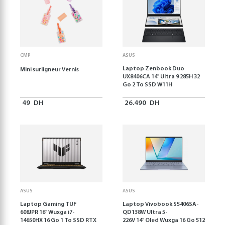
CMP
ASUS
Laptop Zenbook Duo
Mini surligneur Vernis
UX8406CA 14'' Ultra 9 285H 32
Go 2 To SSD W11H
49
DH
26.490
DH
ASUS
ASUS
Laptop Gaming TUF
Laptop Vivobook S5406SA-
608JPR 16'' Wuxga i7-
QD138W Ultra 5-
14650HX 16 Go 1 To SSD RTX
226V 14" Oled Wuxga 16 Go 512