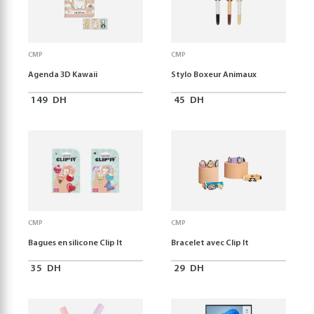
CMP
CMP
Agenda 3D Kawaii
Stylo Boxeur Animaux
149
DH
45
DH
CMP
CMP
Bagues en silicone Clip It
Bracelet avec Clip It
35
DH
29
DH