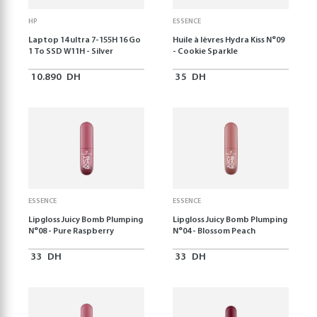
HP
ESSENCE
Laptop 14 ultra 7-155H 16 Go
Huile à lèvres Hydra Kiss N°09
1 To SSD W11H - Silver
- Cookie Sparkle
10.890
DH
35
DH
ESSENCE
ESSENCE
Lipgloss Juicy Bomb Plumping
Lipgloss Juicy Bomb Plumping
N°08 - Pure Raspberry
N°04 - Blossom Peach
33
DH
33
DH