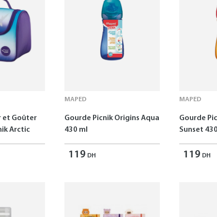
MAPED
MAPED
r et Goûter
Gourde Picnik Origins Aqua
Gourde Pic
ik Arctic
430 ml
Sunset 430
119
119
DH
DH