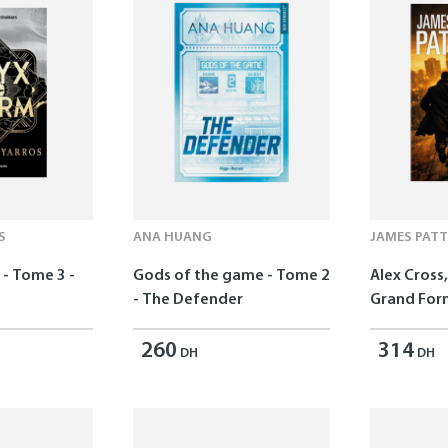
S
ANA HUANG
JAMES PAT
- Tome 3 -
Gods of the game - Tome 2
Alex Cross,
- The Defender
Grand For
260
314
DH
DH