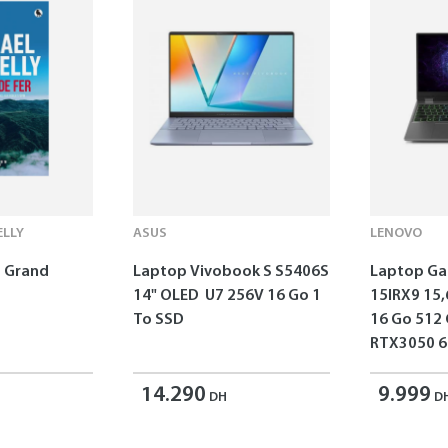
LLY
ASUS
LENOVO
 - Grand
Laptop Vivobook S S5406S
Laptop G
14" OLED U7 256V 16 Go 1
15IRX9 15,
To SSD
16 Go 512
RTX3050 6
14.290
9.999
DH
D