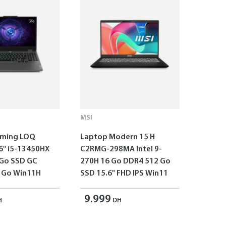
MSI
aming LOQ
Laptop Modern 15 H
6'' i5-13450HX
C2RMG-298MA Intel 9-
 Go SSD GC
270H 16 Go DDR4 512 Go
 Go Win11H
SSD 15.6" FHD IPS Win11
9.999
H
DH