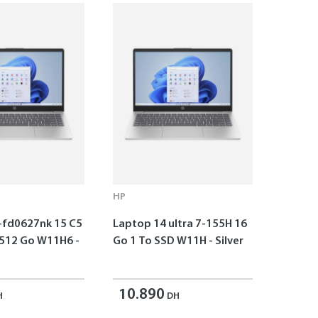
HP
-fd0627nk 15 C5
Laptop 14 ultra 7-155H 16
 512 Go W11H6 -
Go 1 To SSD W11H - Silver
10.890
H
DH