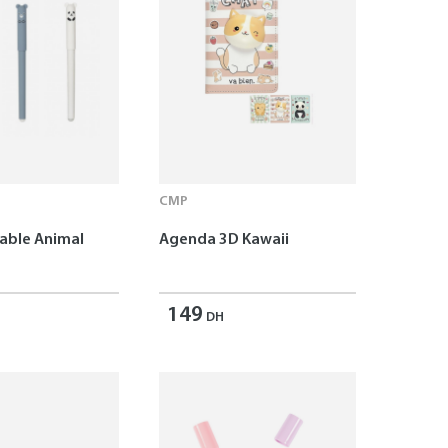
CMP
çable Animal
Agenda 3D Kawaii
149
DH