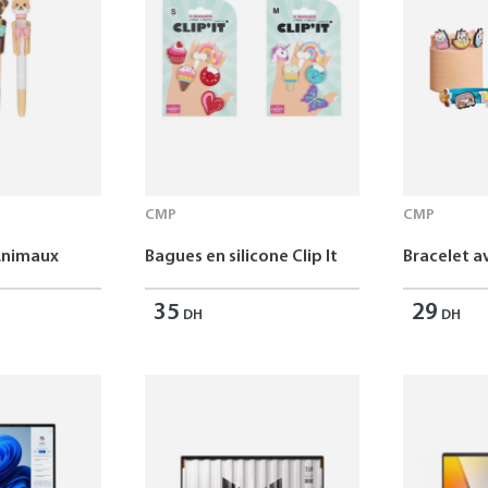
CMP
CMP
Animaux
Bagues en silicone Clip It
Bracelet av
35
29
DH
DH