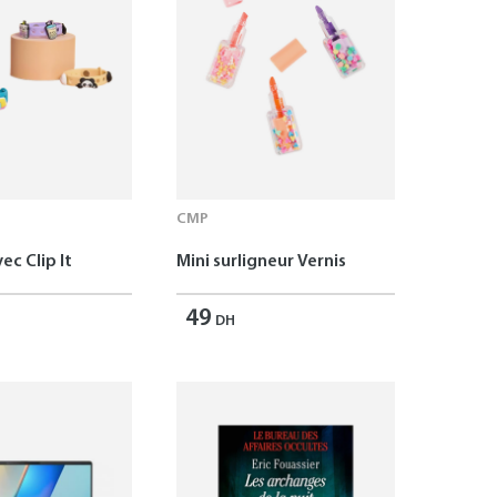
CMP
ec Clip It
Mini surligneur Vernis
49
DH