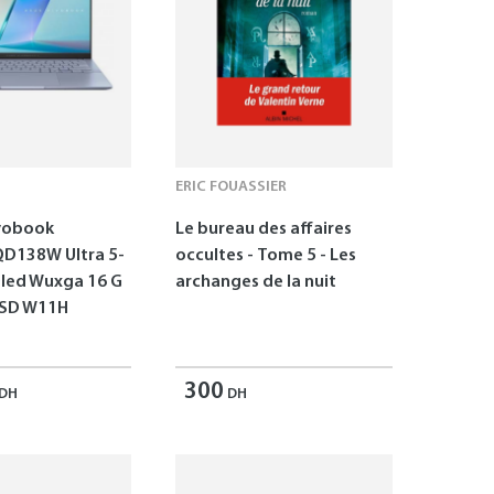
ERIC FOUASSIER
vobook
Le bureau des affaires
D138W Ultra 5-
occultes - Tome 5 - Les
Oled Wuxga 16 G
archanges de la nuit
SSD W11H
300
DH
DH