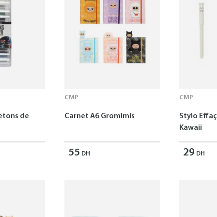
CMP
CMP
Jetons de
Carnet A6 Gromimis
Stylo Effa
Kawaii
55
29
DH
DH