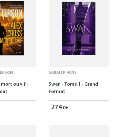
TERSON
SARAH RIVENS
 mort ou vif -
Swan - Tome 1 - Grand
mat
Format
274
DH