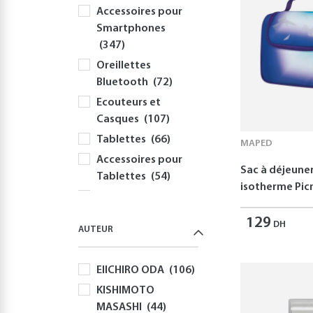
Accessoires pour
Smartphones
(347)
Oreillettes
Bluetooth
(72)
Ecouteurs et
Casques
(107)
Tablettes
(66)
MAPED
Accessoires pour
Sac à déjeune
Tablettes
(54)
isotherme Picn
Informatique
(414)
129
DH
AUTEUR
PC
(354)
Périphériques et
EIICHIRO ODA
(106)
Accessoires PC
(308)
KISHIMOTO
MASASHI
(44)
Claviers
(58)