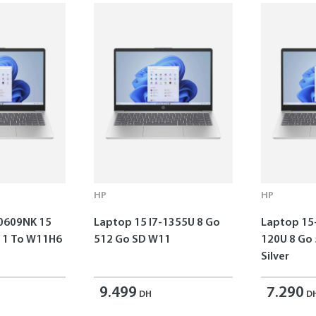
HP
HP
0609NK 15
Laptop 15 I7-1355U 8 Go
Laptop 15
o W11H6
512 Go SD W11
120U 8 Go
Silver
9.499
7.290
DH
D