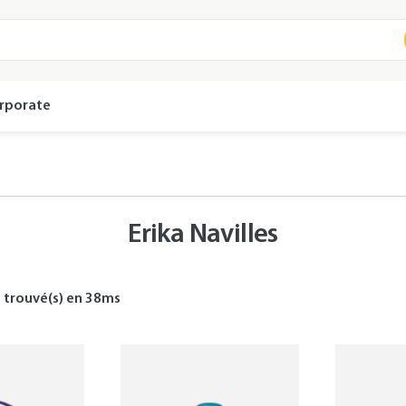
rporate
Erika Navilles
s
trouvé(s) en
38
ms