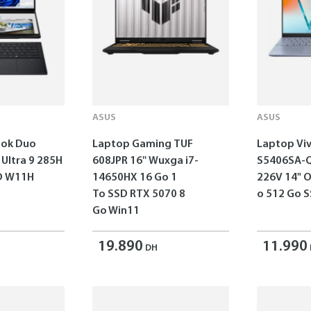
ASUS
ASUS
ok Duo
Laptop Gaming TUF
Laptop Vi
 Ultra 9 285H
608JPR 16'' Wuxga i7-
S5406SA-Q
SD W11H
14650HX 16 Go 1
226V 14" 
To SSD RTX 5070 8
o 512 Go 
Go Win11
19.890
11.990
DH