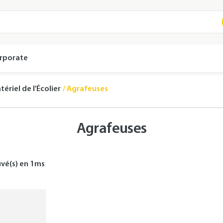
rporate
ériel de l'Écolier
Agrafeuses
Agrafeuses
vé(s) en
1
ms