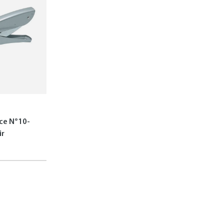
ce N°10-
ir