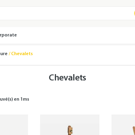
rporate
ture
Chevalets
Chevalets
uvé(s) en
1
ms