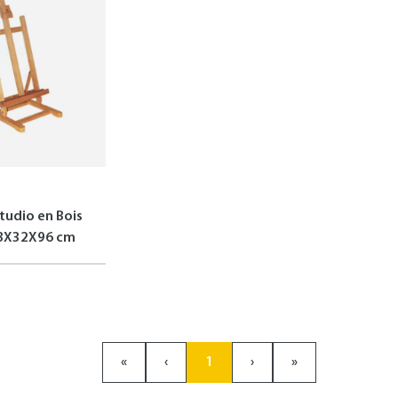
tudio en Bois
8X32X96 cm
«
‹
1
›
»