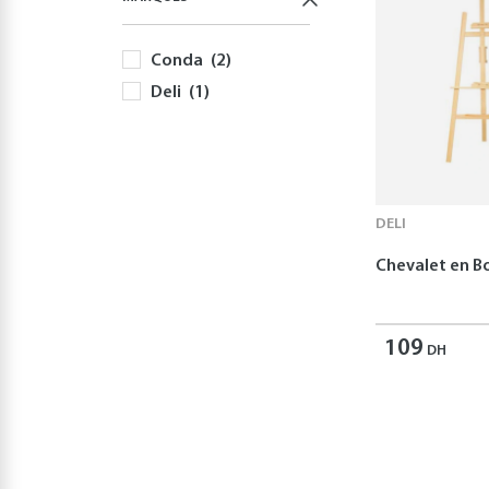
Conda
(2)
Deli
(1)
DELI
Chevalet en B
109
DH