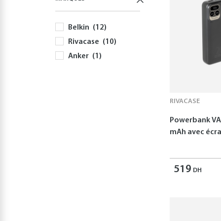
Belkin
(12)
Rivacase
(10)
Anker
(1)
RIVACASE
Powerbank VA
mAh avec écr
519
DH