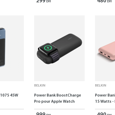
299
480
DH
DH
BELKIN
BELKIN
A1075 45W
Power Bank BoostCharge
Power Ban
Pro pour Apple Watch
15 Watts -
999
490