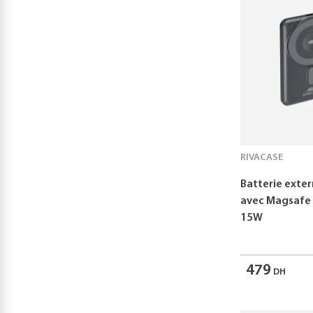
RIVACASE
Batterie exte
avec Magsafe
15W
479
DH