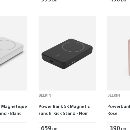
DH
DH
BELKIN
BELKIN
K Magnétique
Power Bank 5K Magnetic
Powerbank
tand - Blanc
sans fil Kick Stand - Noir
Rose
659
390
DH
DH