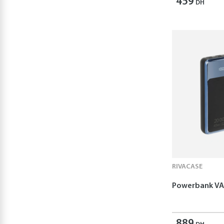
459
DH
RIVACASE
Powerbank V
889