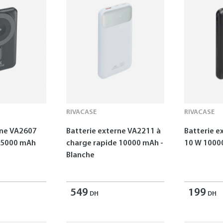
RIVACASE
RIVACASE
rne VA2607
Batterie externe VA2211 à
Batterie e
 5000 mAh
charge rapide 10000 mAh -
Blanche
549
199
DH
DH