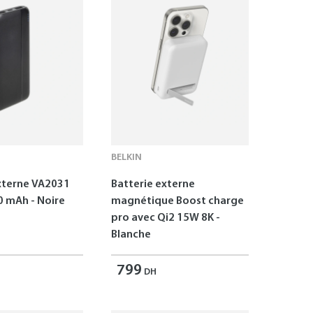
BELKIN
xterne VA2031
Batterie externe
10 W 10000 mAh - Noire
magnétique Boost charge
pro avec Qi2 15W 8K -
Blanche
799
DH