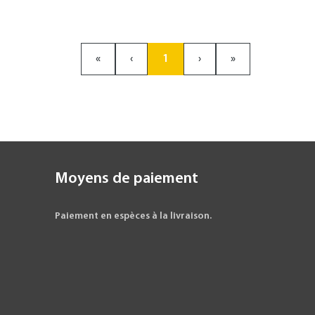
«
‹
1
›
»
Moyens de paiement
Paiement en espèces à la livraison.