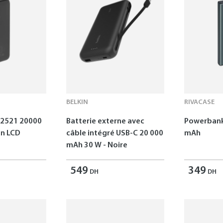
BELKIN
RIVACASE
2521 20000
Batterie externe avec
Powerbank
an LCD
câble intégré USB-C 20 000
mAh
mAh 30 W - Noire
549
349
DH
DH