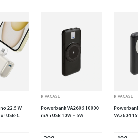
RIVACASE
RIVACASE
no 22,5 W
Powerbank VA2606 10000
Powerban
ur USB-C
mAh USB 10W + 5W
VA2604 1
c