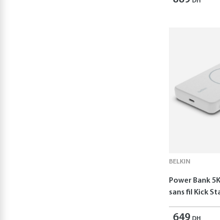
DH
BELKIN
Power Bank 5
sans fil Kick S
649
DH