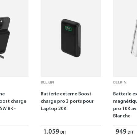
BELKIN
BELKIN
rne
Batterie externe Boost
Batterie e
oost charge
charge pro 3 ports pour
magnétiqu
5W 8K -
Laptop 20K
pro 10K av
Blanche
1.059
949
DH
DH