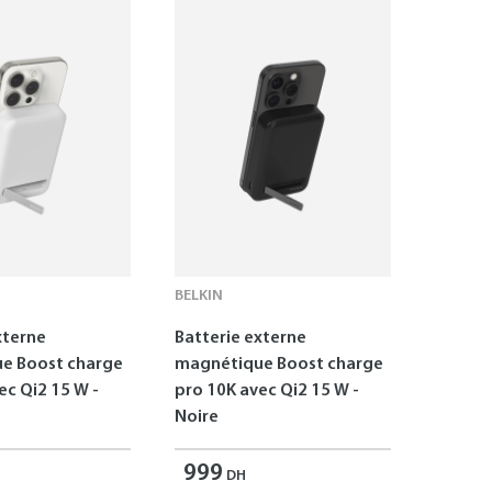
BELKIN
xterne
Batterie externe
e Boost charge
magnétique Boost charge
ec Qi2 15 W -
pro 10K avec Qi2 15 W -
Noire
999
DH