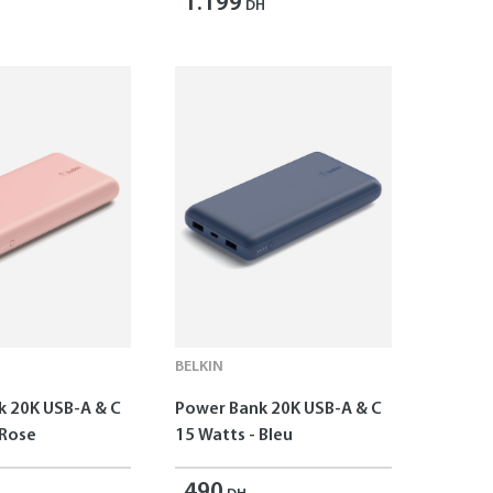
1.199
DH
BELKIN
k 20K USB-A & C
Power Bank 20K USB-A & C
 Rose
15 Watts - Bleu
490