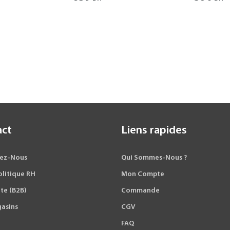
act
Liens rapides
ez-Nous
Qui Sommes-Nous ?
olitique RH
Mon Compte
te (B2B)
Commande
asins
CGV
FAQ