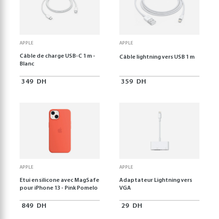
APPLE
APPLE
Câble de charge USB-C 1 m -
Câble lightning vers USB 1 m
Blanc
349
DH
359
DH
APPLE
APPLE
Etui en silicone avec MagSafe
Adaptateur Lightning vers
pour iPhone 13 - Pink Pomelo
VGA
849
DH
29
DH