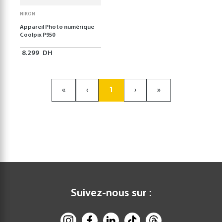
NIKON
Appareil Photo numérique
Coolpix P950
8.299
DH
«
‹
1
›
»
Suivez-nous sur :