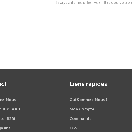
Essayez de modifier vos filtres ou votre
act
Liens rapides
ez-Nous
Qui Sommes-Nous ?
olitique RH
Mon Compte
te (B2B)
Commande
asins
CGV