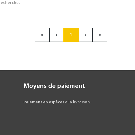
 recherche.
«
‹
1
›
»
Moyens de paiement
Paiement en espèces à la livraison.