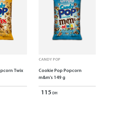
CANDY POP
opcorn Twix
Cookie Pop Popcorn
m&m's 149 g
115
DH