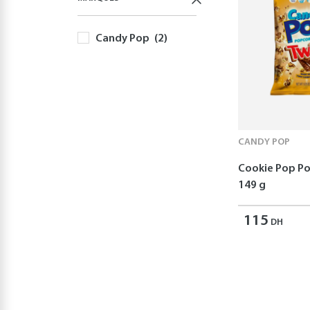
Candy Pop
(2)
CANDY POP
Cookie Pop P
149 g
115
DH