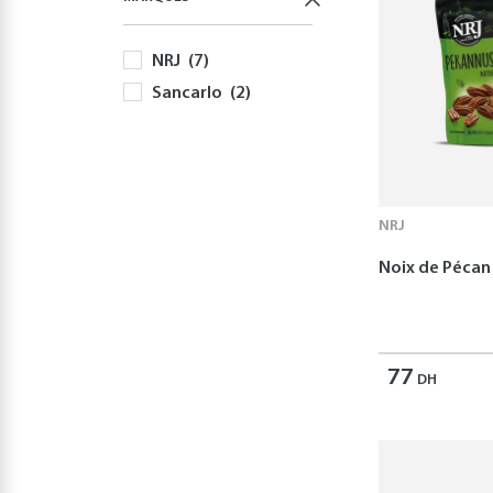
NRJ
(7)
Sancarlo
(2)
NRJ
Noix de Pécan
77
DH