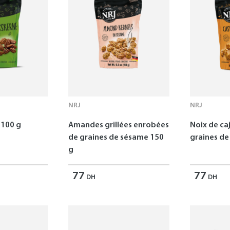
NRJ
NRJ
 100 g
Amandes grillées enrobées
Noix de ca
de graines de sésame 150
graines de
g
77
77
DH
DH