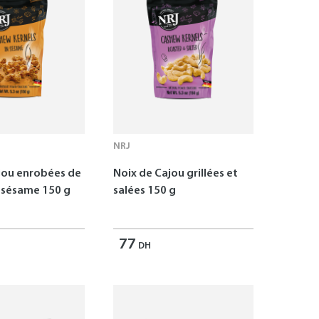
NRJ
jou enrobées de
Noix de Cajou grillées et
 sésame 150 g
salées 150 g
77
DH