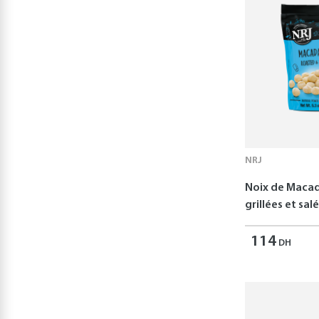
NRJ
Noix de Maca
grillées et sal
114
DH