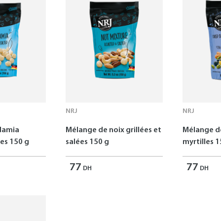
NRJ
NRJ
damia
Mélange de noix grillées et
Mélange de
ées 150 g
salées 150 g
myrtilles 1
77
77
DH
DH