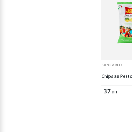
SANCARLO
Chips au Pest
37
DH