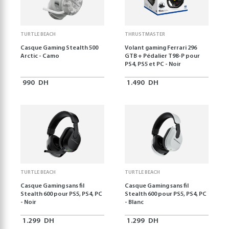
TURTLE BEACH
THRUSTMASTER
Casque Gaming Stealth 500
Volant gaming Ferrari 296
Arctic - Camo
GTB + Pédalier T98-P pour
PS4, PS5 et PC - Noir
990
DH
1.490
DH
TURTLE BEACH
TURTLE BEACH
Casque Gaming sans fil
Casque Gaming sans fil
Stealth 600 pour PS5, PS4, PC
Stealth 600 pour PS5, PS4, PC
- Noir
- Blanc
1.299
DH
1.299
DH