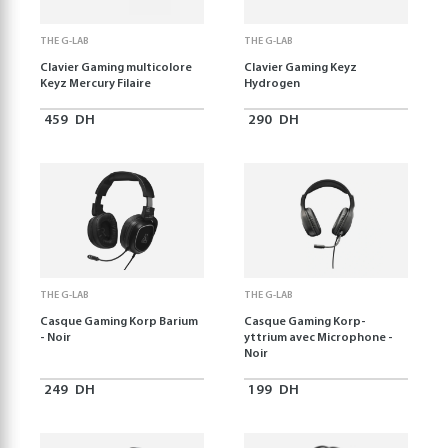
THE G-LAB
THE G-LAB
Clavier Gaming multicolore
Clavier Gaming Keyz
Keyz Mercury Filaire
Hydrogen
459
DH
290
DH
THE G-LAB
THE G-LAB
Casque Gaming Korp Barium
Casque Gaming Korp-
- Noir
yttrium avec Microphone -
Noir
249
DH
199
DH