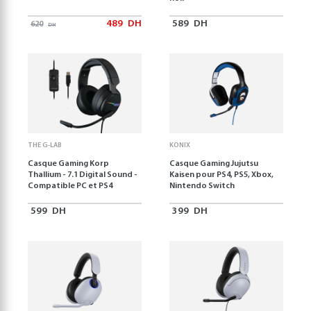
489
DH
589
DH
620
DH
THE G-LAB
KONIX
Casque Gaming Korp
Casque Gaming Jujutsu
Thallium - 7.1 Digital Sound -
Kaisen pour PS4, PS5, Xbox,
Compatible PC et PS4
Nintendo Switch
599
DH
399
DH