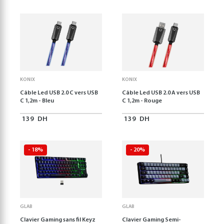
KONIX
KONIX
Câble Led USB 2.0 C vers USB
Câble Led USB 2.0 A vers USB
C 1,2m - Bleu
C 1,2m - Rouge
139
DH
139
DH
- 18%
- 20%
GLAB
GLAB
Clavier Gaming sans fil Keyz
Clavier Gaming Semi-