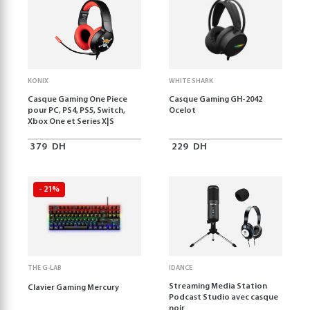
KONIX
WHITE SHARK
Casque Gaming One Piece
Casque Gaming GH-2042
pour PC, PS4, PS5, Switch,
Ocelot
Xbox One et Series X|S
379
DH
229
DH
- 21%
THE G-LAB
IDANCE
Streaming Media Station
Clavier Gaming Mercury
Podcast Studio avec casque
noir