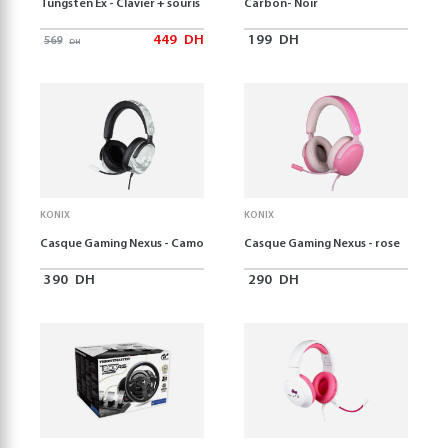
Tungsten Ex - Clavier + souris
Carbon- Noir
449
DH
199
DH
569
DH
KONIX
KONIX
Casque Gaming Nexus - Camo
Casque Gaming Nexus - rose
390
DH
290
DH