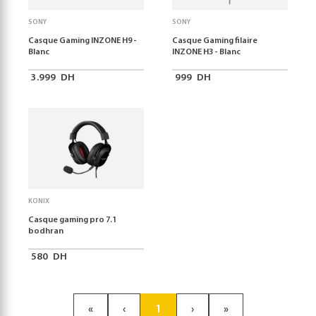
SONY
SONY
Casque Gaming INZONE H9 -
Casque Gaming filaire
Blanc
INZONE H3 - Blanc
3.999
DH
999
DH
KONIX
Casque gaming pro 7.1
bodhran
580
DH
«
‹
1
›
»