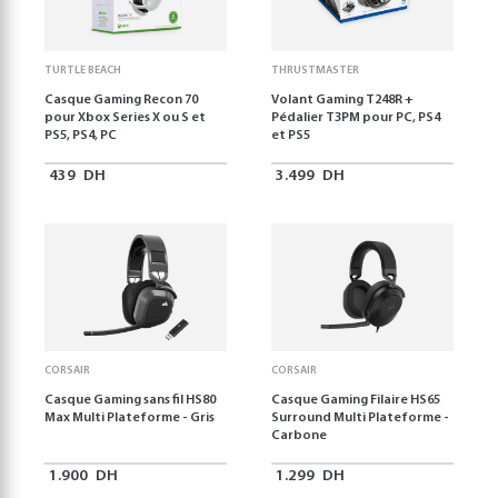
TURTLE BEACH
THRUSTMASTER
Casque Gaming Recon 70
Volant Gaming T248R +
pour Xbox Series X ou S et
Pédalier T3PM pour PC, PS4
PS5, PS4, PC
et PS5
439
DH
3.499
DH
CORSAIR
CORSAIR
Casque Gaming sans fil HS80
Casque Gaming Filaire HS65
Max Multi Plateforme - Gris
Surround Multi Plateforme -
Carbone
1.900
DH
1.299
DH