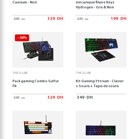
Caesium - Noir
mécanique filaire Keyz
Hydrogen - Gris & Noir
329
DH
199
DH
399
249
DH
DH
- 44%
THE G-LAB
THE G-LAB
Pack gaming Combo Sulfur
Kit Gaming Yttrium - Clavier
FR
+ Souris + Tapis de souris
329
DH
349
DH
590
DH