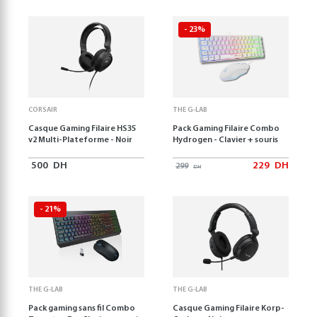
- 23%
CORSAIR
THE G-LAB
Casque Gaming Filaire HS35
Pack Gaming Filaire Combo
v2 Multi-Plateforme - Noir
Hydrogen - Clavier + souris
500
DH
229
DH
299
DH
- 21%
THE G-LAB
THE G-LAB
Pack gaming sans fil Combo
Casque Gaming Filaire Korp-