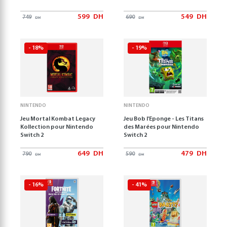
599
DH
549
DH
749
690
DH
DH
- 18%
- 19%
NINTENDO
NINTENDO
Jeu Mortal Kombat Legacy
Jeu Bob l'Eponge - Les Titans
Kollection pour Nintendo
des Marées pour Nintendo
Switch 2
Switch 2
649
DH
479
DH
790
590
DH
DH
- 16%
- 41%