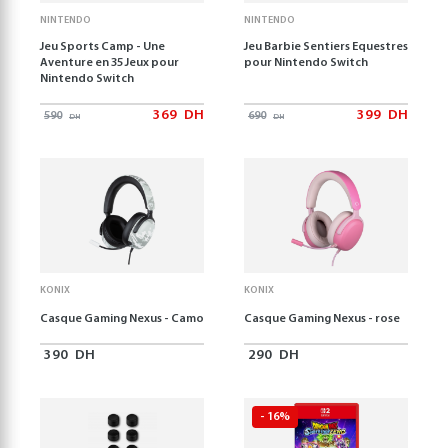
NINTENDO
NINTENDO
Jeu Sports Camp - Une
Jeu Barbie Sentiers Equestres
Aventure en 35 Jeux pour
pour Nintendo Switch
Nintendo Switch
369
DH
399
DH
590
690
DH
DH
KONIX
KONIX
Casque Gaming Nexus - Camo
Casque Gaming Nexus - rose
390
DH
290
DH
- 16%