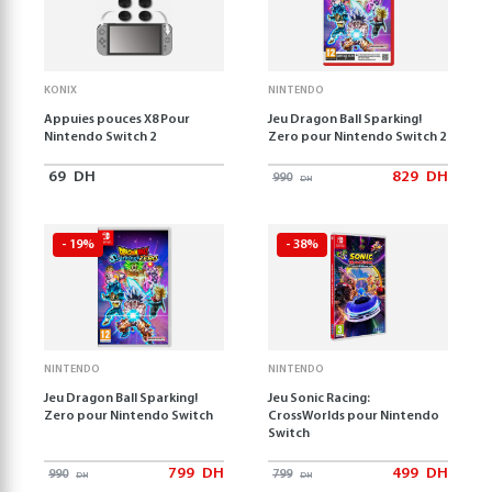
KONIX
NINTENDO
Appuies pouces X8 Pour
Jeu Dragon Ball Sparking!
Nintendo Switch 2
Zero pour Nintendo Switch 2
69
DH
829
DH
990
DH
- 19%
- 38%
NINTENDO
NINTENDO
Jeu Dragon Ball Sparking!
Jeu Sonic Racing:
Zero pour Nintendo Switch
CrossWorlds pour Nintendo
Switch
799
DH
499
DH
990
799
DH
DH