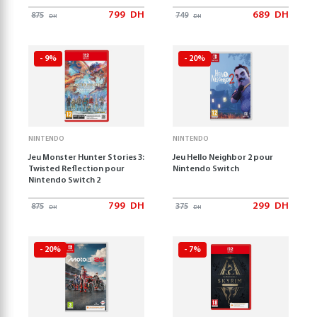
799
DH
689
DH
875
749
DH
DH
- 9%
- 20%
NINTENDO
NINTENDO
Jeu Monster Hunter Stories 3:
Jeu Hello Neighbor 2 pour
Twisted Reflection pour
Nintendo Switch
Nintendo Switch 2
799
DH
299
DH
875
375
DH
DH
- 20%
- 7%