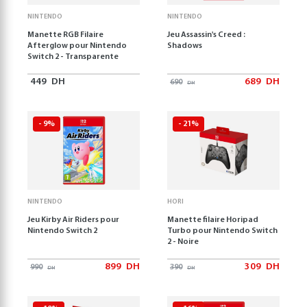
NINTENDO
NINTENDO
Manette RGB Filaire
Jeu Assassin's Creed :
Afterglow pour Nintendo
Shadows
Switch 2 - Transparente
449
DH
689
DH
690
DH
- 9%
- 21%
NINTENDO
HORI
Jeu Kirby Air Riders pour
Manette filaire Horipad
Nintendo Switch 2
Turbo pour Nintendo Switch
2 - Noire
899
DH
309
DH
990
390
DH
DH