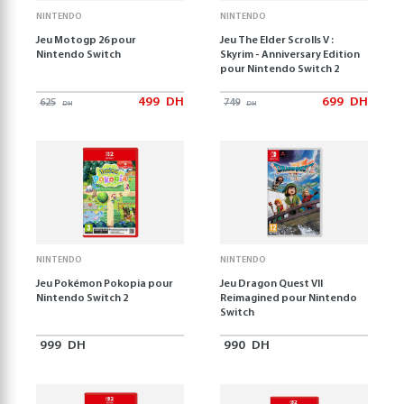
NINTENDO
NINTENDO
Jeu Motogp 26 pour
Jeu The Elder Scrolls V :
Nintendo Switch
Skyrim - Anniversary Edition
pour Nintendo Switch 2
499
DH
699
DH
625
749
DH
DH
NINTENDO
NINTENDO
Jeu Pokémon Pokopia pour
Jeu Dragon Quest VII
Nintendo Switch 2
Reimagined pour Nintendo
Switch
999
DH
990
DH