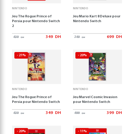
NINTENDO
NINTENDO
Jeu The Rogue Prince of
Jeu Mario Kart 8 Deluxe pour
Persia pour Nintendo Switch
Nintendo Switch
2
349
DH
699
DH
439
749
DH
DH
- 21%
- 20%
NINTENDO
NINTENDO
Jeu The Rogue Prince of
Jeu Marvel Cosmic Invasion
Persia pour Nintendo Switch
pour Nintendo Switch
349
DH
399
DH
439
499
DH
DH
- 20%
- 11%