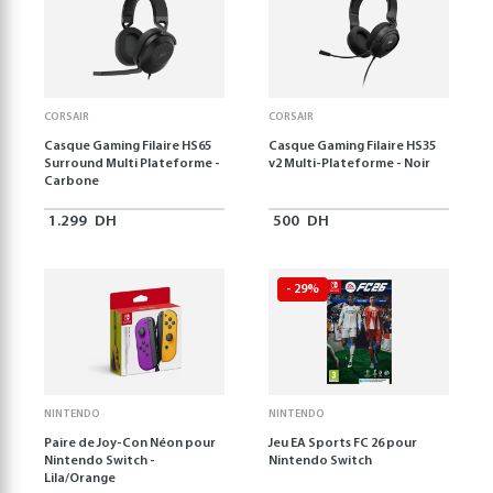
CORSAIR
CORSAIR
Casque Gaming Filaire HS65
Casque Gaming Filaire HS35
Surround Multi Plateforme -
v2 Multi-Plateforme - Noir
Carbone
1.299
DH
500
DH
- 29%
NINTENDO
NINTENDO
Paire de Joy-Con Néon pour
Jeu EA Sports FC 26 pour
Nintendo Switch -
Nintendo Switch
Lila/Orange