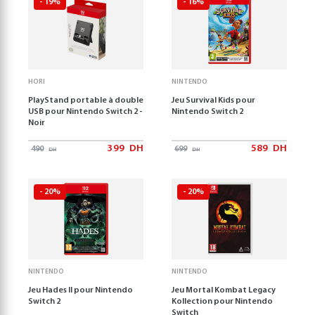
- 19%
- 16%
HORI
NINTENDO
PlayStand portable à double
Jeu Survival Kids pour
USB pour Nintendo Switch 2 -
Nintendo Switch 2
Noir
399
DH
589
DH
490
699
DH
DH
- 20%
- 20%
NINTENDO
NINTENDO
Jeu Hades II pour Nintendo
Jeu Mortal Kombat Legacy
Switch 2
Kollection pour Nintendo
Switch