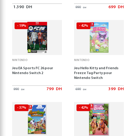
1.390
DH
699
DH
990
DH
- 19%
- 42%
NINTENDO
NINTENDO
Jeu EA Sports FC 26 pour
Jeu Hello Kitty and Friends
Nintendo Switch 2
Freeze Tag Party pour
Nintendo Switch
799
DH
399
DH
990
690
DH
DH
- 37%
- 42%