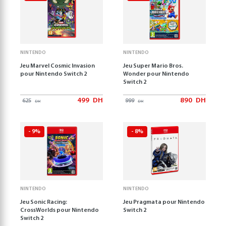
NINTENDO
NINTENDO
Jeu Marvel Cosmic Invasion
Jeu Super Mario Bros.
pour Nintendo Switch 2
Wonder pour Nintendo
Switch 2
499
DH
890
DH
625
999
DH
DH
- 9%
- 8%
NINTENDO
NINTENDO
Jeu Sonic Racing:
Jeu Pragmata pour Nintendo
CrossWorlds pour Nintendo
Switch 2
Switch 2