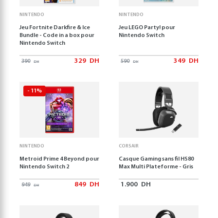
NINTENDO
NINTENDO
Jeu Fortnite Darkfire & Ice
Jeu LEGO Party! pour
Bundle - Code in a box pour
Nintendo Switch
Nintendo Switch
329
DH
349
DH
390
590
DH
DH
- 11%
NINTENDO
CORSAIR
Metroid Prime 4 Beyond pour
Casque Gaming sans fil HS80
Nintendo Switch 2
Max Multi Plateforme - Gris
849
DH
1.900
DH
949
DH