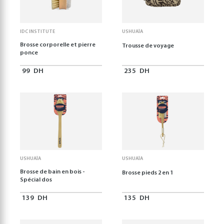
IDC INSTITUTE
USHUAÏA
Brosse corporelle et pierre
Trousse de voyage
ponce
99
DH
235
DH
USHUAÏA
USHUAÏA
Brosse de bain en bois -
Brosse pieds 2 en 1
Spécial dos
139
DH
135
DH