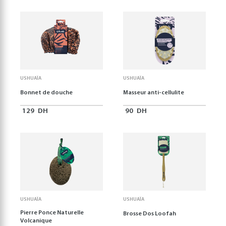
USHUAÏA
USHUAÏA
Bonnet de douche
Masseur anti-cellulite
129
DH
90
DH
USHUAÏA
USHUAÏA
Pierre Ponce Naturelle
Brosse Dos Loofah
Volcanique