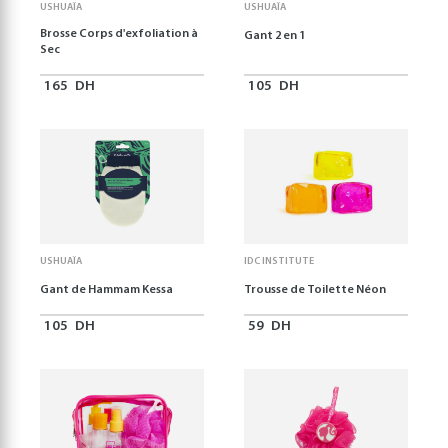
USHUAÏA
USHUAÏA
Brosse Corps d'exfoliation à
Gant 2 en 1
Sec
165
DH
105
DH
USHUAÏA
IDC INSTITUTE
Gant de Hammam Kessa
Trousse de Toilette Néon
105
DH
59
DH