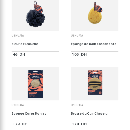
USHUAÏA
USHUAÏA
Fleur de Douche
Éponge de bain absorbante
46
DH
105
DH
USHUAÏA
USHUAÏA
Éponge Corps Konjac
Brosse du Cuir Chevelu
129
DH
179
DH