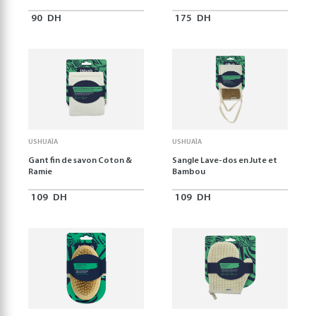
90
DH
175
DH
USHUAÏA
USHUAÏA
Gant fin de savon Coton &
Sangle Lave-dos en Jute et
Ramie
Bambou
109
DH
109
DH